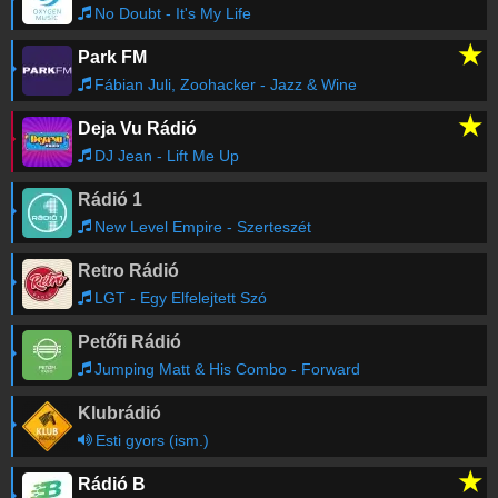
No Doubt - It's My Life
★
Park FM
Angel City feat. Lara McAllen
-
Love Me Right
01:37
(Oh Sheila)
Fábian Juli, Zoohacker - Jazz & Wine
★
Deja Vu Rádió
Faithless
-
Insomnia
01:33
DJ Jean - Lift Me Up
Rádió 1
Cece Peniston
-
Finally (Bart B. More Mix)
01:29
New Level Empire - Szerteszét
Retro Rádió
Groove Coverage
-
God Is a Girl
01:25
LGT - Egy Elfelejtett Szó
Petőfi Rádió
Garfield
-
Cool Cat
01:21
Jumping Matt & His Combo - Forward
Klubrádió
Inna
-
Amazing
01:18
Esti gyors (ism.)
★
Rádió B
Crystal Waters
-
100% Pure Love
01:13