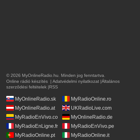
© 2026 MyOnlineRadio.hu. Minden jog fenntartva.
Online rádió készítés
|
Adatvédelmi nyilatkozat
|
Általános
szerződési feltételek
|
RSS
MyOnlineRadio.sk
MyRadioOnline.ro
MyOnlineRadio.at
UKRadioLive.com
MyRadioEnVivo.co
MyOnlineRadio.de
MyRadioEnLigne.fr
MyRadioEnVivo.pe
MyRadioOnline.pt
MyRadioOnline.it