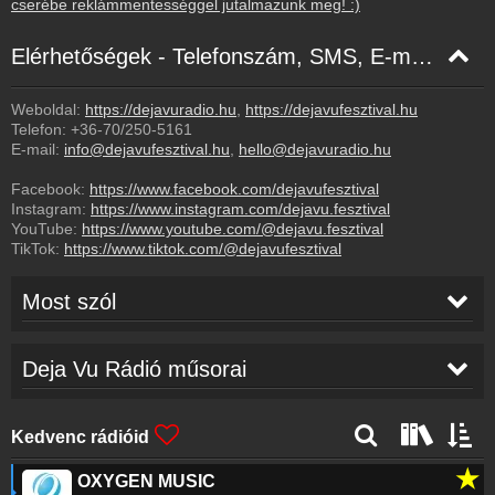
cserébe reklámmentességgel jutalmazunk meg! :)
Elérhetőségek - Telefonszám, SMS, E-mail, Facebook
Weboldal:
https://dejavuradio.hu
,
https://dejavufesztival.hu
Telefon:
+36-70/250-5161
E-mail:
info@dejavufesztival.hu
,
hello@dejavuradio.hu
Facebook:
https://www.facebook.com/dejavufesztival
Instagram:
https://www.instagram.com/dejavu.fesztival
YouTube:
https://www.youtube.com/@dejavu.fesztival
TikTok:
https://www.tiktok.com/@dejavufesztival
Most szól
DJ Jean
-
Lift Me Up
01:47
Deja Vu Rádió műsorai
Rihanna
-
Umbrella (Seamus Haji & Paul
01:44
Kedvenc rádióid
Emanuel)
★
OXYGEN MUSIC
Culture Beat
-
Inside Out
01:40