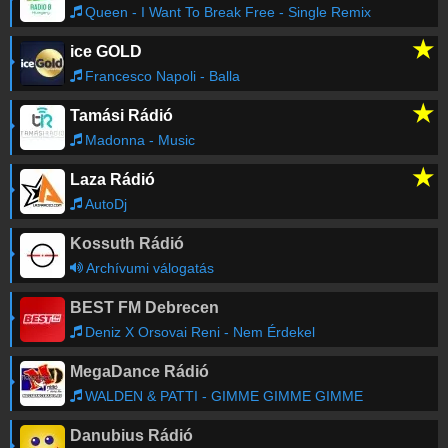
Queen - I Want To Break Free - Single Remix
★
ice GOLD
Régebbi számok lekérése
Francesco Napoli - Balla
★
Tamási Rádió
Madonna - Music
★
Laza Rádió
AutoDj
Kossuth Rádió
Archívumi válogatás
BEST FM Debrecen
Deniz X Orsovai Reni - Nem Érdekel
MegaDance Rádió
WALDEN & PATTI - GIMME GIMME GIMME
Danubius Rádió