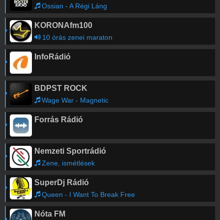
Ossian - A Régi Láng
KORONAfm100
10 órás zenei maraton
InfoRádió
BDPST ROCK
Wage War - Magnetic
Forrás Rádió
Nemzeti Sportrádió
Zene, ismétlések
SuperDj Rádió
Queen - I Want To Break Free
Nóta FM