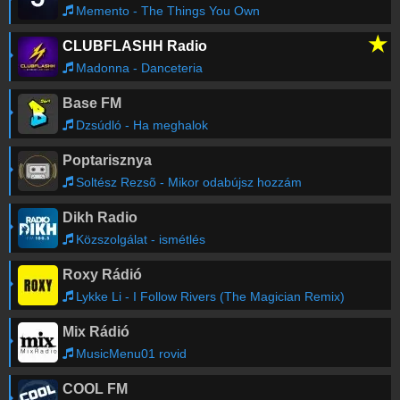
Memento - The Things You Own
★
CLUBFLASHH Radio
Madonna - Danceteria
Base FM
Dzsúdló - Ha meghalok
Poptarisznya
Soltész Rezsõ - Mikor odabújsz hozzám
Dikh Radio
Közszolgálat - ismétlés
Roxy Rádió
Lykke Li - I Follow Rivers (The Magician Remix)
Mix Rádió
MusicMenu01 rovid
COOL FM