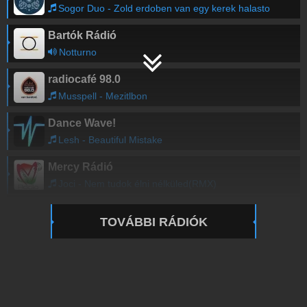
Sogor Duo - Zold erdoben van egy kerek halasto
Bartók Rádió
Notturno
radiocafé 98.0
Musspell - Mezitlbon
Dance Wave!
Lesh - Beautiful Mistake
Mercy Rádió
Joci - Nem tudok élni nélküled(RMX)
TOVÁBBI RÁDIÓK