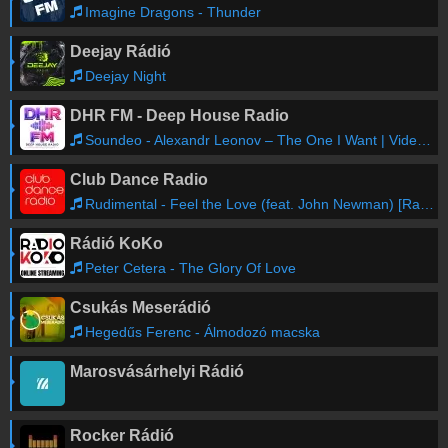
Imagine Dragons - Thunder
Deejay Rádió
Deejay Night
DHR FM - Deep House Radio
Soundeo - Alexandr Leonov – The One I Want | Video Edit
Club Dance Radio
Rudimental - Feel the Love (feat. John Newman) [Radio Edit]
Rádió KoKo
Peter Cetera - The Glory Of Love
Csukás Meserádió
Hegedűs Ferenc - Álmodozó macska
Marosvásárhelyi Rádió
Rocker Rádió