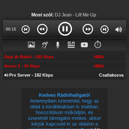
Online rádió készítés
Készítés lépésről lépésre
Most szól:
DJ Jean - Lift Me Up
00:16
⏱️
Deja Vu Rádió - 192 Kbps
HIBA
Server 2 - 32 Kbps
HIBA
Prx Server - 192 Kbps
Csatlakozva
Kedves Rádióhallgató!
Amennyiben szeretnéd, hogy az
oldal a továbbiakban is stabilan,
hosszútávon működjön, és
szeretnél támogatni minket, akkor
kérjük kapcsold ki az oldalon a