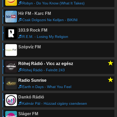
Robyn - Do You Know (What It Takes)
Hír FM - Karc FM
Csak Dolgozni Ne Kelljen - BIKINI
103.9 Rock FM
R.E.M. - Losing My Religion
Szépvíz FM
★
Röhej Rádió - Vicc az egész
Röhej Rádió - Felnőtt 243
★
Radio Sunrise
Earth n Days - What You Feel
Dankó Rádió
Kalmár Pál - Húzzad cigány csendesen
Sláger FM