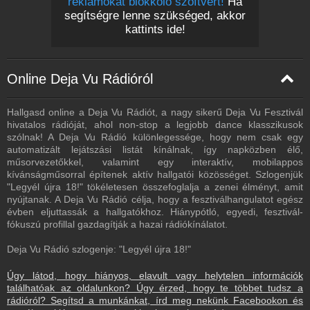
reklámokat blokkoló szoftvert!
Ha
segítségre lenne szükséged, akkor
kattints ide!
Online Deja Vu Rádióról
Hallgasd online a Deja Vu Rádiót, a nagy sikerű Deja Vu Fesztivál
hivatalos rádióját, ahol non-stop a legjobb dance klasszikusok
szólnak! A Deja Vu Rádió különlegessége, hogy nem csak egy
automatizált lejátszási listát kínálnak, így napközben élő,
műsorvezetőkkel, valamint egy interaktív, mobilappos
kívánságműsorral építenek aktív hallgatói közösséget. Szlogenjük
"Legyél újra 18!" tökéletesen összefoglalja a zenei élményt, amit
nyújtanak. A Deja Vu Rádió célja, hogy a fesztiválhangulatot egész
évben eljuttassák a hallgatókhoz. Hiánypótló, egyedi, fesztivál-
fókuszú profillal gazdagítják a hazai rádiókínálatot.
Deja Vu Rádió szlogenje: "Legyél újra 18!"
Úgy látod, hogy hiányos, elavult vagy helytelen információk
találhatóak az oldalunkon? Úgy érzed, hogy te többet tudsz a
rádióról? Segítsd a munkánkat, írd meg nekünk Facebookon és