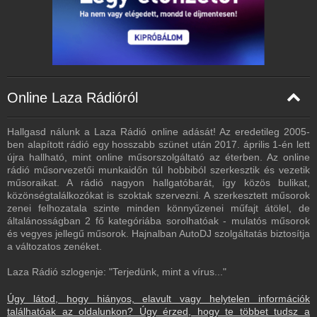
Online Laza Rádióról
Hallgasd nálunk a Laza Rádió online adását! Az eredetileg 2005-
ben alapított rádió egy hosszabb szünet után 2017. április 1-én lett
újra hallható, mint online műsorszolgáltató az éterben. Az online
rádió műsorvezetői munkaidőn túl hobbiból szerkesztik és vezetik
műsoraikat. A rádió nagyon hallgatóbarát, így közös bulikat,
közönségtalálkozókat is szoktak szervezni. A szerkesztett műsorok
zenei felhozatala szinte minden könnyűzenei műfajt átölel, de
általánosságban 2 fő kategóriába sorolhatóak - mulatós műsorok
és vegyes jellegű műsorok. Hajnalban AutoDJ szolgáltatás biztosítja
a változatos zenéket.
Laza Rádió szlogenje: "Terjedünk, mint a vírus..."
Úgy látod, hogy hiányos, elavult vagy helytelen információk
találhatóak az oldalunkon? Úgy érzed, hogy te többet tudsz a