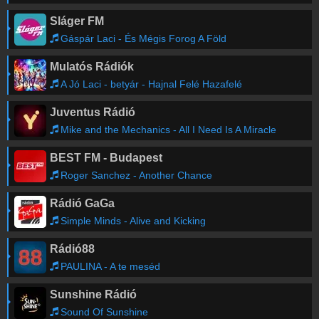
Sláger FM
Gáspár Laci - És Mégis Forog A Föld
Mulatós Rádiók
A Jó Laci - betyár - Hajnal Felé Hazafelé
Juventus Rádió
Mike and the Mechanics - All I Need Is A Miracle
BEST FM - Budapest
Roger Sanchez - Another Chance
Rádió GaGa
Simple Minds - Alive and Kicking
Rádió88
PAULINA - A te meséd
Sunshine Rádió
Sound Of Sunshine