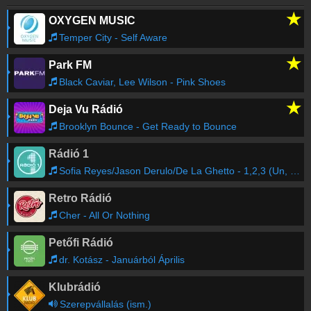
★
OXYGEN MUSIC
Hardwell & Matthew Koma
-
Dare You (Cash
02:35
Cash Remix)
Temper City - Self Aware
★
Park FM
Armin van Buuren & Sam Gray
-
Dream A Little
02:29
Dream (ASOT 1223) [Future Favorite]
Black Caviar, Lee Wilson - Pink Shoes
★
Deja Vu Rádió
Pink Floyd, Jason Risk, Eric Prydz
-
Another
02:23
Brick In The Wall (Koyote Bootleg)
Brooklyn Bounce - Get Ready to Bounce
Rádió 1
Verdun Remix
-
Proper Education (Future Rave
02:21
Mix) (Remix)
Sofia Reyes/Jason Derulo/De La Ghetto - 1,2,3 (Un, Dos, Tres)
Retro Rádió
Régebbi számok lekérése
Cher - All Or Nothing
Petőfi Rádió
dr. Kotász - Januárból Április
Klubrádió
Szerepvállalás (ism.)