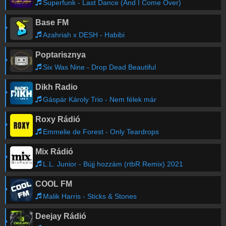
Superfunk - Last Dance (And I Come Over)
Base FM
Azahriah x DESH - Habibi
Poptarisznya
Six Was Nine - Drop Dead Beautiful
Dikh Radio
Gáspár Károly Trio - Nem félek már
Roxy Rádió
Emmelie de Forest - Only Teardrops
Mix Rádió
L.L. Junior - Bújj hozzám (rtbR Remix) 2021
COOL FM
Malik Harris - Sticks & Stones
Deejay Rádió