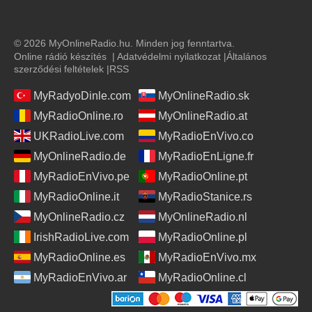
© 2026 MyOnlineRadio.hu. Minden jog fenntartva.
Online rádió készítés
|
Adatvédelmi nyilatkozat
|
Általános
szerződési feltételek
|
RSS
MyRadyoDinle.com
MyOnlineRadio.sk
MyRadioOnline.ro
MyOnlineRadio.at
UKRadioLive.com
MyRadioEnVivo.co
MyOnlineRadio.de
MyRadioEnLigne.fr
MyRadioEnVivo.pe
MyRadioOnline.pt
MyRadioOnline.it
MyRadioStanice.rs
MyOnlineRadio.cz
MyOnlineRadio.nl
IrishRadioLive.com
MyRadioOnline.pl
MyRadioOnline.es
MyRadioEnVivo.mx
MyRadioEnVivo.ar
MyRadioOnline.cl