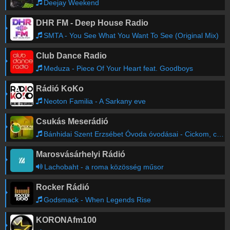
Deejay Weekend
DHR FM - Deep House Radio
SMTA - You See What You Want To See (Original Mix)
Club Dance Radio
Meduza - Piece Of Your Heart feat. Goodboys
Rádió KoKo
Neoton Familia - A Sarkany eve
Csukás Meserádió
Bánhidai Szent Erzsébet Óvoda óvodásai - Cickom, cickom
Marosvásárhelyi Rádió
Lachobaht - a roma közösség műsor
Rocker Rádió
Godsmack - When Legends Rise
KORONAfm100