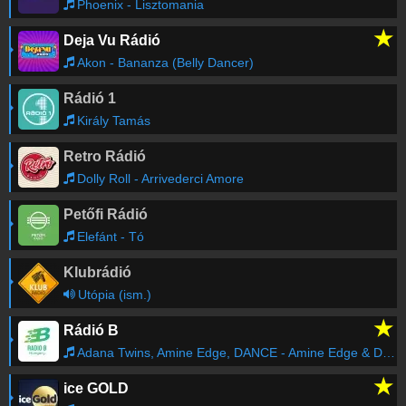
Phoenix - Lisztomania
★
Deja Vu Rádió
Akon - Bananza (Belly Dancer)
Rádió 1
Király Tamás
Retro Rádió
Dolly Roll - Arrivederci Amore
Petőfi Rádió
Elefánt - Tó
Klubrádió
Utópia (ism.)
★
Rádió B
Adana Twins, Amine Edge, DANCE - Amine Edge & Dance Remix
★
ice GOLD