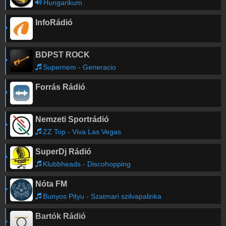
Hungarikum
InfoRádió
BDPST ROCK
Supernem - Generacio
Forrás Rádió
Nemzeti Sportrádió
ZZ Top - Viva Las Vegas
SuperDj Rádió
Klubbheads - Discohopping
Nóta FM
Bunyos Pityu - Szatmari szilvapalinka
Bartók Rádió