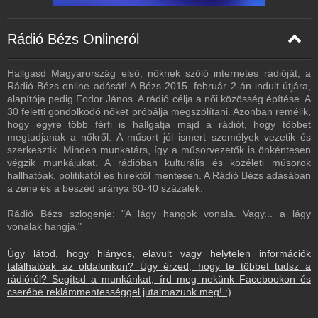
Rádió Bézs Onlineról
Hallgasd Magyarország első, nőknek szóló internetes rádióját, a
Rádió Bézs online adását! A Bézs 2015. február 2-án indult útjára,
alapítója pedig Fodor János. A rádió célja a női közösség építése. A
30 feletti gondolkodó nőket próbálja megszólítani. Azonban remélik,
hogy egyre több férfi is hallgatja majd a rádiót, hogy többet
megtudjanak a nőkről. A műsort jól ismert személyek vezetik és
szerkesztik. Minden munkatárs, így a műsorvezetők is önkéntesen
végzik munkájukat. A rádióban kulturális és közéleti műsorok
hallhatóak, politikától és hírektől mentesen. A Rádió Bézs adásában
a zene és a beszéd aránya 60-40 százalék.
Rádió Bézs szlogenje: "A lágy hangok vonala. Vagy... a lágy
vonalak hangja."
Úgy látod, hogy hiányos, elavult vagy helytelen információk
találhatóak az oldalunkon? Úgy érzed, hogy te többet tudsz a
rádióról? Segítsd a munkánkat, írd meg nekünk Facebookon és
cserébe reklámmentességgel jutalmazunk meg! :)