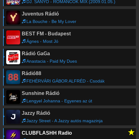
DJ. SANYO - ROMANCOK MIX (2009.01.05.)
Juventus Rádió
La Bouche - Be My Lover
BEST FM - Budapest
Ágnes - Most Jó
Rádió GaGa
Anastacia - Paid My Dues
Rádió88
FEHÉRVÁRI GÁBOR ALFRÉD - Csodák
Sunshine Rádió
Lengyel Johanna - Egyenes az út
Jazzy Rádió
Jazzy Street - A Jazzy autós magazinja
★
CLUBFLASHH Radio