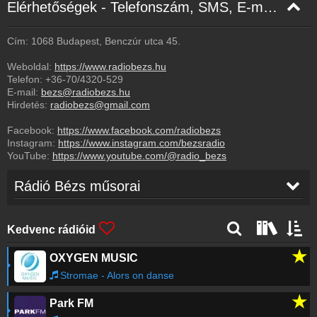
Elérhetőségek - Telefonszám, SMS, E-mail, Facebook
Cím: 1068 Budapest, Benczúr utca 45.
Weboldal:
https://www.radiobezs.hu
Telefon:
+36-70/4320-529
E-mail:
bezs@radiobezs.hu
Hirdetés:
radiobezs@gmail.com
Facebook:
https://www.facebook.com/radiobezs
Instagram:
https://www.instagram.com/bezsradio
YouTube:
https://www.youtube.com/@radio_bezs
Rádió Bézs műsorai
Kedvenc rádióid
★
OXYGEN MUSIC
Stromae - Alors on danse
★
Park FM