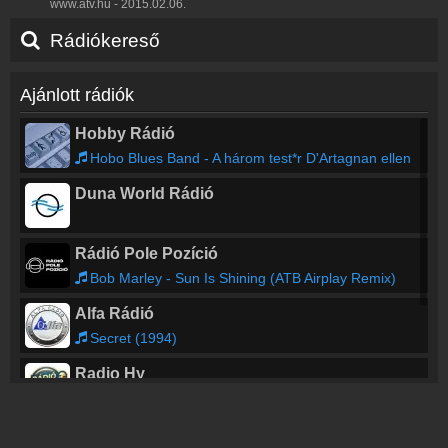
www.atv.hu - 2015.02.06.
Rádiókereső
Ajánlott rádiók
Hobby Rádió
Hobo Blues Band - A három test*r D'Artagnan ellen
Duna World Rádió
Rádió Pole Pozíció
Bob Marley - Sun Is Shining (ATB Airplay Remix)
Alfa Rádió
Secret (1994)
Radio Hy
Groovehouse - Vándor
Topfm Nyíregyháza