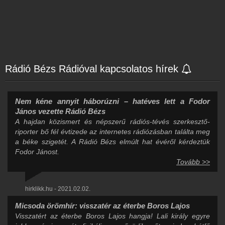
Rádió Bézs Rádióval kapcsolatos hírek
Nem kéne annyit háborúzni – hatéves lett a Fodor
János vezette Rádió Bézs
A hajdan közismert és népszerű rádiós-tévés szerkesztő-
riporter bő fél évtizede az internetes rádiózásban találta meg
a béke szigetét. A Rádió Bézs elmúlt hat évéről kérdeztük
Fodor Jánost.
Tovább >>
hirklikk.hu - 2021.02.02.
Micsoda örömhír: visszatér az éterbe Boros Lajos
Visszatért az éterbe Boros Lajos hangja! Lali király egyre