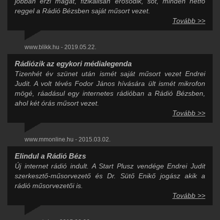
jobban érzi magát, fizikálisan erősödik, sőt, minden hétfő
reggel a Rádió Bézsben saját műsort vezet.
Tovább >>
www.blikk.hu - 2019.05.22.
Rádiózik az egykori médialegenda
Tizenhét év szünet után ismét saját műsort vezet Endrei
Judit. A volt tévés Fodor János hívására ült ismét mikrofon
mögé, ráadásul egy internetes rádióban a Rádió Bézsben,
ahol két órás műsort vezet.
Tovább >>
www.mmonline.hu - 2015.03.02.
Elindul a Rádió Bézs
Új internet rádió indult. A Start Plusz vendége Endrei Judit
szerkesztő-műsorvezető és Dr. Sütő Enikő jogász akik a
rádió műsorvezetői is.
Tovább >>