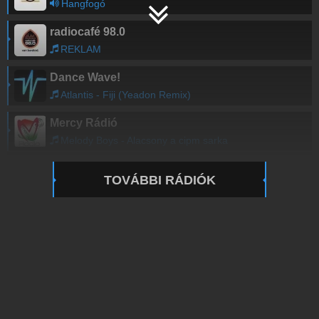
Hangfogó
radiocafé 98.0
REKLAM
Dance Wave!
Atlantis - Fiji (Yeadon Remix)
Mercy Rádió
Melody Boys - Alacsony a cipm sarka
TOVÁBBI RÁDIÓK