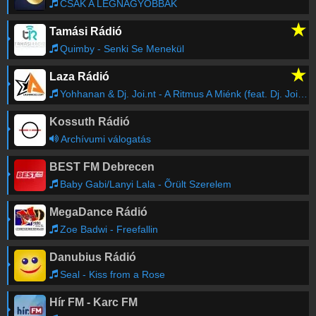
CSAK A LEGNAGYOBBAK
★
Tamási Rádió
Quimby - Senki Se Menekül
★
Laza Rádió
Yohhanan & Dj. Joi.nt - A Ritmus A Miénk (feat. Dj. Joi.nt)
Kossuth Rádió
Archívumi válogatás
BEST FM Debrecen
Baby Gabi/Lanyi Lala - Õrült Szerelem
MegaDance Rádió
Zoe Badwi - Freefallin
Danubius Rádió
Seal - Kiss from a Rose
Hír FM - Karc FM