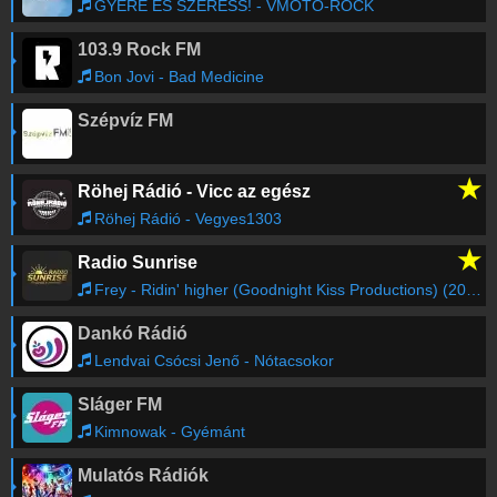
GYERE ES SZERESS! - VMOTO-ROCK
103.9 Rock FM
Bon Jovi - Bad Medicine
Szépvíz FM
★
Röhej Rádió - Vicc az egész
Röhej Rádió - Vegyes1303
★
Radio Sunrise
Frey - Ridin' higher (Goodnight Kiss Productions) (2015)
Dankó Rádió
Lendvai Csócsi Jenő - Nótacsokor
Sláger FM
Kimnowak - Gyémánt
Mulatós Rádiók