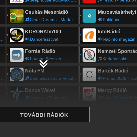
Csukás Meserádió
Clear Dreams - Madárdalocska
Polifónia
KORONAfm100
InfoRádió
Dancefesztivál
Napinfó magazin
Forrás Rádió
Nemzeti Sportrá
Lounge Session
Körkapcsolás
Nóta FM
Bartók Rádió
t
Bodi Guszti es a Fekete Szemek - Tuzet gyujtottal
Proms 2026 – válogatás a fesztivál elmúlt héten megrendezett hangversenyeinek prog
Dance Wave!
Mercy Rádió
Kanine - Chemicals
Joci - Hozzád húz a 
TOVÁBBI RÁDIÓK