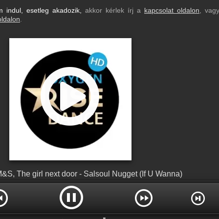
indul, esetleg akadozik,
akkor kérlek írj a
kapcsolat oldalon
, vag
oldalon
.
&S, The girl next door - Salsoul Nugget (If U Wanna)