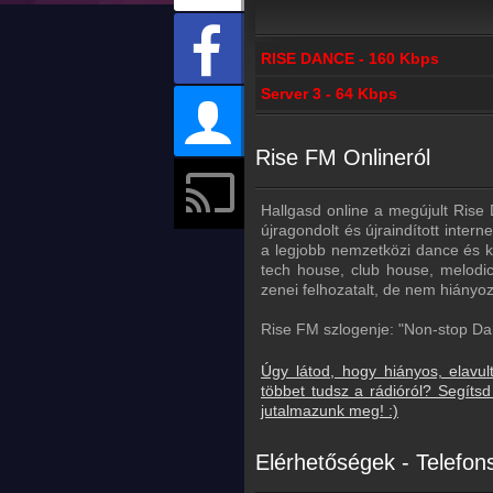
RISE DANCE - 160 Kbps
Server 3 - 64 Kbps
Rise FM Onlineról
Hallgasd online a megújult Ris
újragondolt és újraindított inte
a legjobb nemzetközi dance és k
tech house, club house, melodic 
zenei felhozatalt, de nem hiányo
Rise FM szlogenje: "Non-stop Da
Úgy látod, hogy hiányos, elavul
többet tudsz a rádióról? Segít
jutalmazunk meg! :)
Elérhetőségek - Telefo