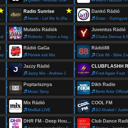
★
★
Radio Sunrise
Dankó Rádió
Newik - Let Me In (Radio Edit)
Dutar - Gyöngyvi
Mulatós Rádiók
Juventus Rádió
al
Roberto - Sírjon a hegedû
Chaka Demus & Pliers - Twist A
t
Rádió GaGa
Rádió88
way
Péntek esti Mix
Club 88 - Bűte Zs
Jazzy Rádió
Jazzy Mix - Andrew J
Fred Again Feat. The Blessed Madonna - We Lost Dancing
Poptarisznya
Dikh Radio
Music Story
Berki Artúr Official Music & Dave & Marics Peti - Úristen (feat. DAVE
Mix Rádió
COOL FM
MixBuli LIVE
DJ Khaled / Justin Bieber / Quavo / C. The Rapper - I'm The One (
DHR FM - Deep House Radio
Club Dance Rad
deephouseradioMax Saba - DeepMachine - Radio Show #244
Peyton - Jericho (Eric Kupper Gospel D