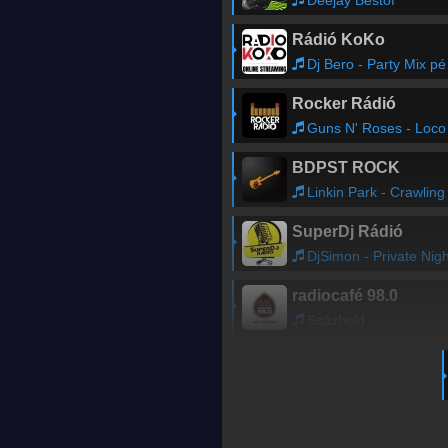
Rádió KoKo
Dj Bero - Party Mix péntek esténként Dj Beroval
Rocker Rádió
Guns N' Roses - Locomotive
BDPST ROCK
Linkin Park - Crawling
SuperDj Rádió
DjSimon - Private Nigh
radiocafé 98.0
Százhold