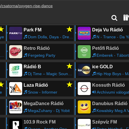
u/csatorna/oxygen-rise-dance
★
★
Park FM
Deja Vu Rádió
eye
Dom Dolla, Daya - Dreamin [Anyma Remix]
N - Trance - Da Ya Think I'
Retro Rádió
Petőfi Rádió
Fergeteg Party
Emberek - Tábort
★
Rádió B
ice GOLD
Dj Time – Magic Sound MAG FM
Hip Hop Boys - Ma éjjel tán
★
★
Laza Rádió
Kossuth Rádió
ne
Snow - Informer
Archívumi váloga
MegaDance Rádió
Danubius Rádió
MegaZuhany - Dj Yobit
Kowalsky Meg A Vega - Nem Minden Sz
103.9 Rock FM
Szépvíz FM
Queen - Another One Bites The Dust
Retro Házibuli - Ficz