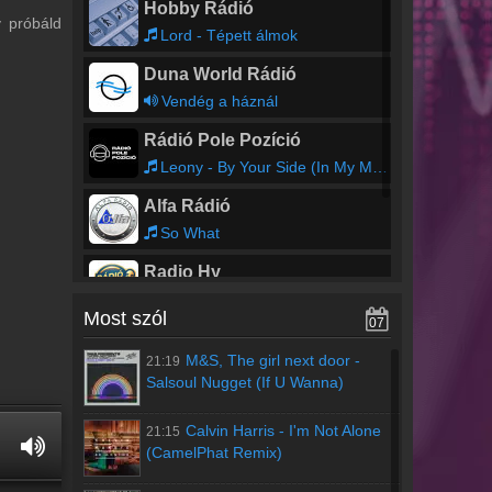
Hobby Rádió
y próbáld
Lord - Tépett álmok
Duna World Rádió
Vendég a háznál
Rádió Pole Pozíció
Leony - By Your Side (In My Mind)
Alfa Rádió
So What
Radio Hy
La Bouche - SOS
Most szól
07
Topfm Nyíregyháza
M&S, The girl next door
-
21:19
Csak Top Slágerek
Salsoul Nugget (If U Wanna)
Calvin Harris
-
I'm Not Alone
21:15
(CamelPhat Remix)