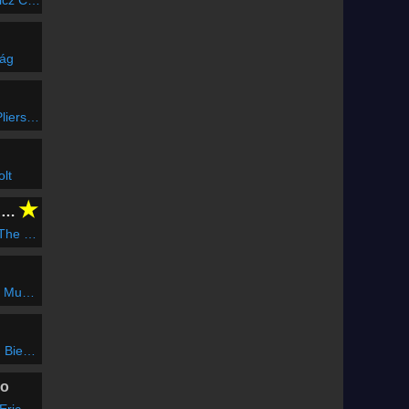
rág
nd Shout
olt
★
CLUBFLASHH Radio
 (Radio Edit)
 & Marics Peti)
With Lil Wayne)
io
egree Mix)