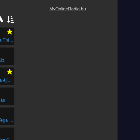
MyOnlineRadio.hu
★
m Sexy?
űz
★
colnék
tás
arka Farka
 Csaba