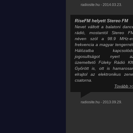
radiosite.hu - 2014.03.23.
RiseFM helyett Stereo FM
Nevet váltott a balatoni danc
rádió, mostantól Stereo F
néven szól a 98.9 MHz-e
frekvencia a magyar tengernél
Hálózatba kapcsolód
jogosultságot nyert a
üzemeltető Füleky Rádió Kft
Győrött is, ott is hamarosa
elrajtol az elektronikus zene
csatorna.
Tovább >
radiosite.hu - 2013.09.29.