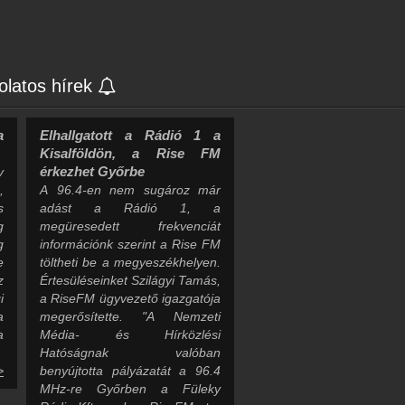
olatos hírek
a
Elhallgatott a Rádió 1 a
Kisalföldön, a Rise FM
érkezhet Győrbe
v
,
A 96.4-en nem sugároz már
s
adást a Rádió 1, a
g
megüresedett frekvenciát
g
információnk szerint a Rise FM
e
töltheti be a megyeszékhelyen.
z
Értesüléseinket Szilágyi Tamás,
i
a RiseFM ügyvezető igazgatója
a
megerősítette. "A Nemzeti
a
Média- és Hírközlési
Hatóságnak valóban
>
benyújtotta pályázatát a 96.4
MHz-re Győrben a Füleky