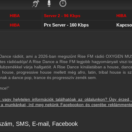
⏱️
HIBA
Server 2 - 96 Kbps
HIBA
Prx Server - 160 Kbps
Kapcso
HIBA
e Dance rádiót, ami a 2026-ban megszűnt Rise FM rádió OXYGEN MUS
rnetes rádióadója! A Rise Dance a Rise FM legjobb hagyományait viszi t
lubzenékkel várja hallgatóit. A Rise Dance kínálatában a house, danc
house, progressive house mellett még afro, latin, tribal house is szí
znak a dance pop, trance és progresszív zenék sem.
nce!"
t vagy helytelen információk találhatóak az oldalunkon? Úgy érzed,
sd a munkánkat, írd meg nekünk Facebookon és cserébe reklámment
nszám, SMS, E-mail, Facebook