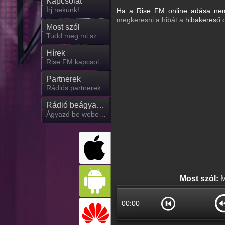
Kapcsolat
Írj nekünk!
Ha a Rise FM online adása nem 
megkeresni a hibát a
hibakereső 
Most szól
Tudd meg mi szólt eddig
Hírek
Rise FM kapcsolatos hírek
Partnerek
Rádiós partnerek
Rádió beágyazás
Ágyazd be weboldaladba
Most szól:
M
00:00