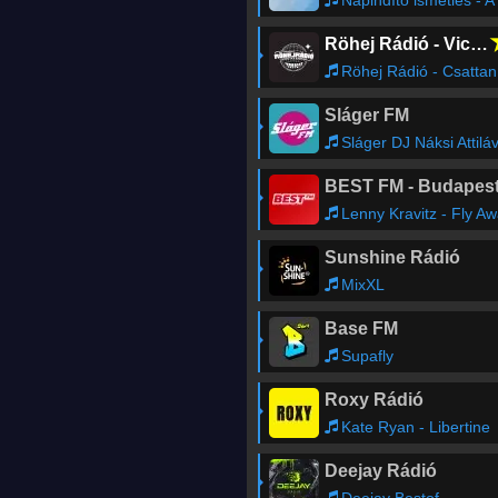
Röhej Rádió - Vicc az egész
Röhej Rádió - Csattanós82
Sláger FM
Sláger DJ Náksi Attiláv
BEST FM - Budapes
Lenny Kravitz - Fly A
Sunshine Rádió
MixXL
Base FM
Supafly
Roxy Rádió
Kate Ryan - Libertine
Deejay Rádió
Deejay Bestof