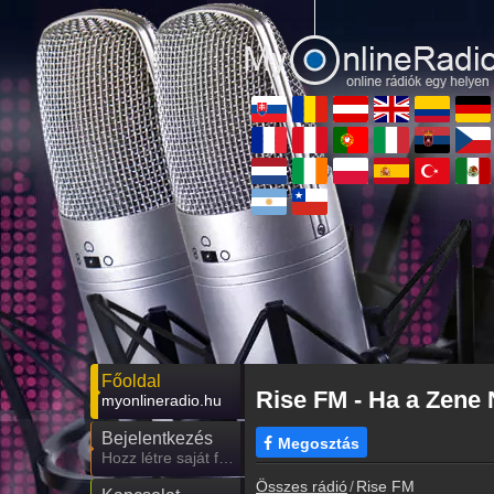
Főoldal
Rise FM - Ha a Zene 
myonlineradio.hu
Bejelentkezés
Megosztás
Hozz létre saját fiókot!
Összes rádió
Rise FM