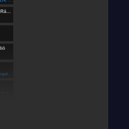
Marosvásárhelyi Rádió
dió
ramjából (VI/3. rész)
szívem