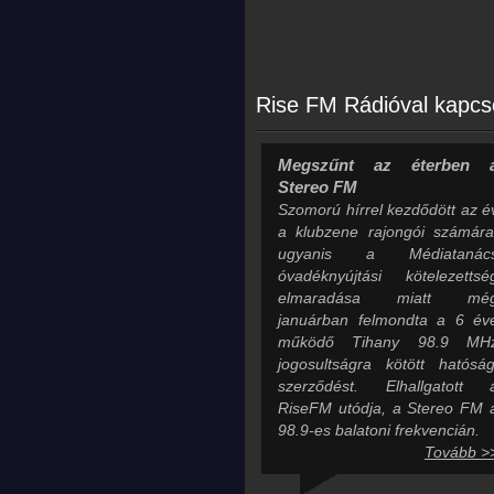
Rise FM Rádióval kapcs
Megszűnt az éterben 
Stereo FM
Szomorú hírrel kezdődött az é
a klubzene rajongói számára
ugyanis a Médiatanác
óvadéknyújtási kötelezettsé
elmaradása miatt mé
januárban felmondta a 6 év
működő Tihany 98.9 MH
jogosultságra kötött hatóság
szerződést. Elhallgatott 
RiseFM utódja, a Stereo FM 
98.9-es balatoni frekvencián.
Tovább >