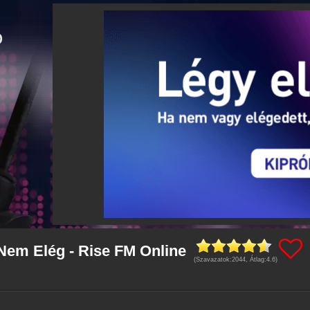
Nem Elég - Rise FM Online
(Szavazatok:
2044
, Átlag:
4.6
)