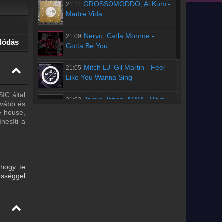
GROSSOMODDO, Al Kum
-
21:11
Madre Vida
Nervo, Carla Monroe
-
21:09
lódás
Gotta Be You
Mitch LJ, Gil Martin
-
Feel
21:05
Like You Wanna Sing
IC által
Jamie Jones, AMM
-
Pliva
21:02
ovább és
e house,
nesíti a
Régebbi számok lekérése
 hogy te
ességgel