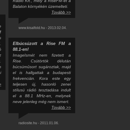
Rádio Kft., mely a RiseFM-et a
Balaton környékén üzemelteti.
Tovább >>
e
www.kisalfold.hu - 2013.02.04.
M
s
Elbúcsúzott a Rise FM a
.
88.1-en!
ó
z
ImageIsmét nem fizetett a
.
Rise. Csütörtök délután
n
búcsúmûsort sugároztak, majd
i
el is hallgattak a budapesti
frekvencián. Kora este egy
>
teljesen új, hasonló zenei
stílusú rádió tesztadása indult
el a 88.1 MHz-en, melynek
neve jelenleg még nem ismert.
Tovább >>
radiosite.hu - 2011.01.06.