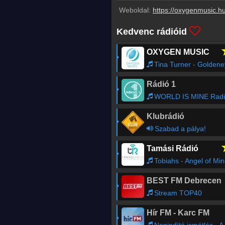
Weboldal:
https://oxygenmusic.h
Kedvenc rádióid
OXYGEN MUSIC
Tina Turner - Golden
Rádió 1
WORLD IS MINE Radio Show - Lotfi Begi
Klubrádió
Szabad a pálya!
Tamási Rádió
Tobiahs - Angel of Mi
BEST FM Debrecen
Stream TOP40
Hír FM - Karc FM
Napindító ismétlés - A HírTV reggeli műsora.