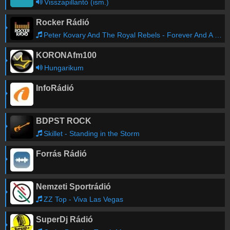
Visszapillantó (ism.)
Rocker Rádió
Peter Kovary And The Royal Rebels - Forever And A Day
KORONAfm100
Hungarikum
InfoRádió
BDPST ROCK
Skillet - Standing in the Storm
Forrás Rádió
Nemzeti Sportrádió
ZZ Top - Viva Las Vegas
SuperDj Rádió