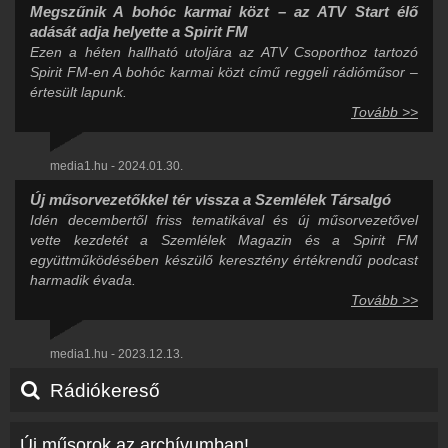
Megszűnik A bohóc karmai közt – az ATV Start élő
adását adja helyette a Spirit FM
Ezen a héten hallható utoljára az ATV Csoporthoz tartozó
Spirit FM-en A bohóc karmai közt című reggeli rádióműsor –
értesült lapunk.
Tovább >>
media1.hu - 2024.01.30.
Új műsorvezetőkkel tér vissza a Szemlélek Társalgó
Idén decembertől friss tematikával és új műsorvezetővel
vette kezdetét a Szemlélek Magazin és a Spirit FM
együttműködésében készülő keresztény értékrendű podcast
harmadik évada.
Tovább >>
media1.hu - 2023.12.13.
Rádiókereső
Új műsorok az archívumban!