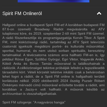
Spirit FM Onlineról
Hallgasd online a budapesti Spirit FM-et! A korábban budapesti FM
87.6-on üzemelő Broadway Rádiót megvásárolta az ATV
tulajdonosi köre, és 2019. szeptember 2-től mint Spirit FM üzemel.
A rádió főszerkesztője és programigazgatója Korvin Tibor. A Spirit
FM, mint kisközösségi rádió, tartalmilag az ATV Spirit televíziós
csatornát igyekszik megidézni portré- és kulturális műsorokkal,
sporttal, humorral, és nem utolsó sorban spirituális, keresztény
tartalmakkal. A tévécsatorna számos arca hallható FM-en is, így
például Rónai Egon, Szőllősi Györgyi, Egri Viktor, Vogyerák Anikó,
Köböl Anita és Boros Tamás műsoraival is találkozhatnak a
rádiózók. A célközönséget tekintve próbálják lefedni a legszélesebb
társadalmi kört. Vételi körzetét tekintve inkább csak a belvárosban
lehet fogni a rádiót, de a Spirit FM online is hallgatható területi
korlátozás nélkül. 2020 októberétől 2024 őszéig Puzsér Róbert
Önkényes mérvadó című műsorával erősítette tovább a rádiót, ami
korábban a Jazzy-n volt hallható. A műsorok később az
archívumban is visszahallgathatóak.
Spirit FM szlogenje: "A nagyváros hangja"