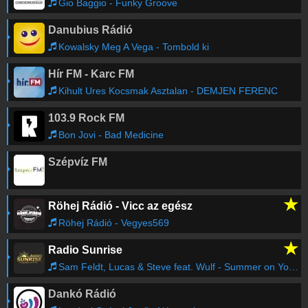
Gio Baggio - Funky Groove
Danubius Rádió
Kowalsky Meg A Vega - Tombold ki
Hír FM - Karc FM
Kihult Ures Kocsmak Asztalan - DEMJEN FERENC
103.9 Rock FM
Bon Jovi - Bad Medicine
Szépvíz FM
★
Röhej Rádió - Vicc az egész
Röhej Rádió - Vegyes569
★
Radio Sunrise
Sam Feldt, Lucas & Steve feat. Wulf - Summer on You (feat. Wulf)
Dankó Rádió