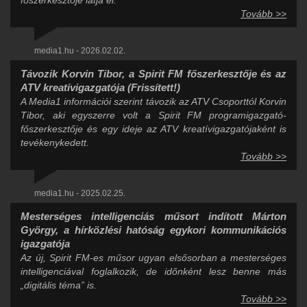
főszerkesztője látja el.
Tovább >>
media1.hu - 2026.02.02.
Távozik Korvin Tibor, a Spirit FM főszerkesztője és az
ATV kreatívigazgatója (Frissített!)
A Media1 információi szerint távozik az ATV Csoporttól Korvin
Tibor, aki egyszerre volt a Spirit FM programigazgató-
főszerkesztője és egy ideje az ATV kreatívigazgatójaként is
tevékenykedett.
Tovább >>
media1.hu - 2025.02.25.
Mesterséges intelligenciás műsort indított Márton
György, a hírközlési hatóság egykori kommunikációs
igazgatója
Az új, Spirit FM-es műsor ugyan elsősorban a mesterséges
intelligenciával foglalkozik, de időnként lesz benne más
„digitális téma” is.
Tovább >>