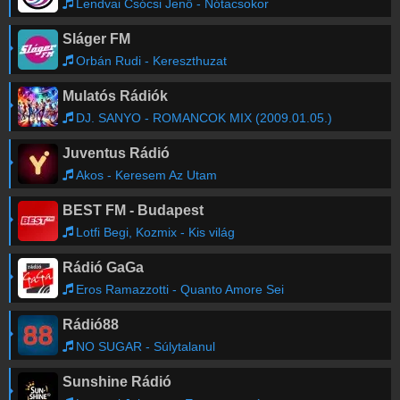
Lendvai Csócsi Jenő - Nótacsokor
Sláger FM
Orbán Rudi - Kereszthuzat
Mulatós Rádiók
DJ. SANYO - ROMANCOK MIX (2009.01.05.)
Juventus Rádió
Akos - Keresem Az Utam
BEST FM - Budapest
Lotfi Begi, Kozmix - Kis világ
Rádió GaGa
Eros Ramazzotti - Quanto Amore Sei
Rádió88
NO SUGAR - Súlytalanul
Sunshine Rádió