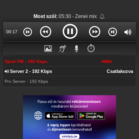
Rádió beágyazás
Ágyazd be weboldaladba
Most szól:
05:30 - Zenei mix
Online rádió készítés
Készítés lépésről lépésre
00:17
⏱️
Spirit FM - 192 Kbps
HIBA
Server 2 - 192 Kbps
Csatlakozva
Prx Server - 192 Kbps