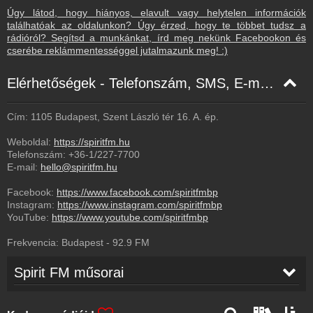
Úgy látod, hogy hiányos, elavult vagy helytelen információk
találhatóak az oldalunkon? Úgy érzed, hogy te többet tudsz a
rádióról? Segítsd a munkánkat, írd meg nekünk Facebookon és
cserébe reklámmentességgel jutalmazunk meg! :)
Elérhetőségek - Telefonszám, SMS, E-mail, Facebook
Cím: 1105 Budapest, Szent László tér 16. A. ép.
Weboldal:
https://spiritfm.hu
Telefonszám:
+36-1/227-7700
E-mail:
hello@spiritfm.hu
Facebook:
https://www.facebook.com/spiritfmbp
Instagram:
https://www.instagram.com/spiritfmbp
YouTube:
https://www.youtube.com/spiritfmbp
Frekvencia:
Budapest
-
92.9
FM
Spirit FM műsorai