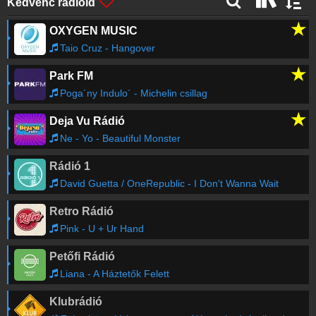
Kedvenc rádióid
★
OXYGEN MUSIC
Taio Cruz - Hangover
★
Park FM
Poga´ny Indulo´ - Michelin csillag
★
Deja Vu Rádió
Ne - Yo - Beautiful Monster
Rádió 1
David Guetta / OneRepublic - I Don't Wanna Wait
Retro Rádió
Pink - U + Ur Hand
Petőfi Rádió
Liana - A Háztetők Felett
Klubrádió