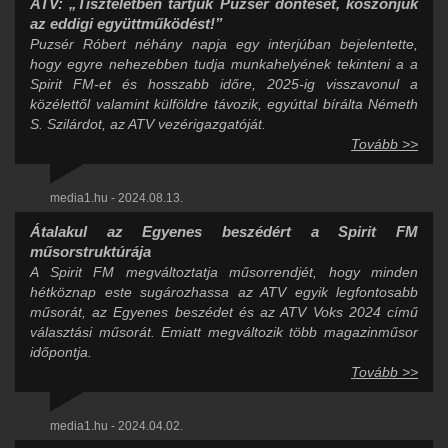
ATV: „Tiszteletben tartjuk Puzsér döntését, köszönjük
az eddigi együttműködést!”
Puzsér Róbert néhány napja egy interjúban bejelentette,
hogy egyre nehezebben tudja munkahelyének tekinteni a a
Spirit FM-et és hosszabb időre, 2025-ig visszavonul a
közélettől valamint külföldre távozik, egyúttal bírálta Németh
S. Szilárdot, az ATV vezérigazgatóját.
Tovább >>
media1.hu - 2024.08.13.
Átalakul az Egyenes beszédért a Spirit FM
műsorstruktúrája
A Spirit FM megváltoztatja műsorrendjét, hogy minden
hétköznap este sugározhassa az ATV egyik legfontosabb
műsorát, az Egyenes beszédet és az ATV Voks 2024 című
választási műsorát. Emiatt megváltozik több magazinműsor
időpontja.
Tovább >>
media1.hu - 2024.04.02.