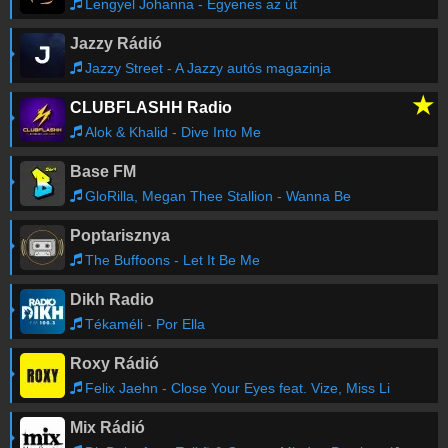
Lengyel Johanna - Egyenes az út
Jazzy Rádió
Jazzy Street - A Jazzy autós magazinja
★
CLUBFLASHH Radio
Alok & Khalid - Dive Into Me
Base FM
GloRilla, Megan Thee Stallion - Wanna Be
Poptarisznya
The Buffoons - Let It Be Me
Dikh Radio
Tékaméli - Por Ella
Roxy Rádió
Felix Jaehn - Close Your Eyes feat. Vize, Miss Li
Mix Rádió