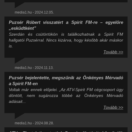
media1.hu - 2024.12.05.
Puzsér Róbert visszatért a Spirit FM-re – egyelőre
„esküdtként”
Szerdán és csütörtökön is találkozhatnak a Spirit FM
hallgatói Puzsérral. Nincs kizárva, hogy később akár máskor
is.
Tovább >>
media1.hu - 2024.11.13.
Puzsér bejelentette, megszűnik az Önkényes Mérvadó
a Spirit FM-en
Voltak már ennek előjelei. „Az ATV-Spirit FM cégcsoport úgy
döntött, nem sugározza többé az Önkényes Mérvadó
adásait...
Tovább >>
media1.hu - 2024.08.28.