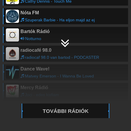
Cathy Dennis - Touch Me
Nóta FM
Szuperak Barbie - Ha eljon majd az ej
Bartók Rádió
Notturno
radiocafé 98.0
radiocaf 98.0 van bartod - PODCASTER
Dance Wave!
Matvey Emerson - I Wanna Be Loved
Mercy Rádió
Joci - edes kisfiam
TOVÁBBI RÁDIÓK