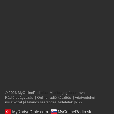
© 2026 MyOnlineRadio.hu. Minden jog fenntartva.
Rádió beágyazás
|
Online rádió készítés
|
Adatvédelmi
nyilatkozat
|
Általános szerződési feltételek
|
RSS
MyRadyoDinle.com
MyOnlineRadio.sk