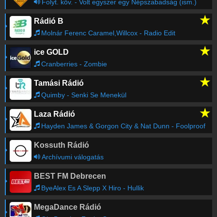
Folyt. köv. - Volt egyszer egy Népszabadság (ism.)
★
Rádió B
Molnár Ferenc Caramel,Willcox - Radio Edit
★
ice GOLD
Cranberries - Zombie
★
Tamási Rádió
Quimby - Senki Se Menekül
★
Laza Rádió
Hayden James & Gorgon City & Nat Dunn - Foolproof
Kossuth Rádió
Archívumi válogatás
BEST FM Debrecen
ByeAlex Es A Slepp X Hiro - Hullik
MegaDance Rádió