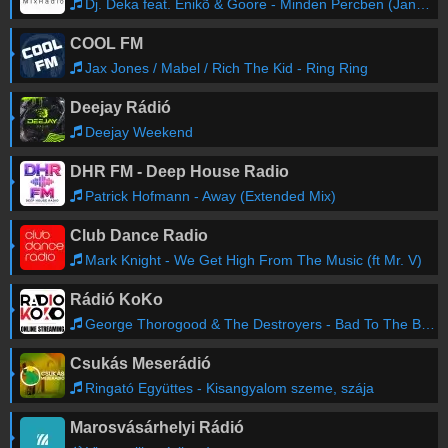
Dj. Deka feat. Enikõ & Goore - Minden Percben (Jankes Papa Club Remix)
COOL FM
Jax Jones / Mabel / Rich The Kid - Ring Ring
Deejay Rádió
Deejay Weekend
DHR FM - Deep House Radio
Patrick Hofmann - Away (Extended Mix)
Club Dance Radio
Mark Knight - We Get High From The Music (ft Mr. V)
Rádió KoKo
George Thorogood & The Destroyers - Bad To The Bone
Csukás Meserádió
Ringató Együttes - Kisangyalom szeme, szája
Marosvásárhelyi Rádió