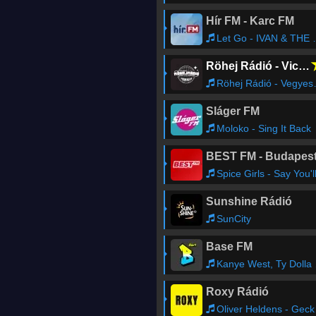
Hír FM - Karc FM
Let Go - IVAN & THE PARAZOL
Röhej Rádió - Vicc az egész
Röhej Rádió - Vegyes1123
Sláger FM
Moloko - Sing It Back
BEST FM - Budapes
Spice Girls - Say You'll Be Ther
Sunshine Rádió
SunCity
Base FM
Kanye West, Ty Dolla Sign feat. Rich The Kid, Playboi Carti - CARNIVAL
Roxy Rádió
Oliver Heldens - Gecko (Overdrive) feat. Becky Hill