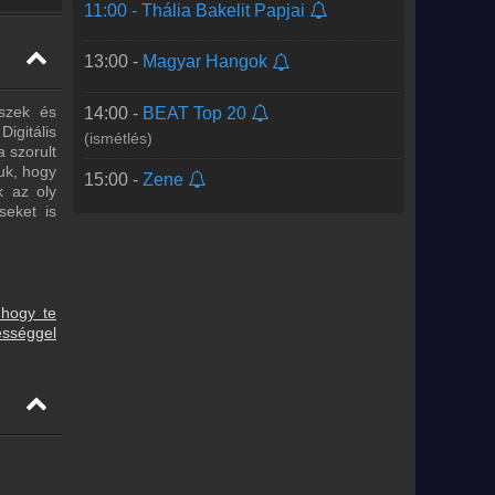
11:00 -
Thália Bakelit Papjai
13:00 -
Magyar Hangok
szek és
14:00 -
BEAT Top 20
igitális
(ismétlés)
a szorult
uk, hogy
15:00 -
Zene
k az oly
seket is
 hogy te
ességgel