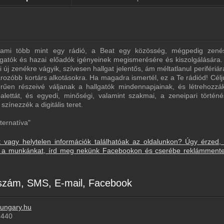
t ami több mint egy rádió, a Beat egy közösség, mégpedig zené
gatók és hazai előadók igényeinek megismerésére és kiszolgálására. D
 új zenékre vágyik, szívesen hallgat jelentős, ám méltatlanul perifériár
rozóbb kortárs alkotásokra. Ha magadra ismertél, ez a Te rádiód! Célj
zerűen részeivé váljanak a hallgatók mindennapjainak, és létrehozzá
alettát, és egyedi, minőségi, valamint szakmai, a zeneipari történé
zínezzék a digitális teret.
ternatíva"
t vagy helytelen információk találhatóak az oldalunkon? Úgy érzed,
sd a munkánkat, írd meg nekünk Facebookon és cserébe reklámment
nszám, SMS, E-mail, Facebook
hungary.hu
9440