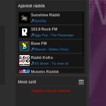
Ajánlott rádiók
Sunshine Rádió
SunCity
103.9 Rock FM
Iggy Pop - The Passenger
Base FM
Manuel - Doktor (Torz)
Rádió KoKo
4S Street - Tíz éven át
Mulatós Rádiók
Roberto - Tiéd a szívem (latin version)
Most szól
08
Deejay Rádió
Régebbi számok lekérése
Deejay Weekend - Mebecco