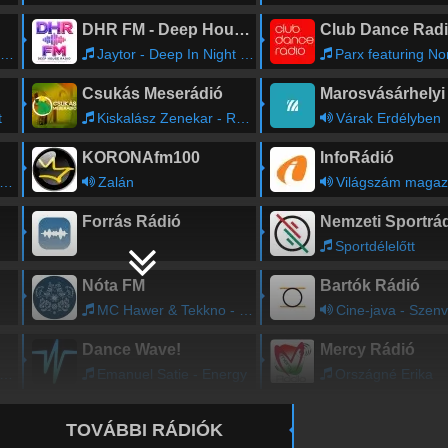
DHR FM - Deep House Radio
Club Dance Rad
Jaytor - Deep In Night (Nikko Culture Remix)
Parx featuring Non - Feel Ri
Csukás Meserádió
t
Kiskalász Zenekar - Rrrrépa dal
Várak Erdélyben
KORONAfm100
InfoRádió
Zalán
Világszám magaz
Forrás Rádió
Nemzeti Sportrá
Sportdélelőtt
Nóta FM
Bartók Rádió
MC Hawer & Tekkno - Kimegyek a temetobe
Cine-java - Szenvedélyek viharába
Dance Wave!
Mercy Rádió
Emanuel Satie - Energy
Országné Erika
TOVÁBBI RÁDIÓK