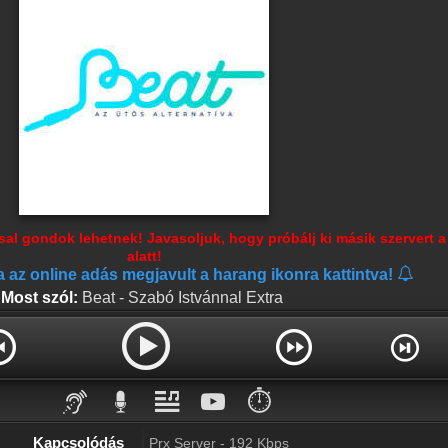
al gondok lehetnek! Javasoljuk, hogy próbálj ki másik szervert a 
alatt!
ha az online adás megjavult a harang ikonra kattintva!
Most szól:
Beat - Szabó Istvánnal Extra
⏱️
Kapcsolódás
Prx Server - 192 Kbps