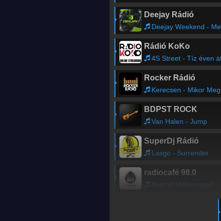
Deejay Rádió
Deejay Weekend - Mebecco
Rádió KoKo
4S Street - Tíz éven á
Rocker Rádió
Kerecsen - Mikor Megyek Hazafelé
BDPST ROCK
Van Halen - Jump
SuperDj Rádió
Lasgo - Surrender
radiocafé 98.0
Best of Millásreggeli - a gazdasági muppet show