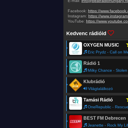
E-mail:
info@beatradiohungary.h
Facebook:
https://www.facebook
Instagram:
https://www.instagra
YouTube:
https://www.youtube.c
Kedvenc rádióid
OXYGEN MUSIC
Eric Prydz - Call on M
Rádió 1
Milky Chance - Stolen Danc
Klubrádió
Világtalálkozó
Tamási Rádió
OneRepublic - Rescue M
BEST FM Debrecen
Jeanette - Rock My Li