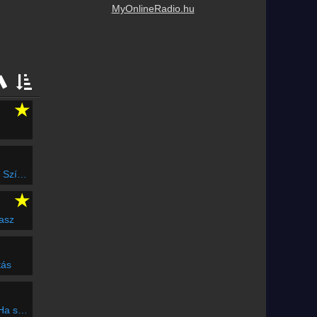
MyOnlineRadio.hu
★
rabló
★
gasz
tás
e tancol