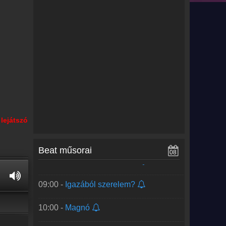
lejátszó
00:00 -
Zene
Beat műsorai
08
08:00 -
Podcastek a Beaten
09:00 -
Igazából szerelem?
10:00 -
Magnó