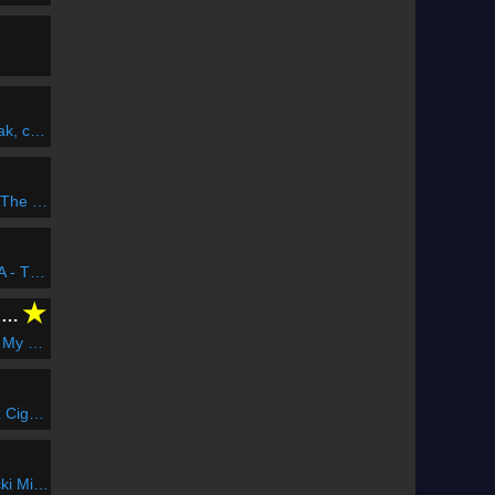
en; Az a szép;
l Song)
ég közel
★
CLUBFLASHH Radio
io Edit)
Kardtánc
And A Beat