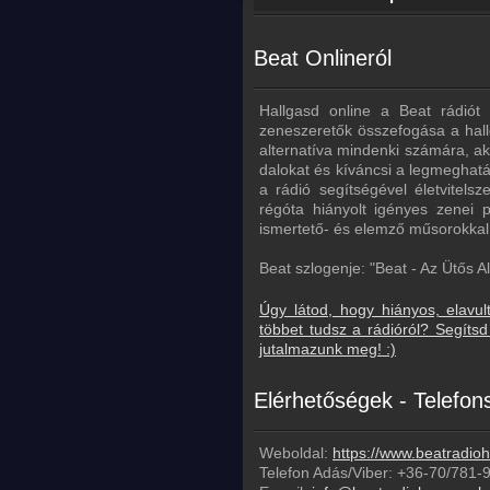
Beat Onlineról
Hallgasd online a Beat rádió
zeneszeretők összefogása a hall
alternatíva mindenki számára, aki
dalokat és kíváncsi a legmeghatá
a rádió segítségével életvitels
régóta hiányolt igényes zenei p
ismertető- és elemző műsorokkal s
Beat szlogenje: "Beat - Az Ütős Al
Úgy látod, hogy hiányos, elavul
többet tudsz a rádióról? Segít
jutalmazunk meg! :)
Elérhetőségek - Telefo
Weboldal:
https://www.beatradio
Telefon Adás/Viber:
+36-70/781-