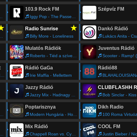
103.9 Rock FM
Szépvíz FM
Iggy Pop - The Passenger
★
★
Radio Sunrise
Dankó Rádió
Billy More - Loneliness
Lukács Anita - Csak, csak, csak az esik nékem keserves
Mulatós Rádiók
Juventus Rádió
Roberto - Tiéd a szívem (latin version)
Scooter - Ramp! (The Logica
t
Rádió GaGa
Rádió88
e
Irie Maffia - Mellettem
BLAHALOUISIANA - Túl távol, el
Jazzy Rádió
Jazzy Mix - Hadnagy Vilmos
Bob Sinclar - Kiss My Eyes (Rad
Poptarisznya
Dikh Radio
Modern Hungária - Honolulu
100 Roma Virtuóz Cigányzenekar - 
Mix Rádió
COOL FM
Chappell Roan vs. Cyndi Lauper - Pink Pony Girls Just Wanna Have Fun (Dom De Sousa Mash)
Justin Bieber / Nicki Minaj - Beauty 