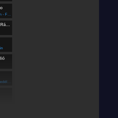
io
ght Now
Marosvásárhelyi Rádió
in
dió
n (1994)