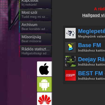
Kapcsolat
Írj nekünk!
A rád
Most szól
Hallgasd vi
Tudd meg mi szólt eddig
Archívum
Beat korábbi adásai
Műsorújság
Beat műsorai
Rádiós statisztika
Hallgatottsági adatok