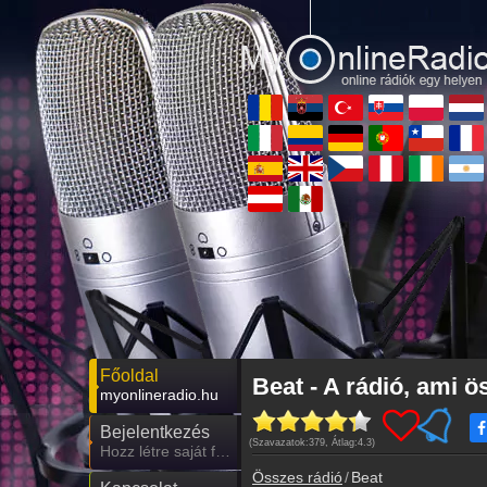
Főoldal
Beat - A rádió, ami 
myonlineradio.hu
Bejelentkezés
(Szavazatok:
379
, Átlag:
4.3
)
Hozz létre saját fiókot!
Összes rádió
Beat