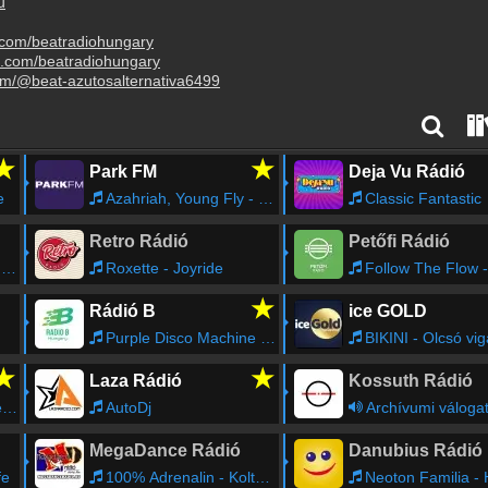
u
.com/beatradiohungary
m.com/beatradiohungary
om/@beat-azutosalternativa6499
★
★
Park FM
Deja Vu Rádió
e
Azahriah, Young Fly - Vemzavr!
Classic Fantastic
Retro Rádió
Petőfi Rádió
e
Roxette - Joyride
Follow The Flow - Szív
★
Rádió B
ice GOLD
Purple Disco Machine - Fireworks (feat. Moss Kena & The Knocks)
BIKINI - Olcsó vi
★
★
Laza Rádió
Kossuth Rádió
e
AutoDj
Archívumi váloga
MegaDance Rádió
Danubius Rádió
fe
100% Adrenalin - Koltai Laci
Neoton Familia - Ha szombat est