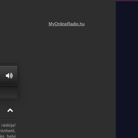
MyOnlineRadio.hu
 rádiója!
zönhető,
és helyi