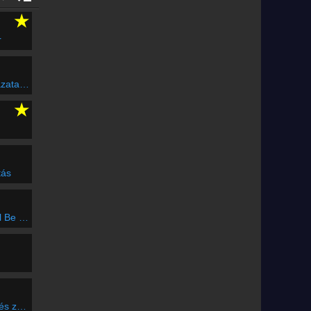
★
r
lálsz
★
tás
y Heart
a csárda; Friss csárdás