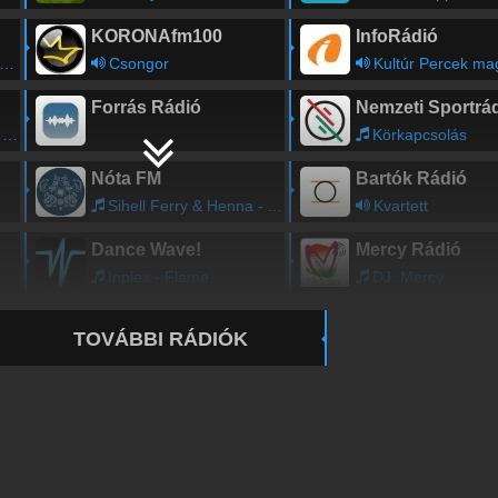
KORONAfm100
InfoRádió
Csongor
Kultúr Percek ma
Forrás Rádió
Nemzeti Sportrá
s
Körkapcsolás
Nóta FM
Bartók Rádió
Sihell Ferry & Henna - Alltam a parton
Kvartett
Dance Wave!
Mercy Rádió
Inplex - Flame
DJ. Mercy
TOVÁBBI RÁDIÓK