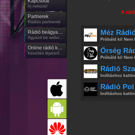
Kapcsolat
Írj nekünk!
A rád
Partnerek
Rádiós partnerek
Rádió beágyazás
Ágyazd be weboldaladba
Online rádió készítés
Készítés lépésről lépésre