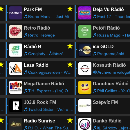
★
★
Park FM
Deja Vu Rádió
Bruno Mars - I Just Might
East 17 - Thunde
Retro Rádió
Petőfi Rádió
Retro Hétvége
Rúzsa Magdi - Hazata
★
Rádió B
ice GOLD
Czeglady - Átlátszó
Programajánló
★
★
Laza Rádió
Kossuth Rádió
Csak egyszerűen - Woodoo
Archívumi váloga
MegaDance Rádió
Danubius Rádió
T.H. Express - (I'm) On Your Side [Factory Team Edit]
Phil Collins - You'll Be In M
103.9 Rock FM
Szépvíz FM
t
Twisted Sister - We're Not Gonna Take It
★
★
Radio Sunrise
Dankó Rádió
R.I.O. - When The Sun Comes Down
ifj. Sárközy Lajos és zenekara - Szeretnélek újra rózsák között látni; Lassú tánccsárdás; Erdő szélén puszt