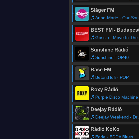
Sláger FM
Anne-Marie - Our Song (PI)
BEST FM - Budapes
Gossip - Move In The Right Direction
Sunshine Rádió
Sunshine TOP40
Base FM
Beton.Hofi - POP
Roxy Rádió
Purple Disco Machine - Substitution feat. Kungs, Julian Perrett
Deejay Rádió
Deejay Weekend - Dreamer
Rádió KoKo
Edda - EDDA Blues