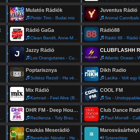
Mulatós Rádiók
Juventus Rádió
Pintér Timi - Budai mix
Animal Cannibals - E
t
Rádió GaGa
Rádió88
Clean Bandit, Anne-Marie & David Guetta - Cry Baby
Rádió 88 - Rádió
Jazzy Rádió
Los Orangutanes - Cumbia de Colombia
Atlantic Ocean - Waterfalls 2002 (ATB R
Poptarisznya
Dikh Radio
Soltész Rezsõ - Ha véget ér egy szerelem
Lacika - Volt egy
Mix Rádió
COOL FM
a
Kamrad - Feel Alive (B - Sensual Remix)
Sia - Unstoppable
DHR FM - Deep House Radio
Club Dance Rad
Rezilienza - Toly Braun - Moondance
Paul Morrell - Call It
Csukás Meserádió
Berettyán Nándor - Hendók mester és Busa deák
Sztereótipp