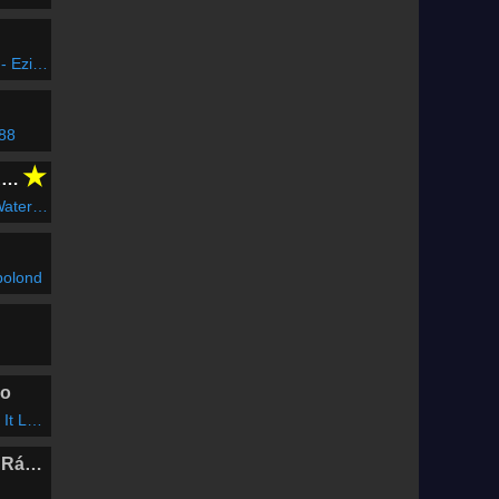
zittaz
 88
★
CLUBFLASHH Radio
adio Remix)
 bolond
io
 Love
Marosvásárhelyi Rádió