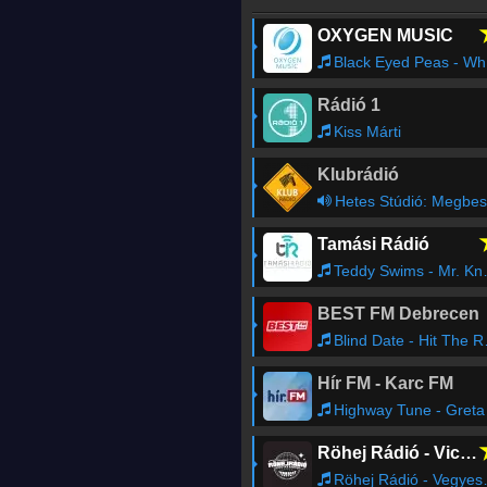
OXYGEN MUSIC
Black Eyed Peas - Where Is The Love?
Rádió 1
Kiss Márti
Klubrádió
Hetes Stúdió: Megbeszéljük a hetet
Tamási Rádió
Teddy Swims - Mr. Know It All
BEST FM Debrecen
Blind Date - Hit The Road Jack
Hír FM - Karc FM
Highway Tune - Greta Van Flee
Röhej Rádió - Vicc az egész
Röhej Rádió - Vegyes496