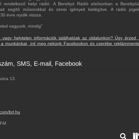
 rendelkező helyi rádió. A Berettyó Rádió elsősorban a Berettyóú
it segítő műsorokkal és zenei igényeit kielégítve. A rádió jogel
0 évre nyúlik vissza.
Veled vagyunk, mindig"
t vagy helytelen információk találhatóak az oldalunkon? Úgy érzed,
sd a munkánkat, írd meg nekünk Facebookon és cserébe reklámment
nszám, SMS, E-mail, Facebook
 utca 13.
com/brl.hu
FM