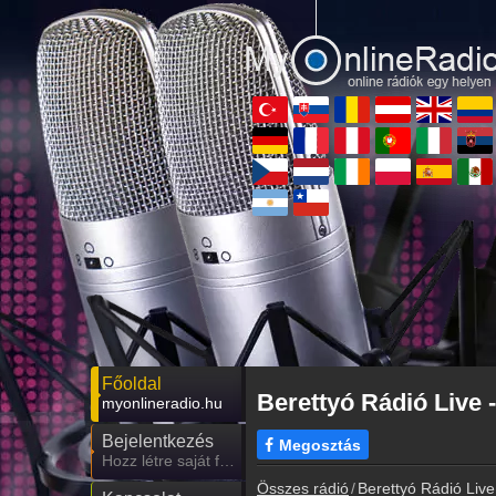
Főoldal
Berettyó Rádió Live 
myonlineradio.hu
Bejelentkezés
Megosztás
Hozz létre saját fiókot!
Összes rádió
Berettyó Rádió Live