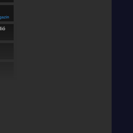
gazin
dió