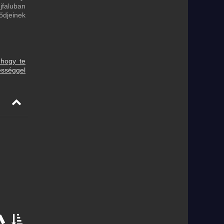
jfaluban
ődjeinek
 hogy te
ességgel