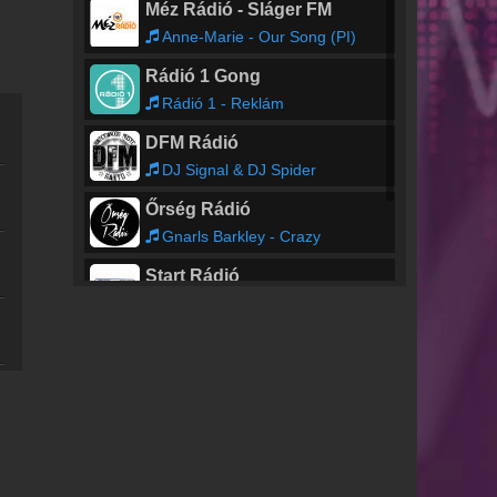
Méz Rádió - Sláger FM
Anne-Marie - Our Song (PI)
Rádió 1 Gong
Rádió 1 - Reklám
DFM Rádió
DJ Signal & DJ Spider
Őrség Rádió
Gnarls Barkley - Crazy
Start Rádió
ice GOLD
CSAK A LEGNAGYOBBAK