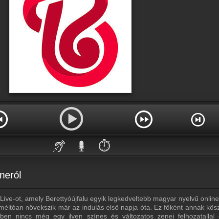
⏱️
neról
Live-ot, amely Berettyóújfalu egyik legkedveltebb magyar nyelvű online
eméltóan növekszik már az indulás első napja óta. Ez főként annak kös
ében nincs még egy ilyen színes és változatos zenei felhozatallal 