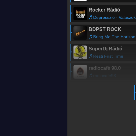
Rocker Rádió
Depresszió - Valaszok Utan
BDPST ROCK
Bring Me The Horizon - sTraNgeR
SuperDj Rádió
Resti First Time
radiocafé 98.0
radiocafe98