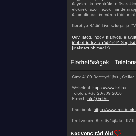
ügyekre koncentráló műsorokkal
élőknek szól, azok mindennapja
üzemeltetése immáron több mint 3
Berettyó Rádió Live szlogenje: "
Úgy látod, hogy hiányos, elavul
többet tudsz a rádióról? Segít
jutalmazunk meg! :)
Elérhetőségek - Telefo
Cím: 4100 Berettyóújfalu, Csillag
Weboldal:
https://www.brl.hu
Telefon:
+36-20/509-2010
E-mail:
info@brl.hu
Facebook:
https://www.facebook.
Frekvencia:
Berettyóújfalu
-
97.9
Kedvenc rádióid