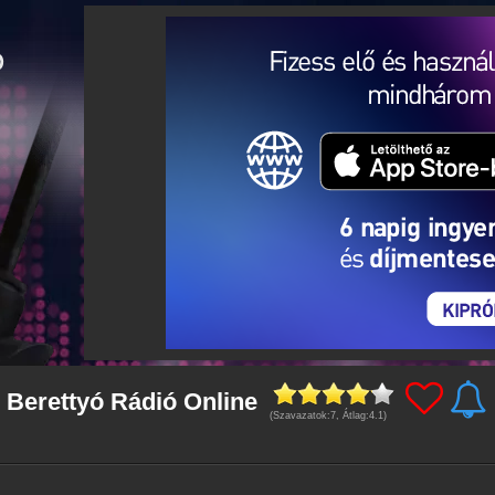
- Berettyó Rádió Online
(Szavazatok:
7
, Átlag:
4.1
)