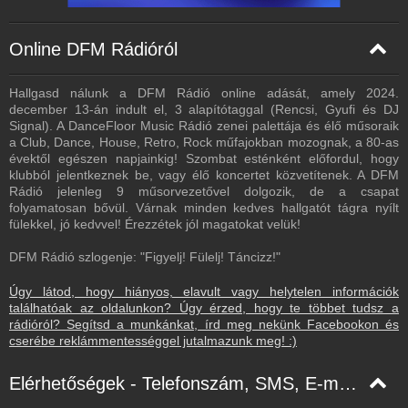
Online DFM Rádióról
Hallgasd nálunk a DFM Rádió online adását, amely 2024.
december 13-án indult el, 3 alapítótaggal (Rencsi, Gyufi és DJ
Signal). A DanceFloor Music Rádió zenei palettája és élő műsoraik
a Club, Dance, House, Retro, Rock műfajokban mozognak, a 80-as
évektől egészen napjainkig! Szombat esténként előfordul, hogy
klubból jelentkeznek be, vagy élő koncertet közvetítenek. A DFM
Rádió jelenleg 9 műsorvezetővel dolgozik, de a csapat
folyamatosan bővül. Várnak minden kedves hallgatót tágra nyílt
fülekkel, jó kedvvel! Érezzétek jól magatokat velük!
DFM Rádió szlogenje: "Figyelj! Fülelj! Táncizz!"
Úgy látod, hogy hiányos, elavult vagy helytelen információk
találhatóak az oldalunkon? Úgy érzed, hogy te többet tudsz a
rádióról? Segítsd a munkánkat, írd meg nekünk Facebookon és
cserébe reklámmentességgel jutalmazunk meg! :)
Elérhetőségek - Telefonszám, SMS, E-mail, Facebook