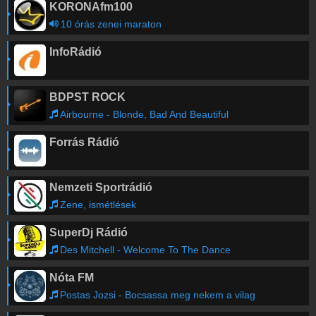
KORONAfm100
10 órás zenei maraton
InfoRádió
BDPST ROCK
Airbourne - Blonde, Bad And Beautiful
Forrás Rádió
Nemzeti Sportrádió
Zene, ismétlések
SuperDj Rádió
Des Mitchell - Welcome To The Dance
Nóta FM
Postas Jozsi - Bocsassa meg nekem a vilag