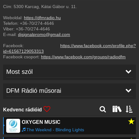
Cím: 5300 Karcag, Kátai Gábor u. 11.
Weboldal:
https://dfmradio.hu
Telefon:
+36-70/274-4646
Viber:
+36-70/274-4646
E-mail:
djsignalpromo@gmail.com
Facebook:
https://www.facebook.com/profile.php?
id=61567129053313
Facebook csoport:
https://www.facebook.com/groups/radiodfm
Most szól
NIVIRO x Adalaide Adams
-
Prada In My Benz
03:41
DFM Rádió műsorai
(Extended Mix)
Reklám
-
Mr. Ice Klíma (nyár)
03:40
Kedvenc rádióid
★
OXYGEN MUSIC
Josh & Jutta
-
Vár Rám Az Ismeretlen (Spy The
03:35
Ghost Mix)
The Weeknd - Blinding Lights