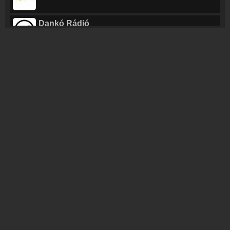
Dankó Rádió
Karczagi János - Tagadom, tagadom
Rádió KoKo
Raff - Self Control (Extended Version)