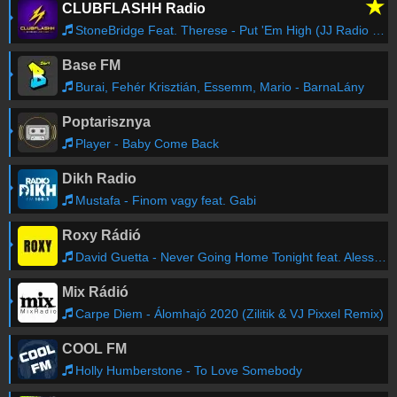
★
CLUBFLASHH Radio
StoneBridge Feat. Therese - Put 'Em High (JJ Radio Edit)
Base FM
Burai, Fehér Krisztián, Essemm, Mario - BarnaLány
Poptarisznya
Player - Baby Come Back
Dikh Radio
Mustafa - Finom vagy feat. Gabi
Roxy Rádió
David Guetta - Never Going Home Tonight feat. Alesso, Madison Love
Mix Rádió
Carpe Diem - Álomhajó 2020 (Zilitik & VJ Pixxel Remix)
COOL FM
Holly Humberstone - To Love Somebody