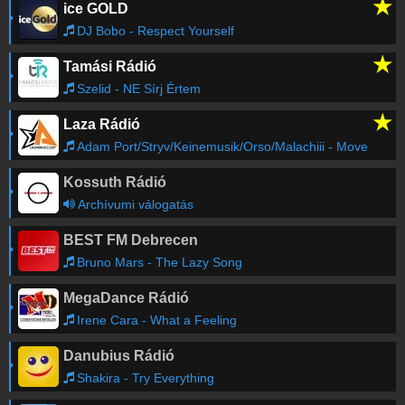
★
ice GOLD
Régebbi számok lekérése
DJ Bobo - Respect Yourself
★
Tamási Rádió
Szelid - NE Sírj Értem
★
Laza Rádió
Adam Port/Stryv/Keinemusik/Orso/Malachiii - Move
Kossuth Rádió
Archívumi válogatás
BEST FM Debrecen
Bruno Mars - The Lazy Song
MegaDance Rádió
Irene Cara - What a Feeling
Danubius Rádió
Shakira - Try Everything