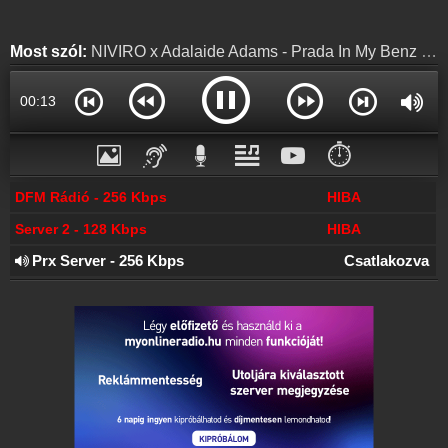
Online rádió készítés
Készítés lépésről lépésre
Most szól:
NIVIRO x Adalaide Adams - Prada In My Benz (Extended Mix)
00:14
⏱️
DFM Rádió - 256 Kbps
HIBA
Server 2 - 128 Kbps
HIBA
Prx Server - 256 Kbps
Csatlakozva