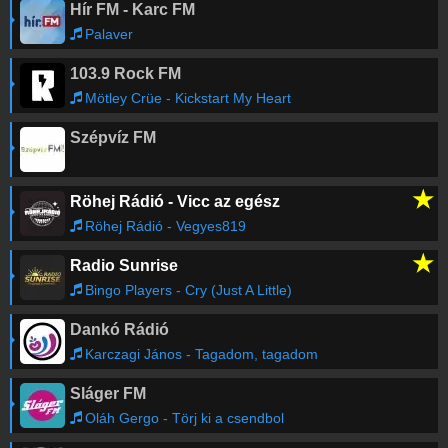
Hír FM - Karc FM
Palaver
103.9 Rock FM
Mötley Crüe - Kickstart My Heart
Szépvíz FM
★
Röhej Rádió - Vicc az egész
Röhej Rádió - Vegyes819
★
Radio Sunrise
Bingo Players - Cry (Just A Little)
Dankó Rádió
Karczagi János - Tagadom, tagadom
Sláger FM
Oláh Gergo - Törj ki a csendbol