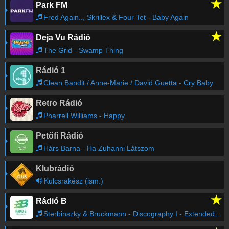
★
Park FM
Pink Panda & Sunset Strippers
-
Falling Stars
03:32
(Extended Mix)
Fred Again.., Skrillex & Four Tet - Baby Again
★
Deja Vu Rádió
Doechii
-
Anxiety (Kwikmix by DJ Volume)
03:29
The Grid - Swamp Thing
Rádió 1
OMD
-
Pandora's Box (djsinyo 2026)
03:25
Clean Bandit / Anne-Marie / David Guetta - Cry Baby
Retro Rádió
Block & Crown
-
That Same Line But Different
03:20
(Original Mix)
Pharrell Williams - Happy
Petőfi Rádió
Keanu Silva & Siks & Oda Loves You
-
Dance
03:16
With The Devil (Extended Mix)
Hárs Barna - Ha Zuhanni Látszom
Klubrádió
Braaheim
-
Dark Horse (Extended Mix)
03:13
Kulcsrakész (ism.)
★
Rádió B
Várakozni Tilos
-
Éber álmok (DFM)
03:07
Sterbinszky & Bruckmann - Discography I - Extended Re - Edit