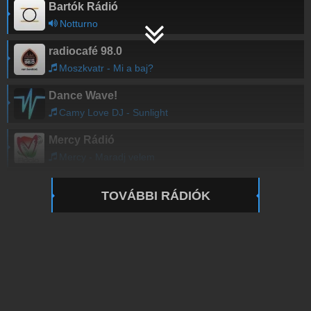
Bartók Rádió
Notturno
radiocafé 98.0
Moszkvatr - Mi a baj?
Dance Wave!
Camy Love DJ - Sunlight
Mercy Rádió
Mercy - Maradj velem
TOVÁBBI RÁDIÓK