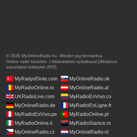
© 2026 MyOnlineRadio.hu. Minden jog fenntartva.
Online rádió készítés
|
Adatvédelmi nyilatkozat
|
Általános
szerződési feltételek
|
RSS
MyRadyoDinle.com
MyOnlineRadio.sk
MyRadioOnline.ro
MyOnlineRadio.at
UKRadioLive.com
MyRadioEnVivo.co
MyOnlineRadio.de
MyRadioEnLigne.fr
MyRadioEnVivo.pe
MyRadioOnline.pt
MyRadioOnline.it
MyRadioStanice.rs
MyOnlineRadio.cz
MyOnlineRadio.nl