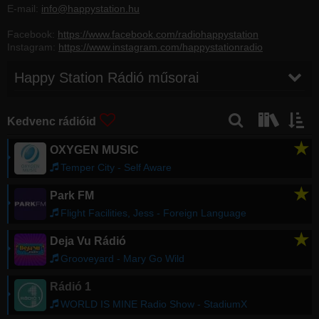
E-mail:
info@happystation.hu
Facebook:
https://www.facebook.com/radiohappystation
Instagram:
https://www.instagram.com/happystationradio
Happy Station Rádió műsorai
Kedvenc rádióid
★
OXYGEN MUSIC
Temper City - Self Aware
★
Park FM
Flight Facilities, Jess - Foreign Language
★
Deja Vu Rádió
Grooveyard - Mary Go Wild
Rádió 1
WORLD IS MINE Radio Show - StadiumX