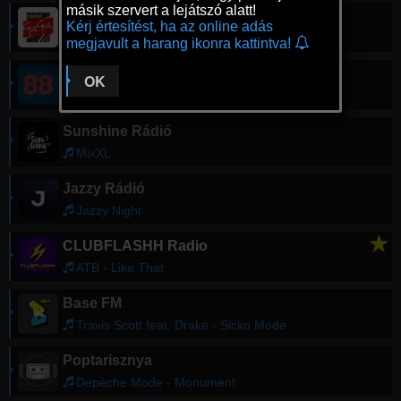
másik szervert a lejátszó alatt!
Rádió GaGa
Kérj értesítést, ha az online adás
Honeybeast X Paulina - Tele a szívem
megjavult a harang ikonra kattintva!
Rádió88
OK
ATB & TOPIC - Your Love (9PM)
Sunshine Rádió
MixXL
Jazzy Rádió
Jazzy Night
★
CLUBFLASHH Radio
ATB - Like That
Base FM
Travis Scott feat. Drake - Sicko Mode
Poptarisznya
Depeche Mode - Monument