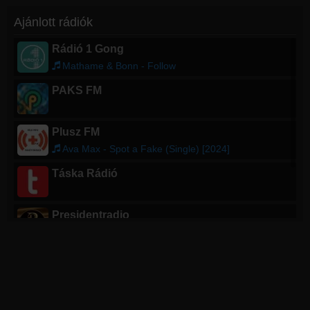
Ajánlott rádiók
Rádió 1 Gong
Mathame & Bonn - Follow
PAKS FM
Plusz FM
Ava Max - Spot a Fake (Single) [2024]
Táska Rádió
Presidentradio
Dinamit - Tinédzser dal
103.9 Rock FM
Don Henley - The Boys of Summer