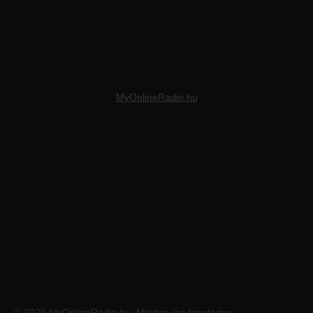
MyOnlineRadio.hu
© 2026 MyOnlineRadio.hu. Minden jog fenntartva.