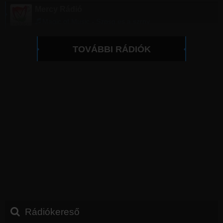
Mercy Rádió
Magic of Music - Szpsg es a szrny
TOVÁBBI RÁDIÓK
Rádiókereső