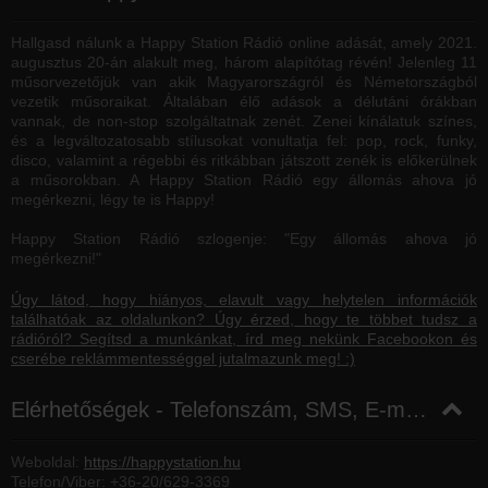
Hallgasd nálunk a Happy Station Rádió online adását, amely 2021.
augusztus 20-án alakult meg, három alapítótag révén! Jelenleg 11
műsorvezetőjük van akik Magyarországról és Németországból
vezetik műsoraikat. Általában élő adások a délutáni órákban
vannak, de non-stop szolgáltatnak zenét. Zenei kínálatuk színes,
és a legváltozatosabb stílusokat vonultatja fel: pop, rock, funky,
disco, valamint a régebbi és ritkábban játszott zenék is előkerülnek
a műsorokban. A Happy Station Rádió egy állomás ahova jó
megérkezni, légy te is Happy!
Happy Station Rádió szlogenje: "Egy állomás ahova jó
megérkezni!"
Úgy látod, hogy hiányos, elavult vagy helytelen információk
találhatóak az oldalunkon? Úgy érzed, hogy te többet tudsz a
rádióról? Segítsd a munkánkat, írd meg nekünk Facebookon és
cserébe reklámmentességgel jutalmazunk meg! :)
Elérhetőségek - Telefonszám, SMS, E-mail, Facebook
Weboldal:
https://happystation.hu
Telefon/Viber:
+36-20/629-3369