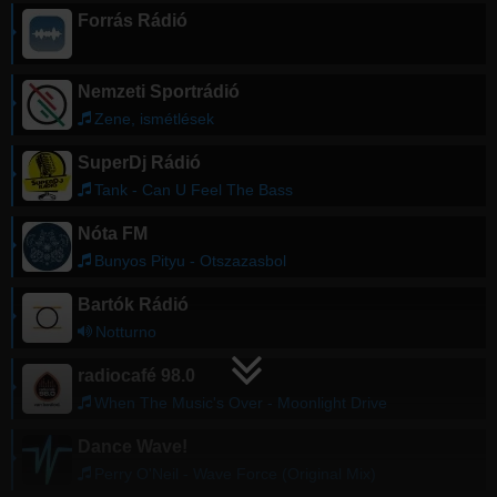
Forrás Rádió
Nemzeti Sportrádió
Zene, ismétlések
SuperDj Rádió
Tank - Can U Feel The Bass
Nóta FM
Bunyos Pityu - Otszazasbol
Bartók Rádió
Notturno
radiocafé 98.0
When The Music's Over - Moonlight Drive
Dance Wave!
Perry O'Neil - Wave Force (Original Mix)