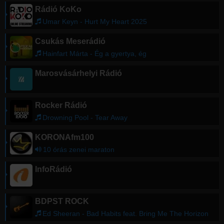
Rádió KoKo
Umar Keyn - Hurt My Heart 2025
Csukás Meserádió
Hainfart Márta - Ég a gyertya, ég
Marosvásárhelyi Rádió
Rocker Rádió
Drowning Pool - Tear Away
KORONAfm100
10 órás zenei maraton
InfoRádió
BDPST ROCK
Ed Sheeran - Bad Habits feat. Bring Me The Horizon