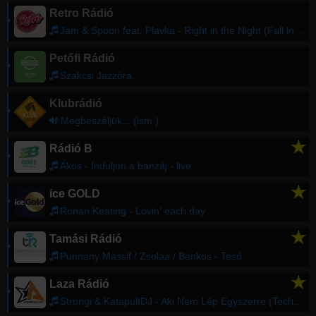
Retro Rádió
Jam & Spoon feat. Plavka - Right in the Night (Fall in Love with Music)
Petőfi Rádió
Szakcsi Jazzóra
Klubrádió
Megbeszéljük... (ism.)
★
Rádió B
Ákos - Induljon a banzáj - live
★
ice GOLD
Ronan Keating - Lovin' each day
★
Tamási Rádió
Punnany Massif / Zsolaa / Bankos - Tesó
★
Laza Rádió
Strongi & KatapultDJ - Aki Nem Lép Egyszerre (Techno Mix)