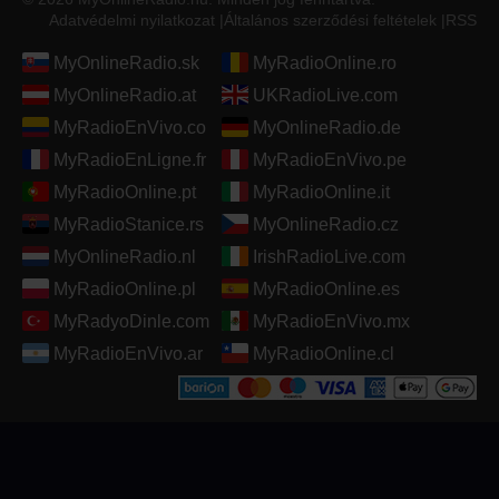
Adatvédelmi nyilatkozat
|
Általános szerződési feltételek
|
RSS
MyOnlineRadio.sk
MyRadioOnline.ro
MyOnlineRadio.at
UKRadioLive.com
MyRadioEnVivo.co
MyOnlineRadio.de
MyRadioEnLigne.fr
MyRadioEnVivo.pe
MyRadioOnline.pt
MyRadioOnline.it
MyRadioStanice.rs
MyOnlineRadio.cz
MyOnlineRadio.nl
IrishRadioLive.com
MyRadioOnline.pl
MyRadioOnline.es
MyRadyoDinle.com
MyRadioEnVivo.mx
MyRadioEnVivo.ar
MyRadioOnline.cl