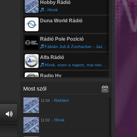
Hobby Rádió
- Hírek
Duna World Rádió
Rádió Pole Pozíció
Fábián Juli & Zoohacker - Jazz and Wine
Alfa Rádió
Hírek, ezen a napon, mai névnap és időjárás
Radio Hy
Syndicast - WARM Global Dance Radio Chart Top 20
Most szól
08
Topfm Nyíregyháza
06:00 -
Jóreggelt!
- Reklám
11:04
Csak Top Slágerek
reggeli információs műsor két órában.
08:00 -
Konyha főnök ajánlata
- Hírek
11:02
gasztronómiai magazin
09:00 -
Media1