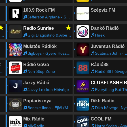
103.9 Rock FM
Szépvíz FM
Jefferson Airplane - Somebody to Love
★
★
Radio Sunrise
Dankó Rádió
0
Gigi D'agostino & Albertino - Super (Riscaldamento)
Hírek
Mulatós Rádiók
Juventus Rádió
Bigboys - Gyere Hozzám
Scatman John - Everybod
t
Rádió GaGa
Rádió88
Non-Stop Zene
Rádió 88 hétvége - Brunner Kr
Jazzy Rádió
Jazzy Lexikon Hétvége
Everything But The Girl - Missing (Todd Terry
Poptarisznya
Dikh Radio
Bencze Ilona - Éjfél (Macskák)
Dikh hétvége, Nyelvo
Mix Rádió
COOL FM
r
MixRadio
Harry Styles - American