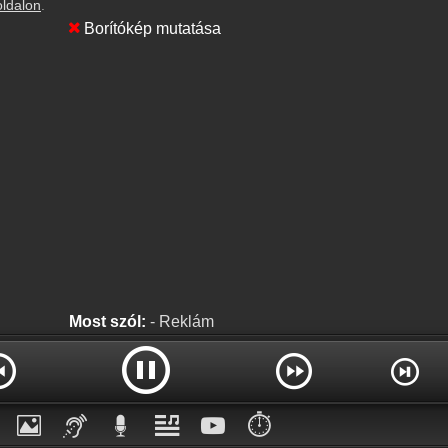
oldalon
.
Borítókép mutatása
Most szól:
- Reklám
⏱️