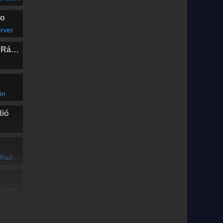
Csák Attila zenei műsora Generációkat
kötünk össze, amikor az eredeti és a
feldolgozás egymás mellett szólal meg. Így
io
születik új életre egy dallam, miközben
erver
párhuzamokat és meglepetéseket fedezünk
fel. Két órán át garantáltan nem maradsz
zene és történetek nélkül – mindezt tálalja a
Marosvásárhelyi Rádió
mikrofon és a keverőpult mögül: Csák Attila.
Facebook oldal:
www.facebook.com/duplanjo
in
dió
gorázik
-Iszom