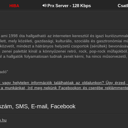
Prx Server - 128 Kbps
Csat
HIBA
 ami 1998 óta hallgatható az interneten keresztül és igazi kuriózumnak
ett, mely közéleti, gazdasági, kulturális, szociális és gasztronómiai m
 közvetít, mindezt a hátrányos helyzetű csoportok (sérültek) bevonásáv
 zenei palettát kínál a könnyűzenei retró, rock, pop-rock műfajokból.
 a hallgatók folyamatosan tudnak zenét kérni, ha nincs műsorvezető, 
-adó"
t vagy helytelen információk találhatóak az oldalunkon? Úgy érzed,
sd a munkánkat, írd meg nekünk Facebookon és cserébe reklámment
nszám, SMS, E-mail, Facebook
o.hu