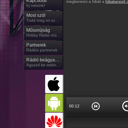
Kapcsolat
megkeresni a hibát a
hibakereső 
Írj nekünk!
Most szól
Tudd meg mi szólt eddig
Műsorújság
Hobby Rádió műsorai
Partnerek
Rádiós partnerek
Rádió beágyazás
Ágyazd be weboldaladba
00:13