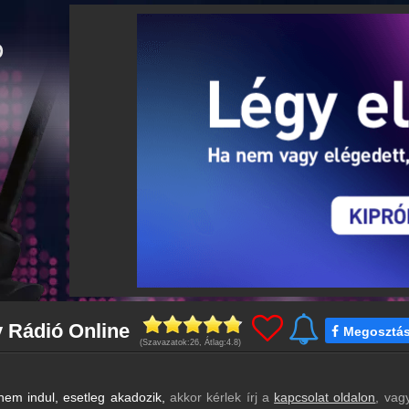
 Rádió Online
Megosztá
(Szavazatok:
26
, Átlag:
4.8
)
em indul, esetleg akadozik,
akkor kérlek írj a
kapcsolat oldalon
, vag