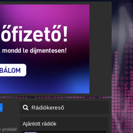
Rádiókereső
s
Ajánlott rádiók
y próbáld