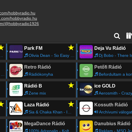
.com/hobbyradio.hu
m.com/hobbyradio.hu
com/@hobbyradio1926
★
★
Park FM
Deja Vu Rádió
Olivia Dean - So Easy (To Fall In Love)
Dj Bobo - There Is a
Retro Rádió
Petőfi Rádió
y
Rádiókonyha
Befordultam a ko
★
Rádió B
ice GOLD
Zene mix
Aerosmith - Craz
★
★
Laza Rádió
Kossuth Rádió
Sia & Chaka Khan - Immortal Queen (feat. Chaka Khan)
Archívumi váloga
MegaDance Rádió
Danubius Rádió
100% Adrenalin - Koltai Laci
Reklam - MSO John Williams 20