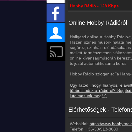
Hobby Rádió - 128 Kbps
Online Hobby Rádióról
Hallgasd online a Hobby Rádió-t,
Hiszen színes műsorkínálata mell
sugároz, színházi előadásokat is
mellett természetesen változatos
online kívánságműsorán keresztül
teljesül automatikusan a kérés.
Hobby Rádió szlogenje: "a Hang
Úgy látod, hogy hiányos, elavul
többet tudsz a rádióról? Segít
jutalmazunk meg! :)
Elérhetőségek - Telefo
Weboldal:
https://www.hobbyradi
Telefon:
+36-30/913-8080