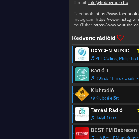
E-mail:
info@hobbyradio.hu
Facebook:
https://www.facebook
Instagram:
https://www.instagra
YouTube:
https://www.youtube.
Kedvenc rádióid
OXYGEN MUSIC
Phil Collins, Philip Bailey - Easy Lover
Rádió 1
R3hab / Inna / Sash! - Rock My Bod
Klubrádió
Klubdélelőtt
Tamási Rádió
Helyi Járat
BEST FM Debrecen
- A Best FM telefonszama: 52/500-540