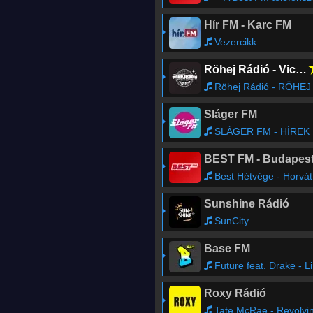
Hír FM - Karc FM
Vezercikk
Röhej Rádió - Vicc az egész
Röhej Rádió - RÖHEJ RÁDIÓ - ÖNÖK KÜLDTÉK2
Sláger FM
SLÁGER FM - HÍREK
BEST FM - Budapes
Best Hétvége - Horváth Zoltán ‘Hory’
Sunshine Rádió
SunCity
Base FM
Future feat. Drake - Life Is Good
Roxy Rádió
Tate McRae - Revolving Doo