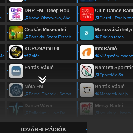
DHR FM - Deep House Radio
Club Dance Rad
b
Katya Olszewska, Abee Sash, Mant Deep - Ultimate Desire (Nikko Culture Remix)
Diazol - Radio sz
Csukás Meserádió
7
Bánhidai Szent Erzsébet Óvoda óvodásai - Ennek a kislánynak - Ecc, pecc, kimehetsz - Elaludt az álmos cica
Rádiós rétes
KORONAfm100
InfoRádió
 Me
Zalán
Világszám magaz
Forrás Rádió
Nemzeti Sportrá
Sportdélelőtt
Nóta FM
Bartók Rádió
Bertici Fiverek - Savanyu a szolo
Mesterek órája – Radu Lupu zon
Dance Wave!
Mercy Rádió
Dallerium - How Do I Sleep Now
Ntr Mary - Iszom
TOVÁBBI RÁDIÓK