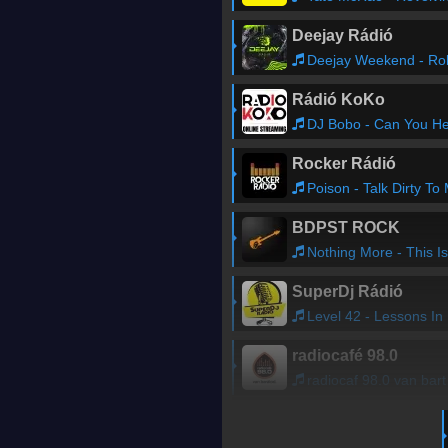
Deejay Rádió
Deejay Weekend - Ro
Rádió KoKo
DJ Bobo - Can You Hear Me 199
Rocker Rádió
Poison - Talk Dirty To
BDPST ROCK
Nothing More - This Is The Time (Ballast)
SuperDj Rádió
Level 42 - Lessons In Love
radiocafé 98.0
radiocaf 98.0 van bartod - KVZ A VILGVGN McMenemy Mrkkal s Marvinnal