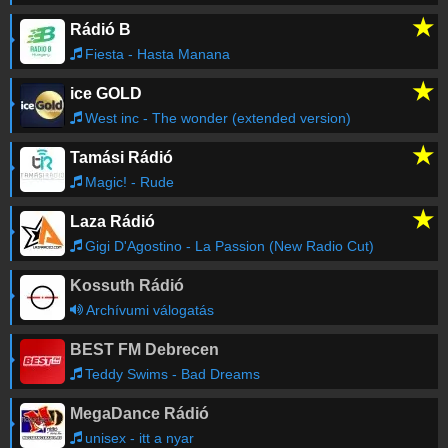
★
Rádió B
Fiesta - Hasta Manana
★
ice GOLD
West inc - The wonder (extended version)
★
Tamási Rádió
Magic! - Rude
★
Laza Rádió
Gigi D'Agostino - La Passion (New Radio Cut)
Kossuth Rádió
Archívumi válogatás
BEST FM Debrecen
Teddy Swims - Bad Dreams
MegaDance Rádió
unisex - itt a nyar