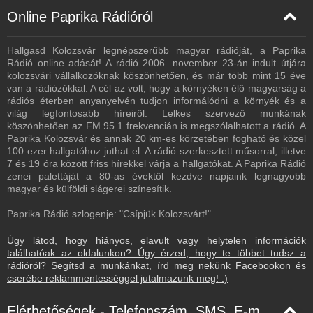
Online Paprika Rádióról
Hallgasd Kolozsvár legnépszerűbb magyar rádióját, a Paprika
Rádió online adását! A rádió 2006. november 23-án indult útjára
kolozsvári vállalkozóknak köszönhetően, és már több mint 15 éve
van a rádiózókkal. A cél az volt, hogy a környéken élő magyarság a
rádiós éterben anyanyelvén tudjon informálódni a környék és a
világ legfontosabb híreiről. Lelkes szervező munkának
köszönhetően az FM 95.1 frekvencián is megszólalhatott a rádió. A
Paprika Kolozsvár és annak 20 km-es körzetében fogható és közel
100 ezer hallgatóhoz juthat el. A rádió szerkesztett műsorral, illetve
7 és 19 óra között friss hírekkel várja a hallgatókat. A Paprika Rádió
zenei palettáját a 80-as évektől kezdve napjaink legnagyobb
magyar és külföldi slágerei színesítik.
Paprika Rádió szlogenje: "Csípjük Kolozsvárt!"
Úgy látod, hogy hiányos, elavult vagy helytelen információk
találhatóak az oldalunkon? Úgy érzed, hogy te többet tudsz a
rádióról? Segítsd a munkánkat, írd meg nekünk Facebookon és
cserébe reklámmentességgel jutalmazunk meg! :)
Elérhetőségek - Telefonszám, SMS, E-mail, Facebook