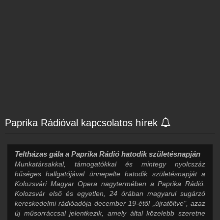
Paprika Rádióval kapcsolatos hírek
Teltházas gála a Paprika Rádió hatodik születésnapján
Munkatársakkal, támogatókkal és mintegy nyolcszáz
hűséges hallgatójával ünnepelte hatodik születésnapját a
Kolozsvári Magyar Opera nagytermében a Paprika Rádió.
Kolozsvár első és egyetlen, 24 órában magyarul sugárzó
kereskedelmi rádióadója december 19-étől „újratöltve", azaz
új műsorráccsal jelentkezik, amely által közelebb szeretne