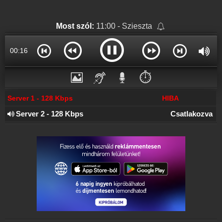
Online rádió készítés
Készítés lépésről lépésre
Most szól:
11:00 - Szieszta
00:17
⏱️
Server 1 - 128 Kbps
HIBA
Server 2 - 128 Kbps
Csatlakozva