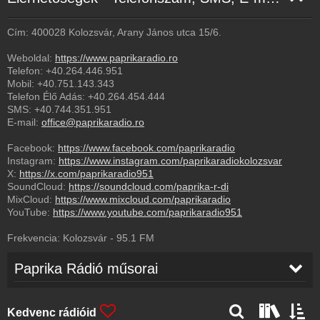
Cím: 400028 Kolozsvár, Arany János utca 15/6.
Weboldal:
https://www.paprikaradio.ro
Telefon:
+40.264.446.951
Mobil:
+40.751.143.343
Telefon Élő Adás:
+40.264.454.444
SMS:
+40.744.351.951
E-mail:
office@paprikaradio.ro
Facebook:
https://www.facebook.com/paprikaradio
Instagram:
https://www.instagram.com/paprikaradiokolozsvar
X:
https://x.com/paprikaradio951
SoundCloud:
https://soundcloud.com/paprika-r-di
MixCloud:
https://www.mixcloud.com/paprikaradio
YouTube:
https://www.youtube.com/paprikaradio951
Frekvencia:
Kolozsvár
-
95.1
FM
Paprika Rádió műsorai
Kedvenc rádióid