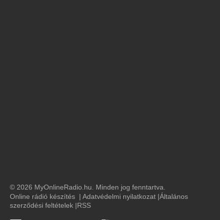
© 2026 MyOnlineRadio.hu. Minden jog fenntartva.
Online rádió készítés
|
Adatvédelmi nyilatkozat
|
Általános
szerződési feltételek
|
RSS