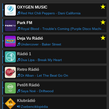
★
OXYGEN MUSIC
Red Hot Chili Peppers - Dani California
★
Park FM
Royal Blood - Trouble's Coming (Purple Disco Machine Remix)
★
Deja Vu Rádió
Undercover - Baker Street
Rádió 1
Dua Lipa - Break My Heart
Retro Rádió
Dr Alban - Let The Beat Go On
Petőfi Rádió
Saya Noé - Driftwood
Klubrádió
Zsebenciklopédia