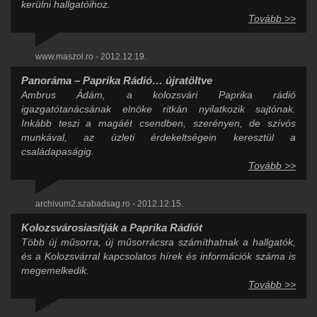
kerülni hallgatóihoz.
Tovább >>
www.maszol.ro - 2012.12.19.
Panoráma – Paprika Rádió… újratöltve
Ambrus Ádám, a kolozsvári Paprika rádió
igazgatótanácsának elnöke ritkán nyilatkozik sajtónak.
Inkább teszi a magáét csendben, szerényen, de szívós
munkával, az üzleti érdekeltségein keresztül a
családapaságig.
Tovább >>
archivum2.szabadsag.ro - 2012.12.15.
Kolozsvárosiasítják a Paprika Rádiót
Több új műsorra, új műsorrácsra számíthatnak a hallgatók,
és a Kolozsvárral kapcsolatos hírek és információk száma is
megemelkedik.
Tovább >>