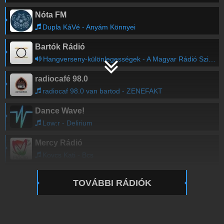
Nóta FM
Dupla KáVé - Anyám Könnyei
Bartók Rádió
Hangverseny-különlegességek - A Magyar Rádió Szimfonikus Zenekarának hangversenye
radiocafé 98.0
radiocaf 98.0 van bartod - ZENEFAKT
Dance Wave!
Low:r - Delirium
Mercy Rádió
Kovcs Kati - Bcs
TOVÁBBI RÁDIÓK