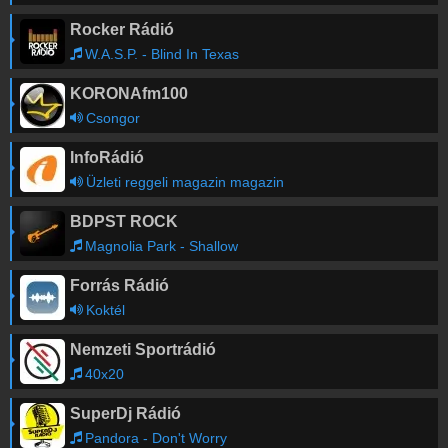
Rocker Rádió
W.A.S.P. - Blind In Texas
KORONAfm100
Csongor
InfoRádió
Üzleti reggeli magazin magazin
BDPST ROCK
Magnolia Park - Shallow
Forrás Rádió
Koktél
Nemzeti Sportrádió
40x20
SuperDj Rádió
Pandora - Don't Worry