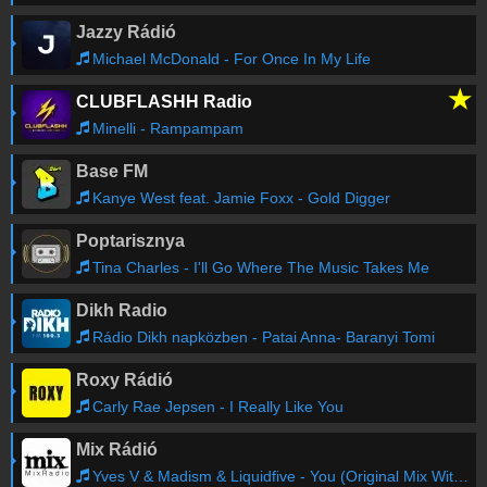
Jazzy Rádió
Michael McDonald - For Once In My Life
★
CLUBFLASHH Radio
Minelli - Rampampam
Base FM
Kanye West feat. Jamie Foxx - Gold Digger
Poptarisznya
Tina Charles - I'll Go Where The Music Takes Me
Dikh Radio
Rádio Dikh napközben - Patai Anna- Baranyi Tomi
Roxy Rádió
Carly Rae Jepsen - I Really Like You
Mix Rádió
Yves V & Madism & Liquidfive - You (Original Mix With Artist Promo)