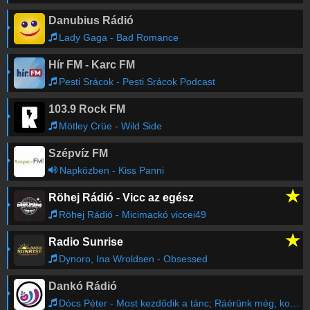
Danubius Rádió
Lady Gaga - Bad Romance
Hír FM - Karc FM
Pesti Srácok - Pesti Srácok Podcast
103.9 Rock FM
Mötley Crüe - Wild Side
Szépvíz FM
Napközben - Kiss Panni
★
Röhej Rádió - Vicc az egész
Röhej Rádió - Micimackó viccei49
★
Radio Sunrise
Dynoro, Ina Wroldsen - Obsessed
Dankó Rádió
Dócs Péter - Most kezdődik a tánc; Ráérünk még, korán van hazamenni