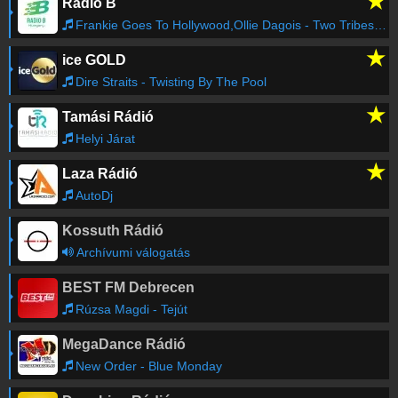
★
Rádió B
If You Can't Give Me Love
14:11
Frankie Goes To Hollywood,Ollie Dagois - Two Tribes - Annihilation Mix
★
ice GOLD
Régebbi számok lekérése
Dire Straits - Twisting By The Pool
★
Tamási Rádió
Helyi Járat
★
Laza Rádió
AutoDj
Kossuth Rádió
Archívumi válogatás
BEST FM Debrecen
Rúzsa Magdi - Tejút
MegaDance Rádió
New Order - Blue Monday