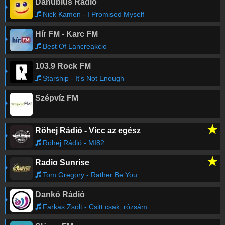
Danubius Rádió
Nick Kamen - I Promised Myself
Hír FM - Karc FM
Best Of Lancreakcio
103.9 Rock FM
Starship - It's Not Enough
Szépvíz FM
★
Röhej Rádió - Vicc az egész
Röhej Rádió - MI82
★
Radio Sunrise
Tom Gregory - Rather Be You
Dankó Rádió
Farkas Zsolt - Csitt csak, rózsám