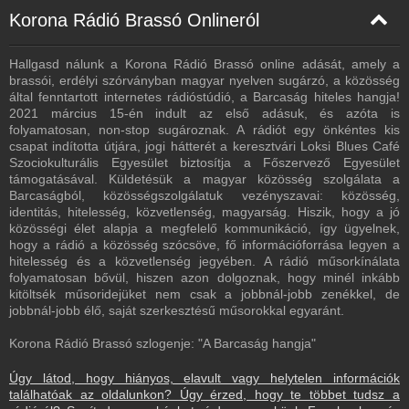
Korona Rádió Brassó Onlineról
Hallgasd nálunk a Korona Rádió Brassó online adását, amely a
brassói, erdélyi szórványban magyar nyelven sugárzó, a közösség
által fenntartott internetes rádióstúdió, a Barcaság hiteles hangja!
2021 március 15-én indult az első adásuk, és azóta is
folyamatosan, non-stop sugároznak. A rádiót egy önkéntes kis
csapat indította útjára, jogi hátterét a keresztvári Loksi Blues Café
Szociokulturális Egyesület biztosítja a Főszervező Egyesület
támogatásával. Küldetésük a magyar közösség szolgálata a
Barcaságból, közösségszolgálatuk vezényszavai: közösség,
identitás, hitelesség, közvetlenség, magyarság. Hiszik, hogy a jó
közösségi élet alapja a megfelelő kommunikáció, így ügyelnek,
hogy a rádió a közösség szócsöve, fő információforrása legyen a
hitelesség és a közvetlenség jegyében. A rádió műsorkínálata
folyamatosan bővül, hiszen azon dolgoznak, hogy minél inkább
kitöltsék műsoridejüket nem csak a jobbnál-jobb zenékkel, de
jobbnál-jobb élő, saját szerkesztésű műsorokkal egyaránt.
Korona Rádió Brassó szlogenje: "A Barcaság hangja"
Úgy látod, hogy hiányos, elavult vagy helytelen információk
találhatóak az oldalunkon? Úgy érzed, hogy te többet tudsz a