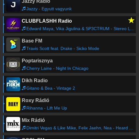
Jazzy Rádió
Jazzy - Egyutt vagyunk
★
CLUBFLASHH Radio
Edward Maya, Vika Jigulina & SP3CTRUM - Stereo Love (SP3CTRUM Remix)
Base FM
Travis Scott feat. Drake - Sicko Mode
Poptarisznya
Cherry Laine - Night In Chicago
Dikh Radio
Gitano & Bea - Vintage 2
Roxy Rádió
Rihanna - Lift Me Up
Mix Rádió
Dimitri Vegas & Like Mike, Felix Jaehn, Nea - Heard About Me (Dj Trojan Extended Remix)