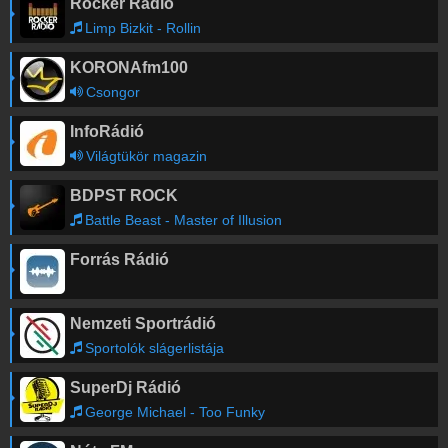
Rocker Rádió
Limp Bizkit - Rollin
KORONAfm100
Csongor
InfoRádió
Világtükör magazin
BDPST ROCK
Battle Beast - Master of Illusion
Forrás Rádió
Nemzeti Sportrádió
Sportolók slágerlistája
SuperDj Rádió
George Michael - Too Funky