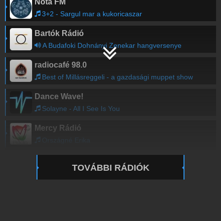
Nóta FM
3+2 - Sargul mar a kukoricaszar
Bartók Rádió
A Budafoki Dohnányi Zenekar hangversenye
radiocafé 98.0
Best of Millásreggeli - a gazdasági muppet show
Dance Wave!
Solayne - All I See Is You
Mercy Rádió
Országné Erika
TOVÁBBI RÁDIÓK