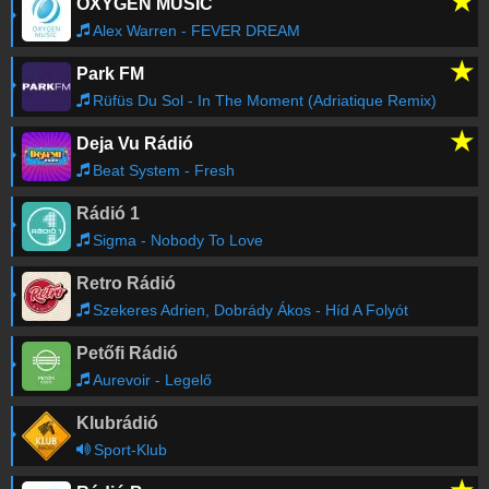
★
OXYGEN MUSIC
Legyek jó
14:36
Alex Warren - FEVER DREAM
★
Park FM
Kerek az élet
14:32
Rüfüs Du Sol - In The Moment (Adriatique Remix)
★
Deja Vu Rádió
Ama Zonas (Intro)
14:30
Beat System - Fresh
Rádió 1
Aprócska blues
14:26
Sigma - Nobody To Love
Retro Rádió
Good girl
14:23
Szekeres Adrien, Dobrády Ákos - Híd A Folyót
Petőfi Rádió
Csak a szívünkben nem száll az idő
14:19
Aurevoir - Legelő
Klubrádió
Szerelem, miért múlsz?
14:16
Sport-Klub