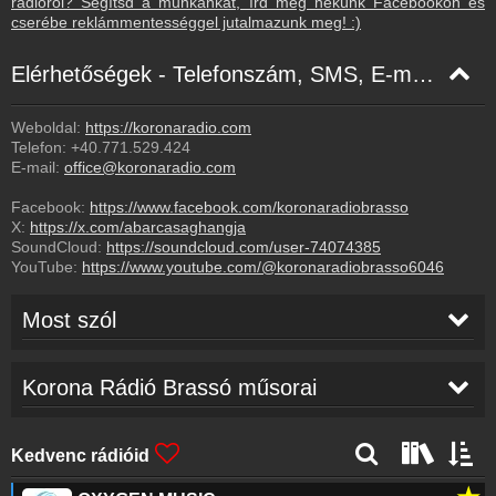
rádióról? Segítsd a munkánkat, írd meg nekünk Facebookon és
cserébe reklámmentességgel jutalmazunk meg! :)
Elérhetőségek - Telefonszám, SMS, E-mail, Facebook
Weboldal:
https://koronaradio.com
Telefon:
+40.771.529.424
E-mail:
office@koronaradio.com
Facebook:
https://www.facebook.com/koronaradiobrasso
X:
https://x.com/abarcasaghangja
SoundCloud:
https://soundcloud.com/user-74074385
YouTube:
https://www.youtube.com/@koronaradiobrasso6046
Most szól
Magyarország
14:44
Korona Rádió Brassó műsorai
Akiről álmodtál
14:39
Kedvenc rádióid