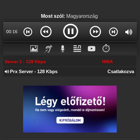
Online rádió készítés
Készítés lépésről lépésre
Most szól:
Magyarország
00:17
⏱️
Server 1 - 128 Kbps
HIBA
Prx Server - 128 Kbps
Csatlakozva