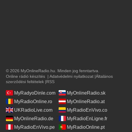
© 2026 MyOnlineRadio.hu. Minden jog fenntartva.
Online rádió készítés
|
Adatvédelmi nyilatkozat
|
Általános
szerződési feltételek
|
RSS
MyRadyoDinle.com
MyOnlineRadio.sk
MyRadioOnline.ro
MyOnlineRadio.at
UKRadioLive.com
MyRadioEnVivo.co
MyOnlineRadio.de
MyRadioEnLigne.fr
MyRadioEnVivo.pe
MyRadioOnline.pt