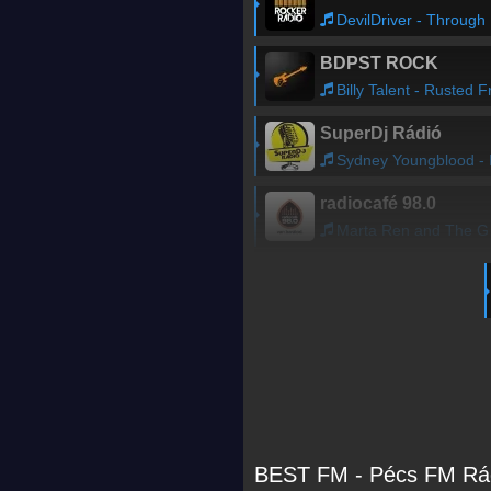
DevilDriver - Through the Depths
BDPST ROCK
Billy Talent - Rusted From the Rai
SuperDj Rádió
Sydney Youngblood - If Only I Coul
radiocafé 98.0
Marta Ren and The Groovelvets
BEST FM - Pécs FM Rád