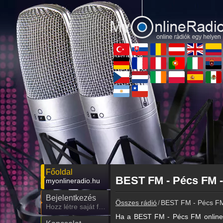
Főoldal
BEST FM - Pécs FM -
myonlineradio.hu
Bejelentkezés
Összes rádió
BEST FM - Pécs F
Hozz létre saját fiókot!
Ha a BEST FM - Pécs FM online 