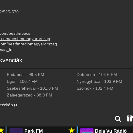
2/525-570
.com/bestfmpecs
am.com/bestfmmagyarorszag
.com/bestfmradiomagyarorszag
best_fm
kvenciák
Budapest
-
99.5
FM
Debrecen
-
104.6
FM
Eger
-
100.7
FM
Nyíregyháza
-
103.9
FM
Székesfehérvár
-
101.8
FM
Szolnok
-
102.4
FM
Zalaegerszeg
-
88.9
FM
térkép
★
★
Park FM
Deja Vu Rádió