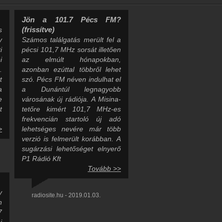
Jön a 101.7 Pécs FM?
(frissítve)
s
y
Számos találgatás merült fel a
i
pécsi 101,7 MHz sorsát illetően
i
az elmúlt hónapokban,
.
azonban ezúttal többről lehet
t
szó. Pécs FM néven indulhat el
a
a Dunántúl legnagyobb
e
városának új rádiója. A Misina-
t
tetőre kimért 101,7 MHz-es
.
frekvencián startoló új adó
>
lehetséges nevére már több
verzió is felmerült korábban. A
sugárzási lehetőséget elnyerő
P1 Rádió Kft
Tovább >>
y
radiosite.hu - 2019.01.03.
n
7
i