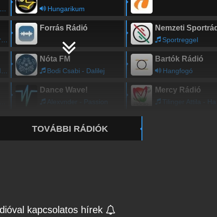
Hungarikum
Forrás Rádió
Nemzeti Sportrá
n
Sportreggel
Nóta FM
Bartók Rádió
d
Bodi Csabi - Dalilej
Hangfogó
Dance Wave!
Mercy Rádió
Alexvnder - Passion
Tilinger Attila - Ha boldogna
TOVÁBBI RÁDIÓK
ióval kapcsolatos hírek