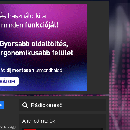
Rádiókereső
s
Ajánlott rádiók
lon
, vagy