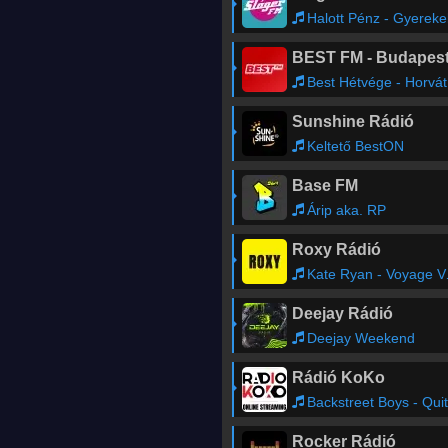
Halott Pénz - Gyereke
BEST FM - Budapes
Best Hétvége - Horváth Zoltán ‘Hory’
Sunshine Rádió
Keltető BestON
Base FM
Árip aka. RP
Roxy Rádió
Kate Ryan - Voyage Voyage
Deejay Rádió
Deejay Weekend
Rádió KoKo
Backstreet Boys - Quit Playing Games
Rocker Rádió