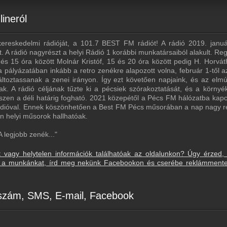
ineról
kereskedelmi rádióját, a 101.7 BEST FM rádiót! A rádió 2019. janu
A rádió nagyrészt a helyi Rádió 1 korábbi munkatársaiból alakult. Reg
és 15 óra között Molnár Kristóf, 15 és 20 óra között pedig H. Horvát
 a pályázatában inkább a retro zenékre alapozott volna, február 1-től
toztassanak a zenei irányon. Így ezt követően napjaink, és az elmú
ak. A rádió céljának tűzte ki a pécsiek szórakoztatását, és a környé
észen a déli határig fogható. 2021 közepétől a Pécs FM hálózatba kapc
ádióval. Ennek köszönhetően a Best FM Pécs műsorában a nap nagy 
n helyi műsorok hallhatóak.
 legjobb zenék..."
t vagy helytelen információk találhatóak az oldalunkon? Úgy érzed,
sd a munkánkat, írd meg nekünk Facebookon és cserébe reklámment
nszám, SMS, E-mail, Facebook