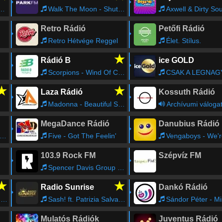
Walk The Moon - Shut Up And Dance
Axwell & Dirty South - Open Yo
Retro Rádió
Petőfi Rádió
Retro Hétvége Reggel
Élet. Stílus.
★
Rádió B
ice GOLD
Scorpions - Wind Of Change
CSAK A LEGNAGYO
★
★
Laza Rádió
Kossuth Rádió
Madonna - Beautiful Stranger (William Orbit Radio Edit)
Archívumi váloga
MegaDance Rádió
Danubius Rádió
Five - Got The Feelin'
Vengaboys - We're Going to
103.9 Rock FM
Szépvíz FM
Spencer Davis Group - Keep On Running
★
★
Radio Sunrise
Dankó Rádió
8
Sash! ft. Patrizia Salvatore - La primavera (Rec Exp) (1998)
Sándor Péter - Mister X belépője (A cirku
Mulatós Rádiók
Juventus Rádió