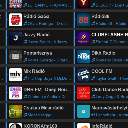
k
DJ. SANYO - ROMANCOK MIX (2009.01.05.)
S Club 7 - Don't Stop M
t
Rádió GaGa
Rádió88
Olivia Rodrigo - Drop Dead
Rádió 88 - Rádió
Jazzy Rádió
Jazzy Street - A Jazzy autós magazinja
Sinéad O’Connor - Troy (The Phoenix From
Poptarisznya
Dikh Radio
Korda György - Gitárom, beszélj most halkan
Romano Drom - Kon ka 
Mix Rádió
COOL FM
Hip Hop Boyz X Dj.Dezi - Megbántottak (2023 Remix)
Taylor Swift - I Knew It, I K
DHR FM - Deep House Radio
Club Dance Rad
Dj Vianu x Andia x Deliric - Pentru Ca (Remix)
Lady Gaga & Bradley Cooper - Shallow (Dj Dark & MDDJ Rad
Csukás Meserádió
Mesés reggel
Lachobaht - a roma közösség
KORONAfm100
InfoRádió