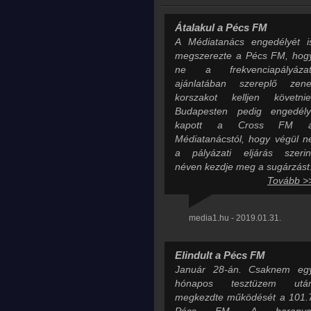
Átalakul a Pécs FM
A Médiatanács engedélyét i
megszerezte a Pécs FM, hog
ne a frekvenciapályázat
ajánlatában szereplő zene
korszakot kelljen követnie
Budapesten pedig engedély
kapott a Cross FM 
Médiatanácstól, hogy végül n
a pályázati eljárás szerin
néven kezdje meg a sugárzást
Tovább >
media1.hu - 2019.01.31.
Elindult a Pécs FM
Január 28-án. Csaknem eg
hónapos tesztüzem utá
megkezdte működését a 101.
Pécs FM. A baranya