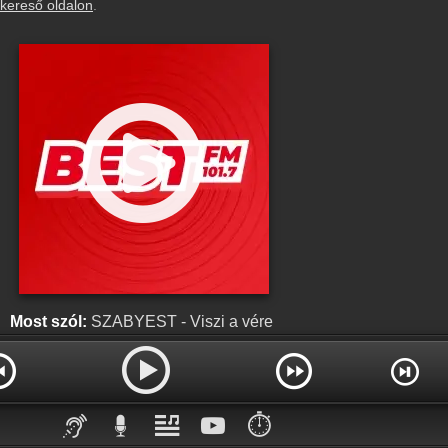
kereső oldalon
.
Most szól:
SZABYEST - Viszi a vére
⏱️