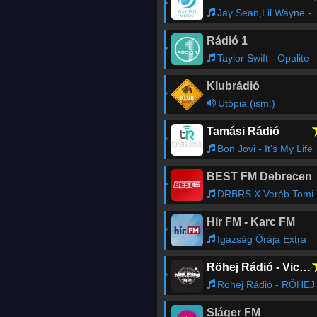
Jay Sean,Lil Wayne - Down
Rádió 1
Taylor Swift - Opalite
Klubrádió
Utópia (ism.)
Tamási Rádió
Bon Jovi - It’s My Life
BEST FM Debrecen
DRBRS X Veréb Tomi - Ugye Nem Bántad Meg
Hír FM - Karc FM
Igazság Órája Extra
Röhej Rádió - Vicc az egész
Röhej Rádió - RÖHEJ RÁDIÓ - ÖNÖK KÜLDTÉK0
Sláger FM