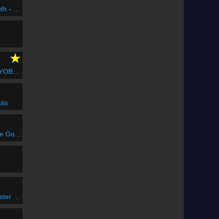
ur Heart
★
BBAK
tás
 Ibiza!
szhercegnő)