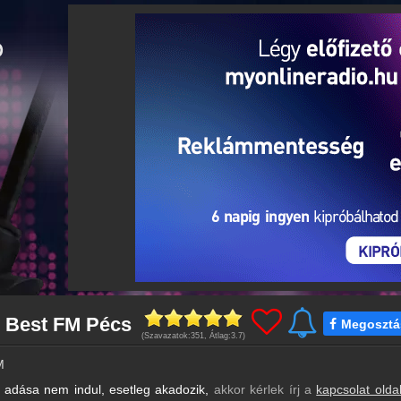
 Best FM Pécs
Megosztá
(Szavazatok:
351
, Átlag:
3.7
)
M
adása nem indul, esetleg akadozik,
akkor kérlek írj a
kapcsolat olda