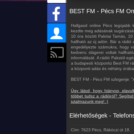
BEST FM - Pécs FM Onl
Hallgasd online Pécs legújabb 
kezdte meg adásának sugárzását. 
10 óra között Palotai Tamás, 10 
hallható az új adón. Bár a rádió
engedélyezte számukra, hogy vál
kedvenc slágerei voltak hallható
informálását. A rádió Pakstól eg
a budapesti központú Best FM r
a központi adás és néhány órába
BEST FM - Pécs FM szlogenje: "A
Úgy látod, hogy hiányos, elavul
többet tudsz a rádióról? Segít
jutalmazunk meg! :)
Elérhetőségek - Telefo
Cím: 7623 Pécs, Rákóczi út 18.