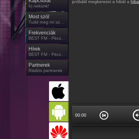
Kapcsolat
próbáld megkeresni a hibát a
hiba
Írj nekünk!
Most szól
Tudd meg mi szólt eddig
Frekvenciák
BEST FM - Pécs FM frekvencia
Hírek
BEST FM - Pécs FM kapcsolatos hírek
Partnerek
Rádiós partnerek
00:00