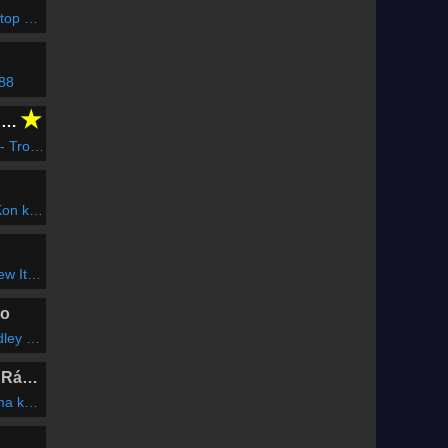
ovin'
 88
★
CLUBFLASHH Radio
 The Flame)
mel pé
new You
io
io Remix Edit)
Marosvásárhelyi Rádió
 műsor