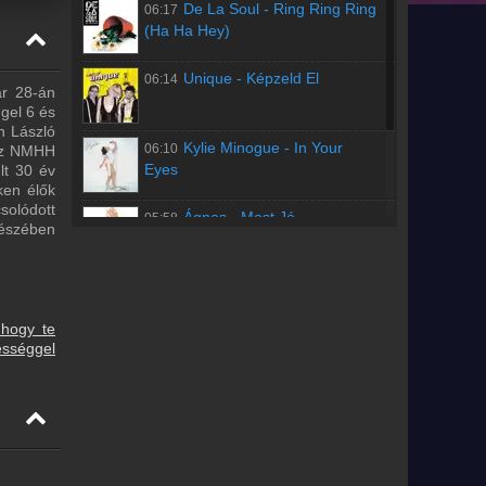
De La Soul
-
Ring Ring Ring
06:17
(Ha Ha Hey)
Unique
-
Képzeld El
06:14
ár 28-án
gel 6 és
h László
Kylie Minogue
-
In Your
06:10
 az NMHH
Eyes
lt 30 év
ken élők
solódott
Ágnes
-
Most Jó
05:58
részében
Régebbi számok lekérése
 hogy te
ességgel