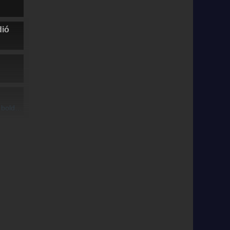
dió
k ltszol