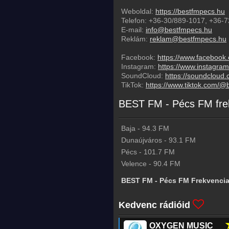
Weboldal:
https://bestfmpecs.hu
Telefon:
+36-30/889-1017
,
+36-7
E-mail:
info@bestfmpecs.hu
Reklám:
reklam@bestfmpecs.hu
Facebook:
https://www.facebook
Instagram:
https://www.instagr
SoundCloud:
https://soundcloud
TikTok:
https://www.tiktok.com/@
BEST FM - Pécs FM fre
Baja
-
94.3
FM
Dunaújváros
-
93.1
FM
Pécs
-
101.7
FM
Velence
-
90.4
FM
BEST FM - Pécs FM Frekvencia
Kedvenc rádióid
OXYGEN MUSIC