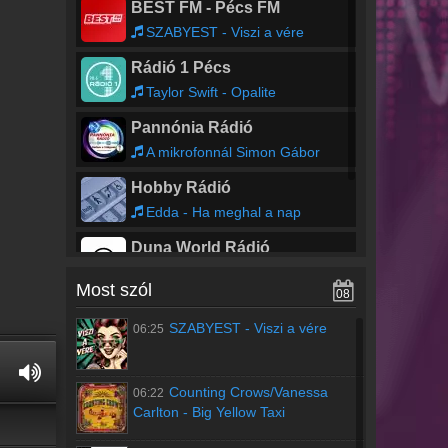
BEST FM - Pécs FM
SZABYEST - Viszi a vére
Rádió 1 Pécs
Taylor Swift - Opalite
Pannónia Rádió
A mikrofonnál Simon Gábor
Hobby Rádió
Edda - Ha meghal a nap
Duna World Rádió
Most szól
08
Rádió Pole Pozíció
SZABYEST
-
Viszi a vére
06:25
Matt Simons - Too Much
Counting Crows/Vanessa
06:22
Carlton
-
Big Yellow Taxi