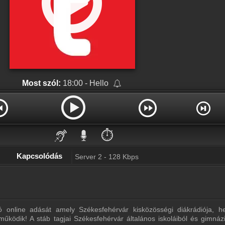
Most szól:
18:00 - Hello
⏱️
Kapcsolódás
Server 2 - 128 Kbps
online adását amely Székesfehérvár kisközösségi diákrádiója, he
ködik! A stáb tagjai Székesfehérvár általános iskoláiból és gimnáz