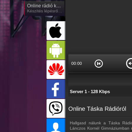
Online rádió készítés
Készítés lépésről lépésre
00:00
Server 1 - 128 Kbps
Online Táska Rádióról
Hallgasd nálunk a Táska Rádió 
Lánczos Kornél Gimnáziumban mű