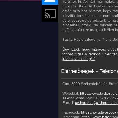
kerülnek ki. Aki járt már náluk
működik. Kicsit titokzatos hely 
aztán arra lesz hivatott, hogy r
készítik, természetesen nem csa
és a beszélgetős adásaik témája,
nincsenek profik, de minden t
nyújthassák azoknak, akik őket ha
Táska Rádió szlogenje: "Te is Bel
Úgy látod, hogy hiányos, elavul
többet tudsz a rádióról? Segít
jutalmazunk meg! :)
Elérhetőségek - Telefo
Cím: 8000 Székesfehérvár, Budai
Weboldal:
https://www.taskaradi
Telefon/Viber/SMS:
+36-20/944-
E-mail:
taskaradio@taskaradio.c
Facebook:
https://www.facebook
Instagram:
https://www.instagra