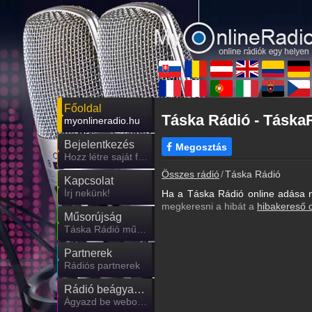
Főoldal
Táska Rádió - TáskaR
myonlineradio.hu
Bejelentkezés
Megosztás
Hozz létre saját fiókot!
Összes rádió
Táska Rádió
Kapcsolat
Írj nekünk!
Ha a Táska Rádió online adása n
megkeresni a hibát a
hibakereső 
Műsorújság
Táska Rádió műsorai
Partnerek
Rádiós partnerek
Rádió beágyazás
Ágyazd be weboldaladba