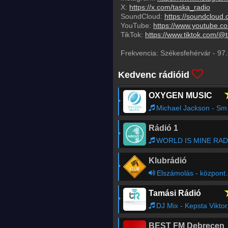
X:
https://x.com/taska_radio
SoundCloud:
https://soundcloud.
YouTube:
https://www.youtube.c
TikTok:
https://www.tiktok.com/@
Frekvencia:
Székesfehérvár
-
97.
Kedvenc rádióid
OXYGEN MUSIC
Michael Jackson - Smooth Criminal
Rádió 1
WORLD IS MINE RADIO SHOW - REGÁN LILI
Klubrádió
Elszámolás - központosítás, lojalitás és a függetlenség ára (ism.)
Tamási Rádió
DJ Mix - Kepsta Viktor, DJ Pedr
BEST FM Debrecen