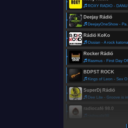
ROXY RADIO - DANUBIUS RADIO A
Deejay Rádió
DeejayOneShow - Papi B
Rádió KoKo
Ossian - A rock katona
Rocker Rádió
Rasmus - First Day Of My Life
BDPST ROCK
Kings of Leon - Sex On Fire
SuperDj Rádió
Dee Lite - Groove is in the hear
radiocafé 98.0
radiocafe98