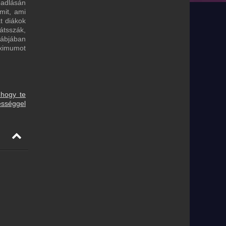
padlásán
mit, ami
t diákok
átsszák,
tábjában
aximumot
 hogy te
ességgel