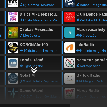
Dj. Combo, Maureen Sky Jones, Dj. Nicolas - Last Night The Dj Saved My Life (Extended Mix)
Bausa - Magnetic
DHR FM - Deep House Radio
Club Dance Rad
Costa Mee - Costa Mee - With Me
Will.I.Am Ft. Britney Spears - Scream and Shout (
Csukás Meserádió
i
Mesés este
Párbeszéd
KORONAfm100
InfoRádió
10 órás zenei maraton
Napinfó magazin
Forrás Rádió
Nemzeti Sportrá
Light Session
Körkapcsolás
Nóta FM
Bartók Rádió
t
West Hotel - Pap bacsi
A Magyar Rádió Szimfonikus Zenekara művészeinek kama
Dance Wave!
Mercy Rádió
C.O.T. - Let It Go (Mark Knight Edit)
Jolly - Szerelmes