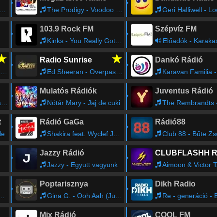
The Prodigy - Voodoo People (Pendulum Mix)
Geri Halliwell - Look
103.9 Rock FM
Szépvíz FM
Kinks - You Really Got Me
Előadók - Karakas B
★
★
Radio Sunrise
Dankó Rádió
1
Ed Sheeran - Overpass Graffiti
Karavan Familia - Shukar
Mulatós Rádiók
Juventus Rádió
k
Nótár Mary - Jaj de cuki
The Rembrandts - I'll Be There 
t
Rádió GaGa
Rádió88
le
Shakira feat. Wyclef Jean - Hips Don't Lie
Club 88 - Bűte Zs
Jazzy Rádió
Jazzy - Egyutt vagyunk
Aimoon & Victor Tayne - Labyrinth 
Poptarisznya
Dikh Radio
Gina G. - Ooh Aah (Just a Little Bit)
Re - generáció - Baranyi 
Mix Rádió
COOL FM