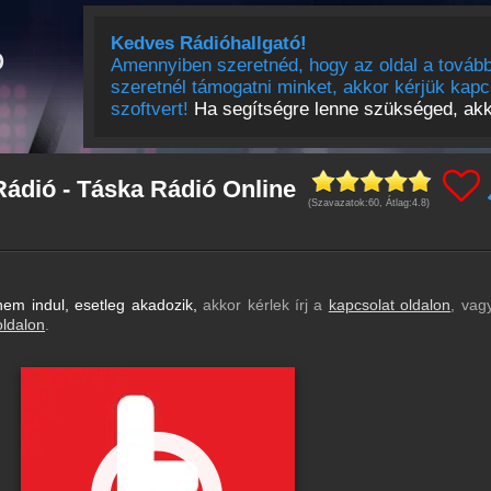
Kedves Rádióhallgató!
Amennyiben szeretnéd, hogy az oldal a tovább
szeretnél támogatni minket, akkor kérjük kapc
szoftvert!
Ha segítségre lenne szükséged, akko
ádió - Táska Rádió Online
(Szavazatok:
60
, Átlag:
4.8
)
em indul, esetleg akadozik,
akkor kérlek írj a
kapcsolat oldalon
, vag
oldalon
.