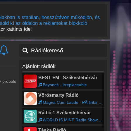
iakban is stabilan, hosszútávon működjön, és
sold ki az oldalon a reklámokat blokkoló
r kattints ide!
Rádiókereső
Ajánlott rádiók
BEST FM - Székesfehérvár
y próbáld
Beyoncé - Irreplaceable
Vörösmarty Rádió
Magna Cum Laude - PÃ¡linka dal
Rádió 1 Székesfehérvár
WORLD IS MINE Radio Show - Regán Lili
Táska Rádió