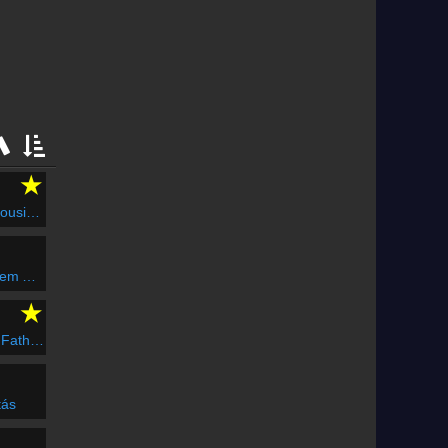
★
ous Times
Napom
★
 Figure
tás