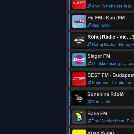
Amy Winehouse feat. Mark Ronson - Valerie
Hír FM - Karc FM
Napindito
Röhej Rádió - Vicc az egész
Röhej Rádió - Röhej Rádió - Ti Küldtétek2
Sláger FM
Lélekközösség / Utazás a lelked körül / Benned éle
BEST FM - Budapes
Beyoncé - Irreplaceab
Sunshine Rádió
Sun Night
Base FM
The Weeknd feat. Playboi Carti - Timeless
Roxy Rádió