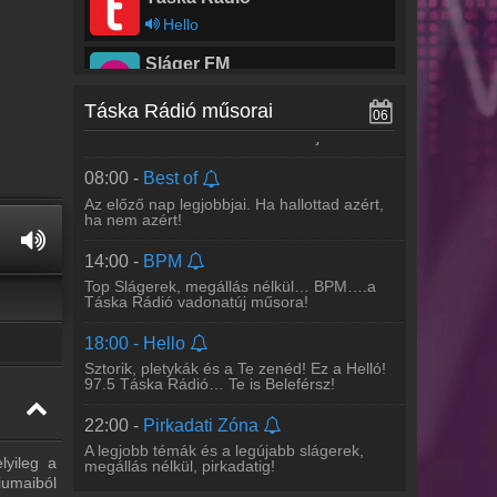
Hello
Sláger FM
06:00 -
Vekker
Kállay Saunders András - I Love You
Minden hétköznap reggel a Te
Táska Rádió műsorai
06
kedvenceiddel,... friss lendülettel,... infókkal,
BEST FM - Budapest
amiről tudnod kell. Vekker! Ébredj ezzel!
Beyoncé - Irreplaceable
08:00 -
Best of
Az előző nap legjobbjai. Ha hallottad azért,
ha nem azért!
14:00 -
BPM
Top Slágerek, megállás nélkül… BPM….a
Táska Rádió vadonatúj műsora!
18:00 -
Hello
Sztorik, pletykák és a Te zenéd! Ez a Helló!
97.5 Táska Rádió… Te is Beleférsz!
22:00 -
Pirkadati Zóna
A legjobb témák és a legújabb slágerek,
lyileg a
megállás nélkül, pirkadatig!
iumaiból