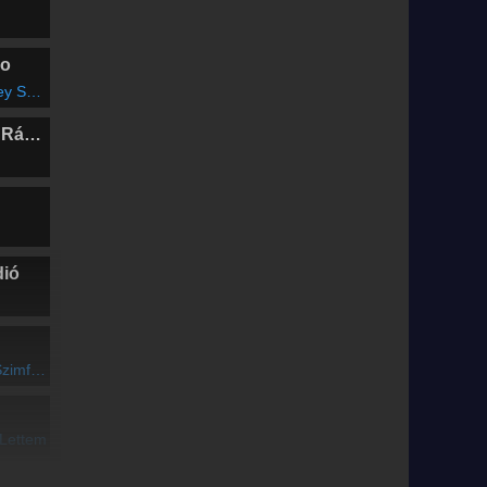
io
Radio Edit)
Marosvásárhelyi Rádió
dió
rahangversenye
 Lettem