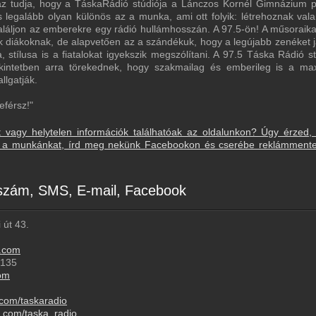
, az tudja, hogy a TáskaRádió stúdiója a Lánczos Kornél Gimnázium 
és legalább olyan különös az a munka, ami ott folyik: létrehoznak vala
átaláljon az emberekre egy rádió hullámhosszán. A 97.5-ön! A műsoraika
k diákoknak, de alapvetően az a szándékuk, hogy a legújabb zenéket j
 stílusa is a fiatalokat igyekszik megszólítani. A 97.5 Táska Rádió s
ekintetben arra törekednek, hogy szakmailag és emberileg is a m
llgatják.
eférsz!"
t vagy helytelen információk találhatóak az oldalunkon? Úgy érzed,
sd a munkánkat, írd meg nekünk Facebookon és cserébe reklámment
nszám, SMS, E-mail, Facebook
 út 43.
o.com
5135
om
.com/taskaradio
m.com/taska_radio