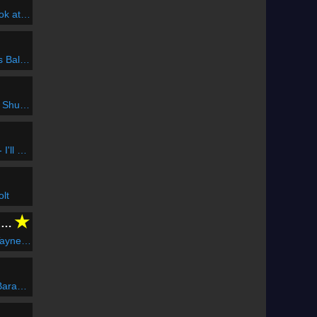
 at Me
alázs
a droma
for You
olt
★
CLUBFLASHH Radio
Of Mirrors
Roland