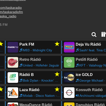
com/taskaradio
om/taskaradiofm
taska_radio
5
FM
★
★
Park FM
Deja Vu Rádió
M83 - Midnight City
Sash! feat. Tina Cousins - Mysteri
Retro Rádió
Petőfi Rádió
United - Hófehér Jaguár
KFT - Valahogy Nem Az Én 
★
Rádió B
ice GOLD
Bob Dylan - Knockin' On Heaven's Door
George Michael - Father
★
★
Laza Rádió
Kossuth Rádió
o
Mixlab - Disco Nation - Dreamer
Archívumi váloga
MegaDance Rádió
Danubius Rádió