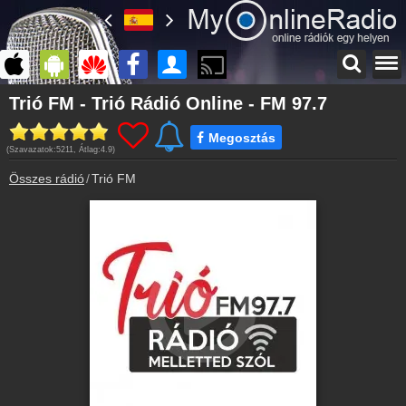
Főoldal
Trió FM - Trió Rádió Online - FM 97.7
myonlineradio.hu
Megosztás
Bejelentkezés
(Szavazatok:
5211
, Átlag:
4.9
)
Hozz létre saját fiókot!
Összes rádió
Trió FM
Kapcsolat
Írj nekünk!
Partnerek
Rádiós partnerek
Rádió beágyazás
Ágyazd be weboldaladba
Online rádió készítés
Készítés lépésről lépésre