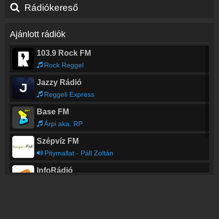
Rádiókereső
Ajánlott rádiók
103.9 Rock FM
Rock Reggel
Jazzy Rádió
Reggeli Express
Base FM
Árpi aka. RP
Szépvíz FM
Pitymallat - Páll Zoltán
InfoRádió
Mulatós Rádiók
Laza radio - Ideas