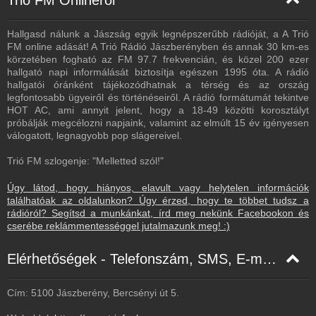
Hallgasd nálunk a Jászság egyik legnépszerűbb rádióját, a A Trió
FM online adását! A Trió Rádió Jászberényben és annak 30 km-es
körzetében fogható az FM 97.7 frekvencián, és közel 200 ezer
hallgató napi informálását biztosítja egészen 1995 óta. A rádió
hallgatói óránként tájékozódhatnak a térség és az ország
legfontosabb ügyeiről és történéseiről. A rádió formátumát tekintve
HOT AC, ami annyit jelent, hogy a 18-49 közötti korosztályt
próbálják megcélozni napjaink, valamint az elmúlt 15 év igényesen
válogatott, legnagyobb pop slágereivel.
Trió FM szlogenje: "Melletted szól!"
Úgy látod, hogy hiányos, elavult vagy helytelen információk
találhatóak az oldalunkon? Úgy érzed, hogy te többet tudsz a
rádióról? Segítsd a munkánkat, írd meg nekünk Facebookon és
cserébe reklámmentességgel jutalmazunk meg! :)
Elérhetőségek - Telefonszám, SMS, E-mail, Facebook
Cím: 5100 Jászberény, Bercsényi út 5.