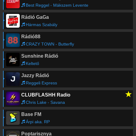
Best Reggel - Mákszem Levente
Rádió GaGa
Hármas Szabály
Rádió88
CRAZY TOWN - Butterfly
Sunshine Rádió
Keltető
Jazzy Rádió
Reggeli Express
★
CLUBFLASHH Radio
Chris Lake - Savana
Base FM
Árpi aka. RP
Poptarisznya