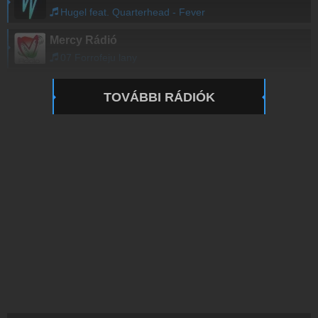
Hugel feat. Quarterhead - Fever
Mercy Rádió
07 Forrofeju lany
TOVÁBBI RÁDIÓK