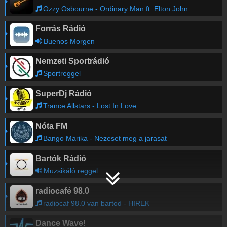
Ozzy Osbourne - Ordinary Man ft. Elton John
Forrás Rádió
Buenos Morgen
Nemzeti Sportrádió
Sportreggel
SuperDj Rádió
Trance Allstars - Lost In Love
Nóta FM
Bango Marika - Nezeset meg a jarasat
Bartók Rádió
Muzsikáló reggel
radiocafé 98.0
radiocaf 98.0 van bartod - HIREK
Dance Wave!