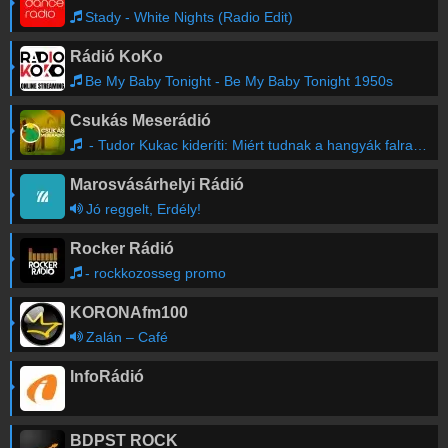
Stady - White Nights (Radio Edit)
Rádió KoKo
Be My Baby Tonight - Be My Baby Tonight 1950s
Csukás Meserádió
- Tudor Kukac kideríti: Miért tudnak a hangyák falramászni?
Marosvásárhelyi Rádió
Jó reggelt, Erdély!
Rocker Rádió
- rockkozosseg promo
KORONAfm100
Zalán – Café
InfoRádió
BDPST ROCK