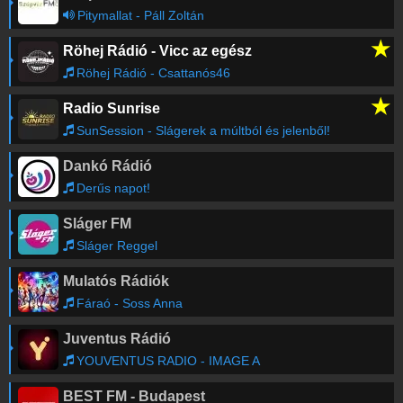
Pitymallat - Páll Zoltán
★
Röhej Rádió - Vicc az egész
Röhej Rádió - Csattanós46
★
Radio Sunrise
SunSession - Slágerek a múltból és jelenből!
Dankó Rádió
Derűs napot!
Sláger FM
Sláger Reggel
Mulatós Rádiók
Fáraó - Soss Anna
Juventus Rádió
YOUVENTUS RADIO - IMAGE A
BEST FM - Budapest