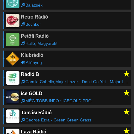
Balázsék
Retro Rádió
Bochkor
Petőfi Rádió
Halló, Magyarok!
Klubrádió
A lényeg
★
Rádió B
Camila Cabello,Major Lazer - Don't Go Yet - Major Lazer Remix
★
ice GOLD
MÉG TÖBB INFO : ICEGOLD.PRO
★
Tamási Rádió
George Ezra - Green Green Grass
★
Laza Rádió