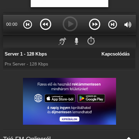
00:00
⏱️
Server 1 - 128 Kbps
Kapcsolódás
Prx Server - 128 Kbps
Trió FM Onlineról