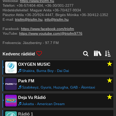
Weboldal:
https://www.triofm.hu
Telefon:
+36-57/404-404
,
+36-30/301-2277
Hirdetésfelvétel: Magyar Anita
+36-70/427-9934
Pásztor Attila
+36-20/924-4447
, Birgés Mónika
+36-30/412-1352
E-mail:
triofm@triofm.hu
,
info@triofm.hu
Facebook:
https://www.facebook.com/triofm
YouTube:
https://www.youtube.com/@triofm9776
Frekvencia:
Jászberény
-
97.7
FM
Kedvenc rádióid
★
OXYGEN MUSIC
Shakira, Burna Boy - Dai Dai
★
Park FM
Szabikeyz, Gyuris, Huzugha, GAB - Álomtaxi
★
Deja Vu Rádió
Jakatta - American Dream
Rádió 1