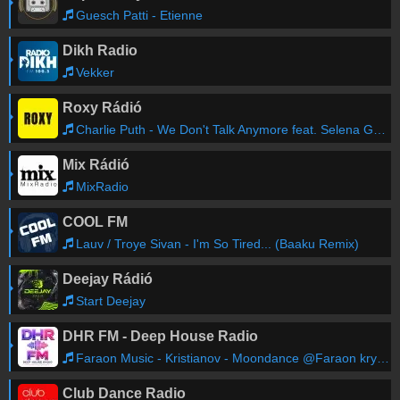
Guesch Patti - Etienne
Dikh Radio
Vekker
Roxy Rádió
Charlie Puth - We Don't Talk Anymore feat. Selena Gomez
Mix Rádió
MixRadio
COOL FM
Lauv / Troye Sivan - I'm So Tired... (Baaku Remix)
Deejay Rádió
Start Deejay
DHR FM - Deep House Radio
Faraon Music - Kristianov - Moondance @Faraon krystian
Club Dance Radio