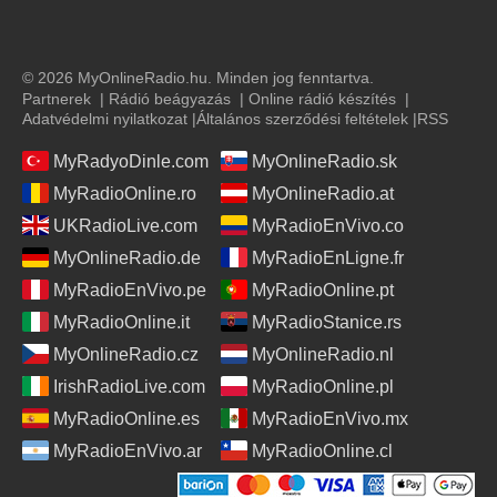
© 2026 MyOnlineRadio.hu. Minden jog fenntartva.
Partnerek
|
Rádió beágyazás
|
Online rádió készítés
|
Adatvédelmi nyilatkozat
|
Általános szerződési feltételek
|
RSS
MyRadyoDinle.com
MyOnlineRadio.sk
MyRadioOnline.ro
MyOnlineRadio.at
UKRadioLive.com
MyRadioEnVivo.co
MyOnlineRadio.de
MyRadioEnLigne.fr
MyRadioEnVivo.pe
MyRadioOnline.pt
MyRadioOnline.it
MyRadioStanice.rs
MyOnlineRadio.cz
MyOnlineRadio.nl
IrishRadioLive.com
MyRadioOnline.pl
MyRadioOnline.es
MyRadioEnVivo.mx
MyRadioEnVivo.ar
MyRadioOnline.cl