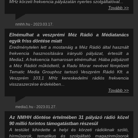
MHz körzeti frekvencia pályázatán nyertes szolgáltatóval...
Tovább >>
nmhh.hu - 2023.03.17.
Elnémulhat a veszprémi Méz Rádió a Médiatanács
egyik friss döntése miatt
Eredménytelen lett a mostanáig a Méz Rádió által használt
frekvencia hasznosítására irányuló pályázat, értesült a
Media1. A frekvencia hamarosan elnémulhat. Hiába pályázott
a Méz Rádiót működtető, a Radu Morar nevével fémjelzett
Tematic Media Grouphoz tartozó Veszprém Rádió Kft. a
Veszprém 103,1 MHz kereskedelmi rádiós frekvencia
visszaszerzése érdekében...
Tovább >>
media1.hu - 2023.01.27.
Az NMHH döntése értelmében 31 pályázó rádió közel
90 millió forintos támogatástban részesül
A testület kihirdette a helyi és körzeti rádióknak szóló,
hírműsorok, tematikus és szolgáltató magazinműsorok