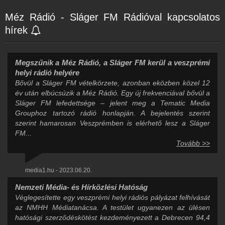
Méz Rádió - Sláger FM Rádióval kapcsolatos
hírek
Megszűnik a Méz Rádió, a Sláger FM kerül a veszprémi
helyi rádió helyére
Bővül a Sláger FM vételkörzete, azonban eközben közel 12
év után elbúcsúzik a Méz Rádió. Egy új frekvenciával bővül a
Sláger FM lefedettsége – jelent meg a Tematic Media
Grouphoz tartozó rádió honlapján. A bejelentés szerint
szerint hamarosan Veszprémben is elérhető lesz a Sláger
FM...
Tovább >>
media1.hu - 2023.06.20.
Nemzeti Média- és Hírközlési Hatóság
Véglegesítette egy veszprémi helyi rádiós pályázat felhívását
az NMHH Médiatanácsa. A testület ugyanezen az ülésen
hatósági szerződéskötést kezdeményezett a Debrecen 94,4