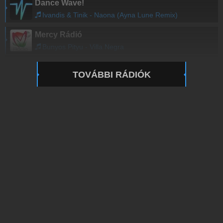
Dance Wave!
Ivandis & Tinik - Naona (Ayna Lune Remix)
Mercy Rádió
Bunyos Pityu - Villa Negra
TOVÁBBI RÁDIÓK