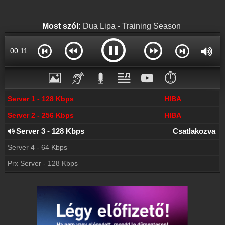
Partnerek
Rádiós partnerek
Most szól:
Dua Lipa - Training Season
Rádió beágyazás
Ágyazd be weboldaladba
00:12
Online rádió készítés
Készítés lépésről lépésre
⏱️
Server 1 - 128 Kbps
HIBA
Server 2 - 256 Kbps
HIBA
Server 3 - 128 Kbps
Csatlakozva
Server 4 - 64 Kbps
Prx Server - 128 Kbps