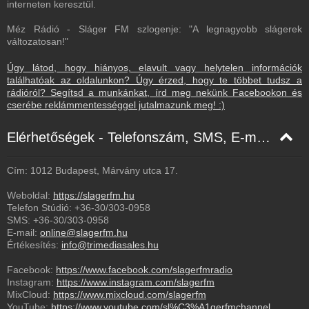
interneten keresztül.
Méz Rádió - Sláger FM szlogenje: "A legnagyobb slágerek
változatosan!"
Úgy látod, hogy hiányos, elavult vagy helytelen információk
találhatóak az oldalunkon? Úgy érzed, hogy te többet tudsz a
rádióról? Segítsd a munkánkat, írd meg nekünk Facebookon és
cserébe reklámmentességgel jutalmazunk meg! :)
Elérhetőségek - Telefonszám, SMS, E-mail, Facebook
Cím: 1012 Budapest, Márvány utca 17.
Weboldal:
https://slagerfm.hu
Telefon Stúdió:
+36-30/303-0958
SMS:
+36-30/303-0958
E-mail:
online@slagerfm.hu
Értékesítés:
info@trimediasales.hu
Facebook:
https://www.facebook.com/slagerfmradio
Instagram:
https://www.instagram.com/slagerfm
MixCloud:
https://www.mixcloud.com/slagerfm
YouTube:
https://www.youtube.com/sl%C3%A1gerfmchannel