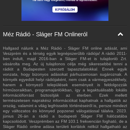
Méz Rádió - Sláger FM Onlineról
Hallgasd nálunk a Méz Rádió - Sláger FM online adását, ami
Veszprém és a térség egyik legnépszerűbb rádiója! A rádió 2011-
ben indult, majd 2016-ban a Sláger FM-et is tulajdonló Zrt.
vásárolta meg. Az új tulajdonos célja még sikeresebbé tenni a
rádiót a Budapesten szerzett tapasztalatokkal. Ennek egyik
vonzata, hogy bizonyos adásokat párhuzamosan sugároznak. A
környék egyedüli helyi rádiójaként, nem csak a vármegyeszékhely,
hanem a környező települések eseményeit is feldolgozzák
hírműsoraikban, programajánlóikban, így a legaktuálisabb lokális
információforrást biztosítják az éterben. Ezek mellett
természetesen naprakész információkat kaphatnak a hallgatók az
ország, valamint a világ legfrissebb történéseiről is, persze mindezt
egy változatos és könnyed popzenei válogatással tálalva. 2023.
június 26-án a rádió a budapesti Sláger FM hálózatába
kapcsolódott. Veszprémben az FM 103.1 frekvencián fogható, de a
Sláger Rádió online adása területi korlátok nélkül hallgatható az