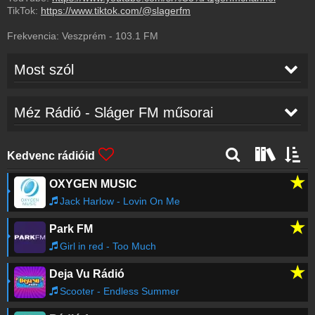
TikTok:
https://www.tiktok.com/@slagerfm
Frekvencia:
Veszprém
-
103.1
FM
Most szól
Dua Lipa
-
Training Season
11:18
Méz Rádió - Sláger FM műsorai
George Michael
-
Freedom '90
11:11
Kedvenc rádióid
★
OXYGEN MUSIC
Ava Max
-
Who's Laughing Now
11:08
Jack Harlow - Lovin On Me
★
Park FM
Alex Warren
-
FEVER DREAM
11:06
Girl in red - Too Much
★
Deja Vu Rádió
SLÁGER FM
-
HÍREK
11:00
Scooter - Endless Summer