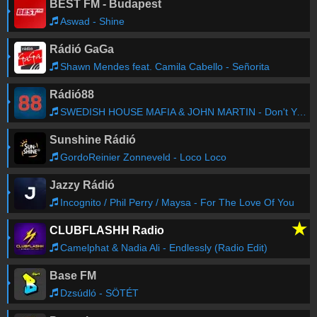
BEST FM - Budapest
Aswad - Shine
Rádió GaGa
Shawn Mendes feat. Camila Cabello - Señorita
Rádió88
SWEDISH HOUSE MAFIA & JOHN MARTIN - Don't You Worry Child
Sunshine Rádió
GordoReinier Zonneveld - Loco Loco
Jazzy Rádió
Incognito / Phil Perry / Maysa - For The Love Of You
★
CLUBFLASHH Radio
Camelphat & Nadia Ali - Endlessly (Radio Edit)
Base FM
Dzsúdló - SÖTÉT