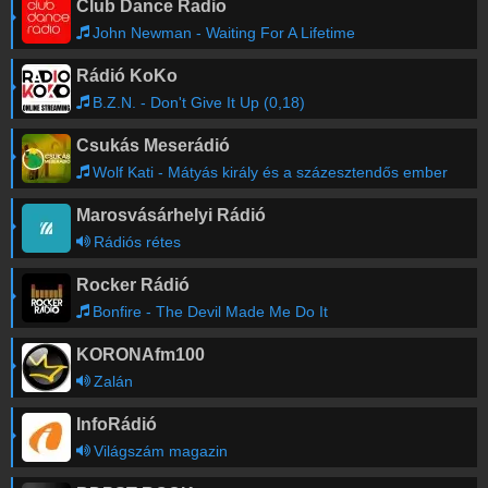
Club Dance Radio
John Newman - Waiting For A Lifetime
Rádió KoKo
B.Z.N. - Don't Give It Up (0,18)
Csukás Meserádió
Wolf Kati - Mátyás király és a százesztendős ember
Marosvásárhelyi Rádió
Rádiós rétes
Rocker Rádió
Bonfire - The Devil Made Me Do It
KORONAfm100
Zalán
InfoRádió
Világszám magazin