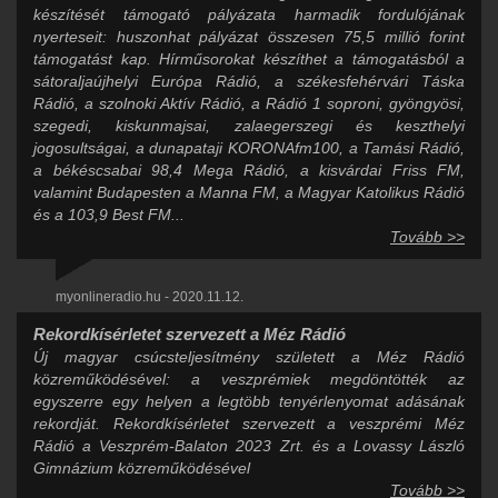
készítését támogató pályázata harmadik fordulójának
nyerteseit: huszonhat pályázat összesen 75,5 millió forint
támogatást kap. Hírműsorokat készíthet a támogatásból a
sátoraljaújhelyi Európa Rádió, a székesfehérvári Táska
Rádió, a szolnoki Aktív Rádió, a Rádió 1 soproni, gyöngyösi,
szegedi, kiskunmajsai, zalaegerszegi és keszthelyi
jogosultságai, a dunapataji KORONAfm100, a Tamási Rádió,
a békéscsabai 98,4 Mega Rádió, a kisvárdai Friss FM,
valamint Budapesten a Manna FM, a Magyar Katolikus Rádió
és a 103,9 Best FM...
Tovább >>
myonlineradio.hu - 2020.11.12.
Rekordkísérletet szervezett a Méz Rádió
Új magyar csúcsteljesítmény született a Méz Rádió
közreműködésével: a veszprémiek megdöntötték az
egyszerre egy helyen a legtöbb tenyérlenyomat adásának
rekordját. Rekordkísérletet szervezett a veszprémi Méz
Rádió a Veszprém-Balaton 2023 Zrt. és a Lovassy László
Gimnázium közreműködésével
Tovább >>