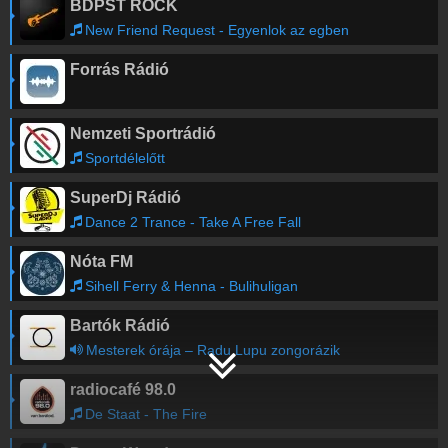
BDPST ROCK
New Friend Request - Egyenlok az egben
Forrás Rádió
Nemzeti Sportrádió
Sportdélelőtt
SuperDj Rádió
Dance 2 Trance - Take A Free Fall
Nóta FM
Sihell Ferry & Henna - Bulihuligan
Bartók Rádió
Mesterek órája – Radu Lupu zongorázik
radiocafé 98.0
De Staat - The Fire