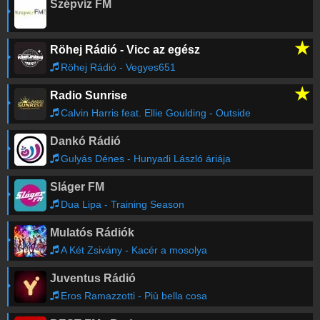
Szépvíz FM
★
Röhej Rádió - Vicc az egész
Röhej Rádió - Vegyes651
★
Radio Sunrise
Calvin Harris feat. Ellie Goulding - Outside
Dankó Rádió
Gulyás Dénes - Hunyadi László áriája
Sláger FM
Dua Lipa - Training Season
Mulatós Rádiók
A Két Zsivány - Kacér a mosolya
Juventus Rádió
Eros Ramazzotti - Più bella cosa