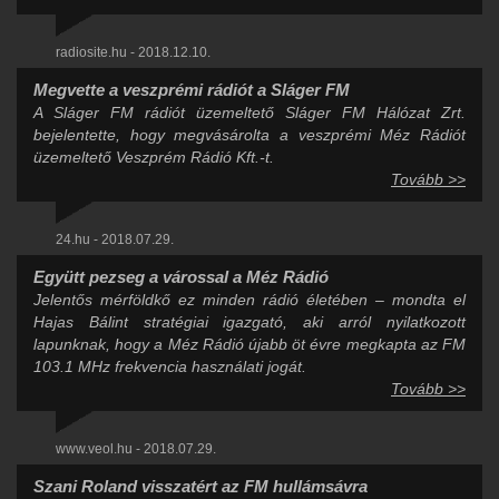
radiosite.hu - 2018.12.10.
Megvette a veszprémi rádiót a Sláger FM
A Sláger FM rádiót üzemeltető Sláger FM Hálózat Zrt.
bejelentette, hogy megvásárolta a veszprémi Méz Rádiót
üzemeltető Veszprém Rádió Kft.-t.
Tovább >>
24.hu - 2018.07.29.
Együtt pezseg a várossal a Méz Rádió
Jelentős mérföldkő ez minden rádió életében – mondta el
Hajas Bálint stratégiai igazgató, aki arról nyilatkozott
lapunknak, hogy a Méz Rádió újabb öt évre megkapta az FM
103.1 MHz frekvencia használati jogát.
Tovább >>
www.veol.hu - 2018.07.29.
Szani Roland visszatért az FM hullámsávra