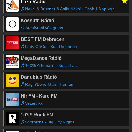
★
Laza Rádió
Naksi & Brunner & Attila Naksi - Csak 1 Nap Van
Kossuth Rádió
Archívumi válogatás
BEST FM Debrecen
Lady GaGa - Bad Romance
MegaDance Rádió
100% Adrenalin - Koltai Laci
Danubius Rádió
Rag'n'Bone Man - Human
Hír FM - Karc FM
Vezércikk
103.9 Rock FM
Scorpions - Big City Nights