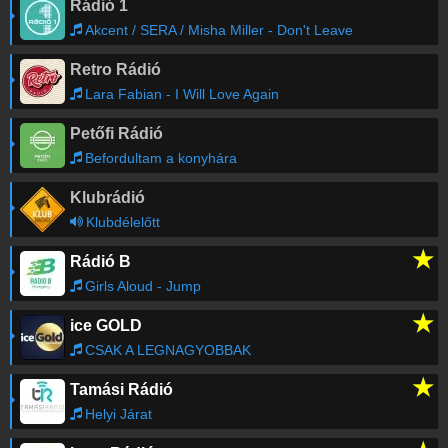
Rádió 1
Paul Russell
-
Lil Boo Thang
10:58
Akcent / SERA / Misha Miller - Don't Leave
Retro Rádió
Régebbi számok lekérése
Lara Fabian - I Will Love Again
Petőfi Rádió
Befordultam a konyhára
Klubrádió
Klubdélelőtt
★
Rádió B
Girls Aloud - Jump
★
ice GOLD
CSAK A LEGNAGYOBBAK
★
Tamási Rádió
Helyi Járat