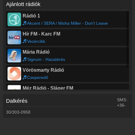
Ajánlott rádiók
Rádió 1
Akcent / SERA / Misha Miller - Don't Leave
Hír FM - Karc FM
Vezércikk
Mária Rádió
Signum - Hazatérés
Vörösmarty Rádió
Cseperedő
Méz Rádió - Sláger FM
Dua Lipa - Training Season
SMS:
Dalkérés
+36-
Balázsék
30/303-0958
Akcent / SERA / Misha Miller - Don't Leave