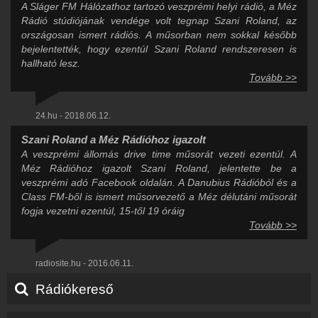
A Sláger FM Hálózathoz tartozó veszprémi helyi rádió, a Méz
Rádió stúdiójának vendége volt tegnap Szani Roland, az
országosan ismert rádiós. A műsorban nem sokkal később
bejelentették, hogy ezentúl Szani Roland rendszeresen is
hallható lesz.
Tovább >>
24.hu - 2018.06.12.
Szani Roland a Méz Rádióhoz igazolt
A veszprémi állomás drive time műsorát vezeti ezentúl. A
Méz Rádióhoz igazolt Szani Roland, jelentette be a
veszprémi adó Facebook oldalán. A Danubius Rádióból és a
Class FM-ből is ismert műsorvezető a Méz délutáni műsorát
fogja vezetni ezentúl, 15-től 19 óráig
Tovább >>
radiosite.hu - 2016.06.11.
Rádiókereső