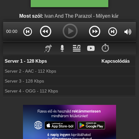
Webkamera
Petőfi Rádió webkamera, élőkép
Most szól:
Ivan And The Parazol - Milyen kár
Hírek
Petőfi Rádió kapcsolatos hírek
00:00
Partnerek
Rádiós partnerek
⏱️
Rádió beágyazás
Ágyazd be weboldaladba
Server 1 - 128 Kbps
Kapcsolódás
Server 2 - AAC - 112 Kbps
Online rádió készítés
Készítés lépésről lépésre
Server 3 - 128 Kbps
Server 4 - OGG - 112 Kbps