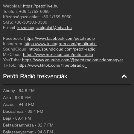
Weboldal:
https://petofilive.hu
Telefon:
+36-1/759-6060
Közönségszolgálat:
+36-1/759-5050
SMS:
+36-30/303-0380
E-mail:
kozonsegszolgalat@mtva.hu
Facebook:
https://www.facebook.com/petofiradio
Instagram:
https://www.instagram.com/petofiradio
SoundCloud:
https://soundcloud.com/petofi-radio
MixCloud:
https://www.mixcloud.com/petofiradio
YouTube:
https://www.youtube.com/@petofiradiomindenmagyar
TikTok:
https://www.tiktok.com/@petofiradio_
Petőfi Rádió frekvenciák
Abony
-
94.8
FM
Ajka
-
93.9
FM
Aszód
-
94.8
FM
Bácsalmás
-
89.4
FM
Baja
-
89.4
FM
Baktalórántháza
-
92.7
FM
Balassagyarmat
-
94.8
FM