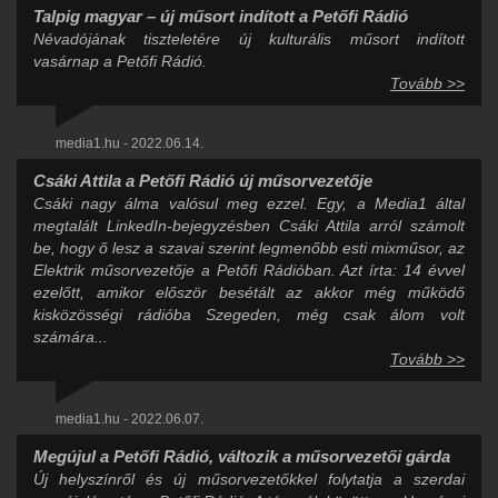
Talpig magyar – új műsort indított a Petőfi Rádió
Névadójának tiszteletére új kulturális műsort indított
vasárnap a Petőfi Rádió.
Tovább >>
media1.hu - 2022.06.14.
Csáki Attila a Petőfi Rádió új műsorvezetője
Csáki nagy álma valósul meg ezzel. Egy, a Media1 által
megtalált LinkedIn-bejegyzésben Csáki Attila arról számolt
be, hogy ő lesz a szavai szerint legmenőbb esti mixműsor, az
Elektrik műsorvezetője a Petőfi Rádióban. Azt írta: 14 évvel
ezelőtt, amikor először besétált az akkor még működő
kisközösségi rádióba Szegeden, még csak álom volt
számára...
Tovább >>
media1.hu - 2022.06.07.
Megújul a Petőfi Rádió, változik a műsorvezetői gárda
Új helyszínről és új műsorvezetőkkel folytatja a szerdai