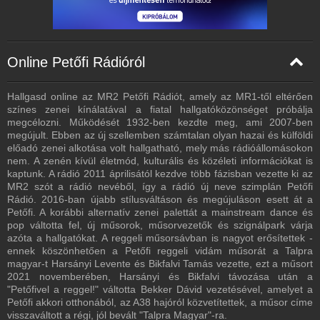
Online Petőfi Rádióról
Hallgasd online az MR2 Petőfi Rádiót, amely az MR1-től eltérően
színes zenei kínálatával a fiatal hallgatóközönséget próbálja
megcélozni. Működését 1932-ben kezdte meg, ami 2007-ben
megújult. Ebben az új szellemben számtalan olyan hazai és külföldi
előadó zenei alkotása volt hallgatható, mely más rádióállomásokon
nem. A zenén kívül életmód, kulturális és közéleti információkat is
kaptunk. A rádió 2011 áprilisától kezdve több fázisban vezette ki az
MR2 szót a rádió nevéből, így a rádió új neve szimplán Petőfi
Rádió. 2016-ban újabb stílusváltáson és megújuláson esett át a
Petőfi. A korábbi alternatív zenei palettát a mainstream dance és
pop váltotta fel, új műsorok, műsorvezetők és szignálpark várja
azóta a hallgatókat. A reggeli műsorsávban is nagyot erősítettek -
ennek köszönhetően a Petőfi reggeli vidám műsorát a Talpra
magyar-t Harsányi Levente és Bikfalvi Tamás vezette, ezt a műsort
2021 novemberében, Harsányi és Bikfalvi távozása után a
"Petőfivel a reggel!" váltotta Bekker Dávid vezetésével, amelyet a
Petőfi akkori otthonából, az A38 hajóról közvetítettek, a műsor címe
visszaváltott a régi, jól bevált "Talpra Magyar"-ra.