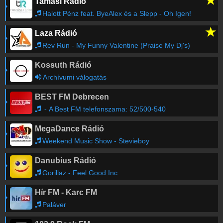
★
Tamási Rádió
Enying
-
93.9
FM
Halott Pénz feat. ByeAlex és a Slepp - Oh Igen!
Érd
-
94.8
FM
★
Laza Rádió
Petőfi Rádió Frekvenciatérkép
Rev Run - My Funny Valentine (Praise My Dj's)
Kossuth Rádió
Archívumi válogatás
BEST FM Debrecen
- A Best FM telefonszama: 52/500-540
MegaDance Rádió
Weekend Music Show - Stevieboy
Danubius Rádió
Gorillaz - Feel Good Inc
Hír FM - Karc FM
Paláver