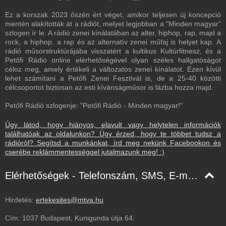
Ez a korszak 2023 őszén ért véget, amikor teljesen új koncepció
mentén alakították át a rádiót, melyet legjobban a "Minden magyar"
szlogen ír le. A rádió zenei kínálatában az alter, hiphop, rap, majd a
rock, a hiphop, a rap és az alternatív zenei műfaj is helyet kap. A
rádió műsorstruktúrájába visszatért a kultikus Kultúrfitnesz, és a
Petőfi Rádió online elérhetőségével olyan széles hallgatóságot
céloz meg, amely értékeli a változatos zenei kínálatot. Ezen kívül
lehet számítani a Petőfi Zenei Fesztivál is, de a 25-40 közötti
célcsoportot biztosan az esti kívánságműsor is lázba hozza majd.
Petőfi Rádió szlogenje: "Petőfi Rádió - Minden magyar!"
Úgy látod, hogy hiányos, elavult vagy helytelen információk
találhatóak az oldalunkon? Úgy érzed, hogy te többet tudsz a
rádióról? Segítsd a munkánkat, írd meg nekünk Facebookon és
cserébe reklámmentességgel jutalmazunk meg! :)
Elérhetőségek - Telefonszám, SMS, E-mail, Facebook
Hirdetés:
ertekesites@mtva.hu
Cím: 1037 Budapest, Kunigunda útja 64.