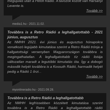
megújulás után a Petőfi Rádió. A távozók között van Harsányi
Levente is.
Tovább >>
media1.hu - 2021.11.02.
Továbbra is a Retro Rádió a leghallgatottabb - 2021
június, augusztus
Az NMHH 2021. évi június és augusztus hónapokra
vonatkozó legújabb kimutatása szerint a Retro Rádió trónja a
hallgatottsági versenyben Magyarországon továbbra is
megingathatatlan. A leghallgatottabb tíz rádió listája
változatlan maradt a legutóbbi kimutatás óta. Így a dobogó
második helyét továbbra is a Kossuth Rádió, harmadik helyét
pedig a Rádió 1 őrzi...
Tovább >>
myonlineradio.hu - 2021.09.28.
Továbbra is a Retro Rádió a leghallgatottabb
Az NMHH legfrissebben közzétett kimutatása szerint
továbbra is a Retro Rádió a leghallgatottabb rádió