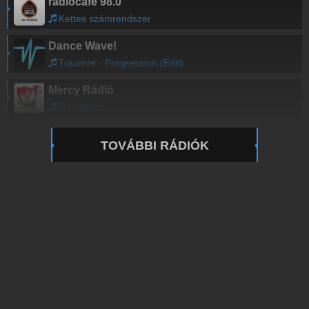
radiocafé 98.0
Kettes számrendszer
Dance Wave!
Traumer - Progression (Edit)
Mercy Rádió
DJ. Mercy
TOVÁBBI RÁDIÓK