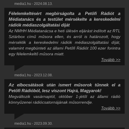
media1.hu - 2024.08.13.
Félelemkeltésért megbírságolta a Petőfi Rádiót a
Médiatanács és a testület mérsékelte a kereskedelmi
rádiók médiaszolgáltatási díját
Az NMHH Médiatanácsa e heti ülésén eljárást indított az RTL
Sztárbox című műsora ellen, és arról is határozott, hogy
mérséklik a kereskedelmi rádiók médiaszolgáltatási díját,
valamint megbünteti az állami Petőfi Rádiót 100 ezer forintra
egy félelemkeltő műsora miatt.
Tovább >>
media1.hu - 2023.12.08.
Az elbocsátások után ismert műsorok tűnnek el a
Petőfi Rádióból, lesz viszont Hajrá, Magyarok!
Megváltozik vasárnaptól, október 1-jétől az állami rádió
könnyűzenei rádiócsatornájának műsorrendje.
Tovább >>
media1.hu - 2023.09.30.