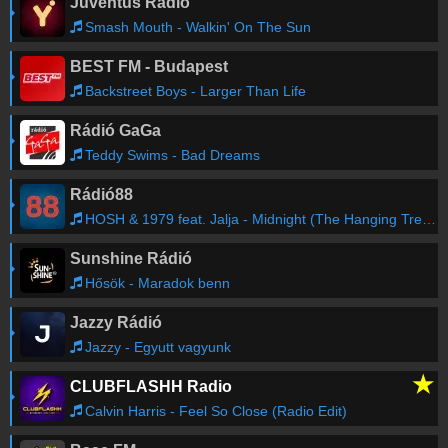
Juventus Rádió
Smash Mouth - Walkin' On The Sun
BEST FM - Budapest
Backstreet Boys - Larger Than Life
Rádió GaGa
Teddy Swims - Bad Dreams
Rádió88
HOSH & 1979 feat. Jalja - Midnight (The Hanging Tree) (MK Remix)
Sunshine Rádió
Hősök - Maradok benn
Jazzy Rádió
Jazzy - Egyutt vagyunk
★
CLUBFLASHH Radio
Calvin Harris - Feel So Close (Radio Edit)