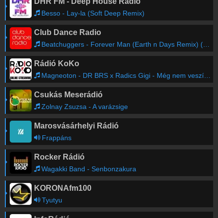
DHR FM - Deep House Radio
Besso - Lay-la (Soft Deep Remix)
Club Dance Radio
Beatchuggers - Forever Man (Earth n Days Remix) (Radio Edit)
Rádió KoKo
Magneoton - DR BRS x Radics Gigi - Még nem veszíthetek (Jimmy másképp)
Csukás Meserádió
Zolnay Zsuzsa - A varázsige
Marosvásárhelyi Rádió
Frappáns
Rocker Rádió
Wagakki Band - Senbonzakura
KORONAfm100
Tyutyu