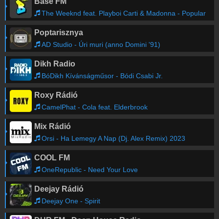
Base FM
The Weeknd feat. Playboi Carti & Madonna - Popular
Poptarisznya
AD Studio - Úri muri (anno Domini '91)
Dikh Radio
BóDikh Kívánságműsor - Bódi Csabi Jr.
Roxy Rádió
CamelPhat - Cola feat. Elderbrook
Mix Rádió
Orsi - Ha Lemegy A Nap (Dj. Alex Remix) 2023
COOL FM
OneRepublic - Need Your Love
Deejay Rádió
Deejay One - Spirit