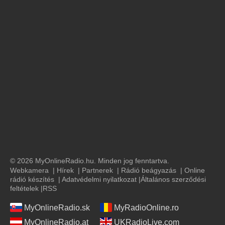
© 2026 MyOnlineRadio.hu. Minden jog fenntartva.
Webkamera
|
Hírek
|
Partnerek
|
Rádió beágyazás
|
Online
rádió készítés
|
Adatvédelmi nyilatkozat
|
Általános szerződési
feltételek
|
RSS
MyOnlineRadio.sk
MyRadioOnline.ro
MyOnlineRadio.at
UKRadioLive.com