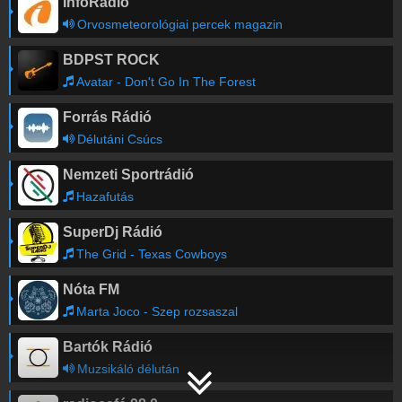
InfoRádió
Orvosmeteorológiai percek magazin
BDPST ROCK
Avatar - Don't Go In The Forest
Forrás Rádió
Délutáni Csúcs
Nemzeti Sportrádió
Hazafutás
SuperDj Rádió
The Grid - Texas Cowboys
Nóta FM
Marta Joco - Szep rozsaszal
Bartók Rádió
Muzsikáló délután