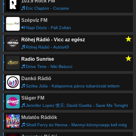
103.9 Rock FM
Eric Clapton - Cocaine
Szépvíz FM
Napi Dózis - Páll Zoltán
★
Röhej Rádió - Vicc az egész
Röhej Rádió - Autós49
★
Radio Sunrise
Drive Time - Niki Belucci
Dankó Rádió
Szóka Júlia - Kalapomra páros tubarózsát tettem
Sláger FM
Jennifer Lopez 愦灭; David Guetta - Save Me Tonight
Mulatós Rádiók
Sihell Ferry és Henna - Mennyi könnycsepp kell még