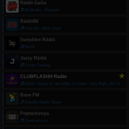
Rádió GaGa
Wellhello - Rakpart
Rádió88
Club 88 - Bűte Zsolt
Sunshine Rádió
MixXL
Jazzy Rádió
Funky Feeling
★
CLUBFLASHH Radio
Dimitri Vegas & Like Mike Vs Diplo - Hey Baby (M.I.K.E. Push Radio Remix)
Base FM
Supafly Radio Show
Poptarisznya
Zeneverzum