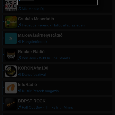
Rádió KoKo
Mix Mobile Dj
Csukás Meserádió
Hegedűs Ferenc - Hullócsillag az égen
Marosvásárhelyi Rádió
Hangtörténetek
Rocker Rádió
Bon Jovi - Wild In The Streets
KORONAfm100
Dancefesztivál
InfoRádió
Kultúr Percek magazin
BDPST ROCK
Fall Out Boy - Thnks fr th Mmrs