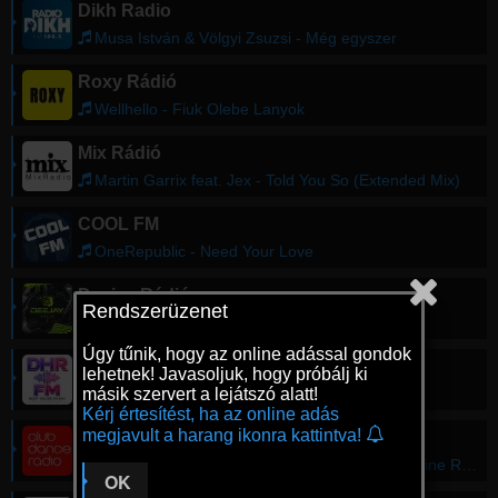
Dikh Radio
Musa István & Völgyi Zsuzsi - Még egyszer
Roxy Rádió
Wellhello - Fiuk Olebe Lanyok
Mix Rádió
Martin Garrix feat. Jex - Told You So (Extended Mix)
COOL FM
OneRepublic - Need Your Love
Deejay Rádió
Rendszerüzenet
Deejay Weekend - Dreamer
Úgy tűnik, hogy az online adással gondok
DHR FM - Deep House Radio
lehetnek! Javasoljuk, hogy próbálj ki
másik szervert a lejátszó alatt!
FUTURA - Davvi - Out of Love [EYRA Music]
Kérj értesítést, ha az online adás
megjavult a harang ikonra kattintva!
Club Dance Radio
Janelle Mone - Make Me Feel (EDX Dubai Skyline Remix)
OK