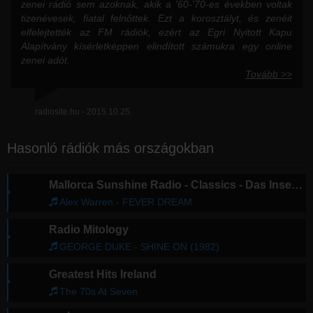
zenei rádió sem azoknak, akik a '60-'70-es években voltak
tizenévesek, fiatal felnőttek. Ezt a korosztályt, és zenéit
elfelejtették az FM rádiók, ezért az Egri Nyitott Kapu
Alapítvány kísérletképpen elindított számukra egy online
zenei adót.
Tovább >>
radiosite.hu - 2015.10.25.
Hasonló rádiók más országokban
Mallorca Sunshine Radio - Classics - Das Inselradio Mallorca
Alex Warren - FEVER DREAM
Radio Mitology
GEORGE DUKE - SHINE ON (1982)
Greatest Hits Ireland
The 70s At Seven