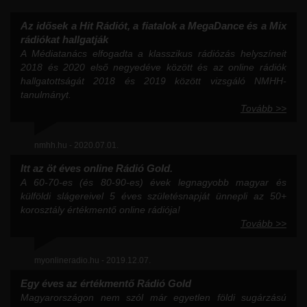
Az idősek a Hit Rádiót, a fiatalok a MegaDance és a Mix
rádiókat hallgatják
A Médiatanács elfogadta a klasszikus rádiózás helyszíneit
2018 és 2020 első negyedéve között és az online rádiók
hallgatottságát 2018 és 2019 között vizsgáló NMHH-
tanulmányt.
Tovább >>
nmhh.hu - 2020.07.01.
Itt az öt éves online Rádió Gold.
A 60-70-es (és 80-90-es) évek legnagyobb magyar és
külföldi slágereivel 5 éves születésnapját ünnepli az 50+
korosztály értékmentő online rádiója!
Tovább >>
myonlineradio.hu - 2019.12.07.
Egy éves az értékmentő Rádió Gold
Magyarországon nem szól már egyetlen földi sugárzású