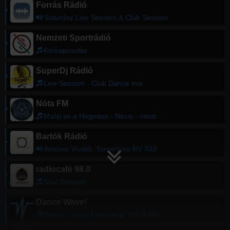
Forrás Rádió
Saturday Live Session & Club Session
Nemzeti Sportrádió
Körkapcsolás
SuperDj Rádió
Live Session - Club Dance mix
Nóta FM
Matyi es a Hegedus - Necsi - necsi
Bartók Rádió
Antonio Vivaldi: Tamerlano RV 703
radiocafé 98.0
Soul Session
Dance Wave!
Wassu - From Here (feat. MÃ˜Ã˜NE)