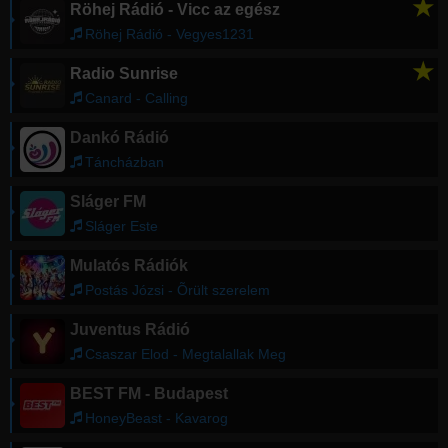
★
Röhej Rádió - Vicc az egész
Röhej Rádió - Vegyes1231
★
Radio Sunrise
Canard - Calling
Dankó Rádió
Táncházban
Sláger FM
Sláger Este
Mulatós Rádiók
Postás Józsi - Õrült szerelem
Juventus Rádió
Csaszar Elod - Megtalallak Meg
BEST FM - Budapest
HoneyBeast - Kavarog