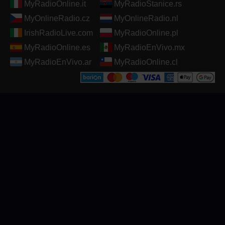
MyRadioOnline.it
MyRadioStanice.rs
MyOnlineRadio.cz
MyOnlineRadio.nl
IrishRadioLive.com
MyRadioOnline.pl
MyRadioOnline.es
MyRadioEnVivo.mx
MyRadioEnVivo.ar
MyRadioOnline.cl