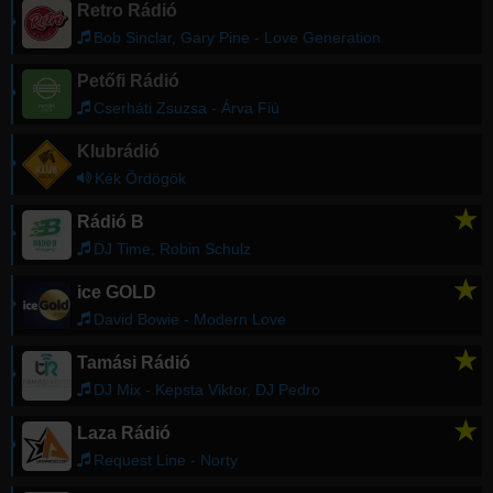
Retro Rádió
Bob Sinclar, Gary Pine - Love Generation
Petőfi Rádió
Cserháti Zsuzsa - Árva Fiú
Klubrádió
Kék Ördögök
★
Rádió B
DJ Time, Robin Schulz
★
ice GOLD
David Bowie - Modern Love
★
Tamási Rádió
DJ Mix - Kepsta Viktor, DJ Pedro
★
Laza Rádió
Request Line - Norty