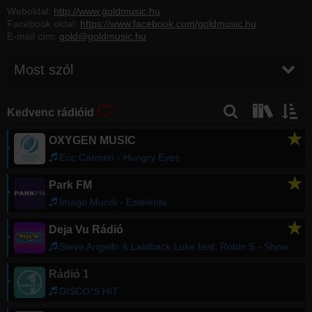
Weboldal:
http://www.goldmusic.hu
Facebook oldal:
https://www.facebook.com/goldmusic.hu
E-mail cím:
gold@goldmusic.hu
Most szól
Régebbi számok lekérése
Kedvenc rádióid
★
OXYGEN MUSIC
Eric Carmen - Hungry Eyes
★
Park FM
Imago Mundi - Estelente
★
Deja Vu Rádió
Steve Angello & Laidback Luke feat. Robin S - Show Me Love
Rádió 1
DISCO*S HIT