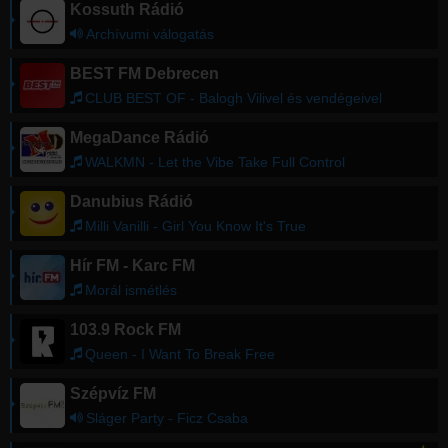
Kossuth Rádió
Archívumi válogatás
BEST FM Debrecen
CLUB BEST OF - Balogh Vilivel és vendégeivel
MegaDance Rádió
WALKMN - Let the Vibe Take Full Control
Danubius Rádió
Milli Vanilli - Girl You Know It's True
Hír FM - Karc FM
Morál ismétlés
103.9 Rock FM
Queen - I Want To Break Free
Szépvíz FM
Sláger Party - Ficz Csaba