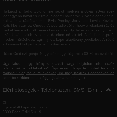
Hallgasd a Rádió Gold online rádiót, melyen a 60-as 70-es évek
legnagyobb hazai és külföldi slágerei hallhatók! Olyan előadók dalai
hallhatók a rádióban mint Elvis Presley, Jerry Lee Lewis, Kovács
Kati, Illés vagy az Omega. A webrádió célja, hogy a jelenlegi rádiós
berkekben mellőzött zenei időszakot karolja fel és azoknak nyújtson
szórakozást, akik ezeken a dalokon nőttek fel. A rádió non-profit
módon működik az Egri nyitott kapu alapítvány jóvoltából. A rádió
adományokból próbálja fenntartani magát.
Rádió Gold szlogenje: Nagy idők nagy slágerei a 60-70-es évekből.
Úgy látod, hogy hiányos, elavult vagy helytelen információk
találhatóak az oldalunkon? Úgy érzed, hogy te többet tudsz a
rádióról? Segítsd a munkánkat, írd meg nekünk Facebookon és
cserébe reklámmentességgel jutalmazunk meg! :)
Elérhetőségek - Telefonszám, SMS, E-mail, Facebook
Cím:
Egri nyitott kapu alapítvány
3300 Eger, Csiki S.u.19