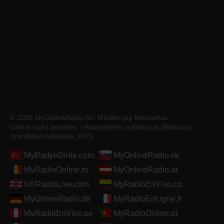
© 2026 MyOnlineRadio.hu. Minden jog fenntartva.
Online rádió készítés
|
Adatvédelmi nyilatkozat
|
Általános
szerződési feltételek
|
RSS
MyRadyoDinle.com
MyOnlineRadio.sk
MyRadioOnline.ro
MyOnlineRadio.at
UKRadioLive.com
MyRadioEnVivo.co
MyOnlineRadio.de
MyRadioEnLigne.fr
MyRadioEnVivo.pe
MyRadioOnline.pt