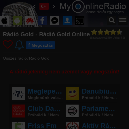
Főoldal
Rádió Gold - Rádió Gold Online
myonlineradio.hu
(Szavazatok:
1580
, Átlag:
4.6
)
Megosztás
Bejelentkezés
Hozz létre saját fiókot!
Összes rádió
Rádió Gold
Kapcsolat
Írj nekünk!
A rádió jelenleg nem üzemel vagy megszűnt!
Most szól
Tudd meg mi szólt eddig
Hírek
Rádió Gold kapcsolatos hírek
Partnerek
Rádiós partnerek
Rádió beágyazás
Ágyazd be weboldaladba