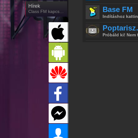
Hírek
Class FM kapcsolatos hírek