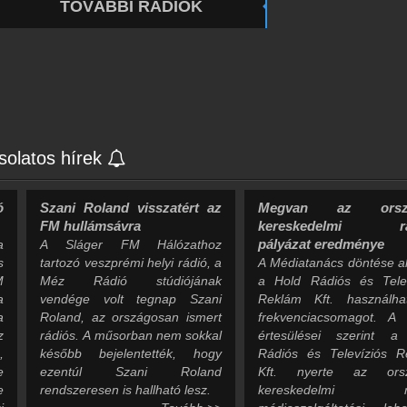
TOVÁBBI RÁDIÓK
solatos hírek
ó
Szani Roland visszatért az
Megvan az orsz
FM hullámsávra
kereskedelmi rá
pályázat eredménye
a
A Sláger FM Hálózathoz
s
tartozó veszprémi helyi rádió, a
A Médiatanács döntése a
M
Méz Rádió stúdiójának
a Hold Rádiós és Telev
a
vendége volt tegnap Szani
Reklám Kft. használha
a
Roland, az országosan ismert
frekvenciacsomagot. A 
z
rádiós. A műsorban nem sokkal
értesülései szerint a
,
később bejelentették, hogy
Rádiós és Televíziós R
e
ezentúl Szani Roland
Kft. nyerte az ors
e
rendszeresen is hallható lesz.
kereskedelmi rá