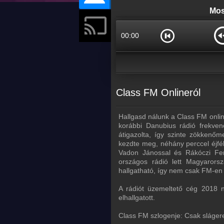
Mos
00:00
Class FM Onlineról
Hallgasd nálunk a Class FM onli
korábbi Danubius rádió frekve
átigazolta, így szinte zökkenő
kezdte meg, néhány perccel éjf
Vadon Jánossal és Rákóczi Fe
országos rádió lett Magyarors
hallgatható, így nem csak FM-en 
A rádiót üzemeltető cég 2018 n
elhallgatott.
Class FM szlogenje: Csak slágere