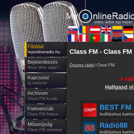
Főoldal
Class FM - Class FM
myonlineradio.hu
Bejelentkezés
Összes rádió
Class FM
Hozz létre saját fiókot!
Kapcsolat
A rád
Írj nekünk!
Hallgasd vi
Archívum
Class FM korábbi adásai
Frekvenciák
Class FM frekvencia
Műsorújság
Class FM műsorai