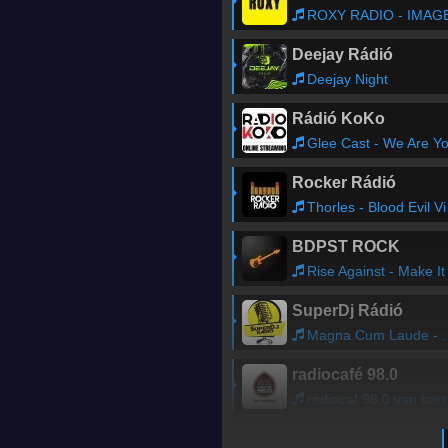
ROXY RADIO - IMAG
Deejay Rádió
Deejay Night
Rádió KoKo
Glee Cast - We Are Young (Glee Cast Version
Rocker Rádió
Thorles - Blood Evil Vikings
BDPST ROCK
Rise Against - Make It Stop (September's Children
SuperDj Rádió
Magna Cum Laude - Sznezd jra
radiocafé 98.0
radiocaf 98.0 van bartod - HIREK