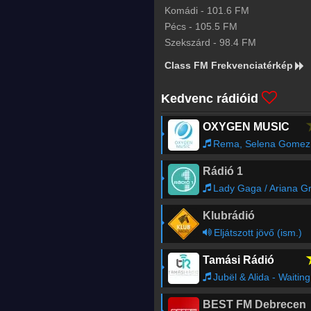
Komádi
-
101.6
FM
Pécs
-
105.5
FM
Szekszárd
-
98.4
FM
Class FM Frekvenciatérkép
Kedvenc rádióid
OXYGEN MUSIC
Rema, Selena Gomez - Calm Down
Rádió 1
Lady Gaga / Ariana Grande - Rain On M
Klubrádió
Eljátszott jövő (ism.)
Tamási Rádió
Jubël & Alida - Waiting For A Star To Fall
BEST FM Debrecen