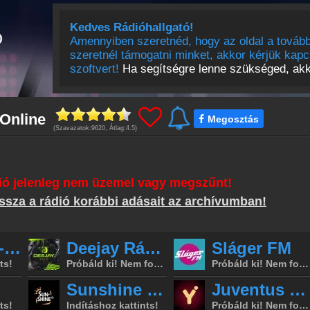
Kedves Rádióhallgató!
Amennyiben szeretnéd, hogy az oldal a tovább
szeretnél támogatni minket, akkor kérjük kapc
szoftvert!
Ha segítségre lenne szükséged, akko
 Online
Megosztás
(Szavazatok:
9620
, Átlag:
4.5
)
ió jelenleg nem üzemel vagy megszűnt!
ssza a rádió korábbi adásait az archívumban!