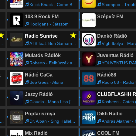
Knick Knack - Come Back
Shampoo - Troub
103.9 Rock FM
Szépvíz FM
Hooligans - Játszom
★
★
Radio Sunrise
Dankó Rádió
2
ATB feat. Ben Samama - Like That
Vígh Ibolya - Marosmenti feny
Mulatós Rádiók
Juventus Rádió
Roberto - Eelhúzzák a nótámat
YOUVENTUS RADIO - Z
t
Rádió GaGa
Rádió88
Bee Gees - Alone
Rádió 88 - Rádió
Jazzy Rádió
Claudia - Mona Lisa [Acoustic Version]
Kosheen - Catch (Ferry Corst
Poptarisznya
Dikh Radio
Dr. Alban - Sing Hallelujah!
András Alaitner - Mediter
Mix Rádió
COOL FM