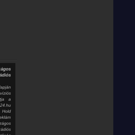
ágos
diós
lapján
íziós
tja a
24.hu
 Hold
eklám
zágos
diós