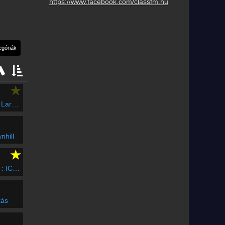
https://www.facebook.com/classfm.hu
★
n Life
nhill
★
D.PRO
tás