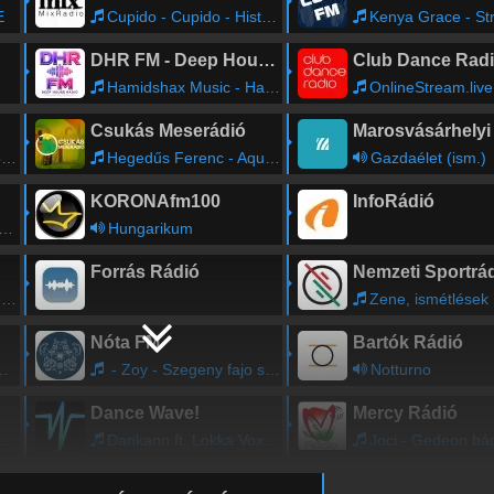
E
Cupido - Cupido - Historias De Amor (Smokin' Progressive Mix)
Kenya Grace - Stra
DHR FM - Deep House Radio
Club Dance Rad
Hamidshax Music - Hamidshax - Crying Girl (Original Mix)
OnlineStream.live - 
Csukás Meserádió
)
Hegedűs Ferenc - Aquarium of Peace
Gazdaélet (ism.)
KORONAfm100
InfoRádió
Hungarikum
Forrás Rádió
Nemzeti Sportrá
)
Zene, ismétlések
Nóta FM
Bartók Rádió
- Zoy - Szegeny fajo szivemnek
Notturno
Dance Wave!
Mercy Rádió
Dankann ft. Lokka Vox - Supermode (Original Mix)
Joci - Gedeon bác