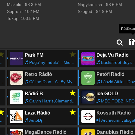
Miskolc
-
98.3
FM
Nagykanizsa
-
93.6
FM
Sopron
-
102
FM
Szeged
-
94.9
FM
Tokaj
-
103.5
FM
★
★
Park FM
Deja Vu Rádió
Poga´ny Indulo´ - Michelin csillag
Backstreet Boys - Larger Tha
Retro Rádió
Petőfi Rádió
e
Céline Dion - All By Myself
László Attila - Dow
★
Rádió B
ice GOLD
Calvin Harris,Clementine Douglas - Blessings
MÉG TÖBB INFO : ICEGOL
★
★
Laza Rádió
Kossuth Rádió
AutoDj
Archívumi váloga
MegaDance Rádió
Danubius Rádió