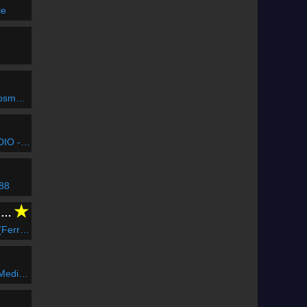
le
veserdő
P 18 X
 88
★
CLUBFLASHH Radio
en Edit)
ranean