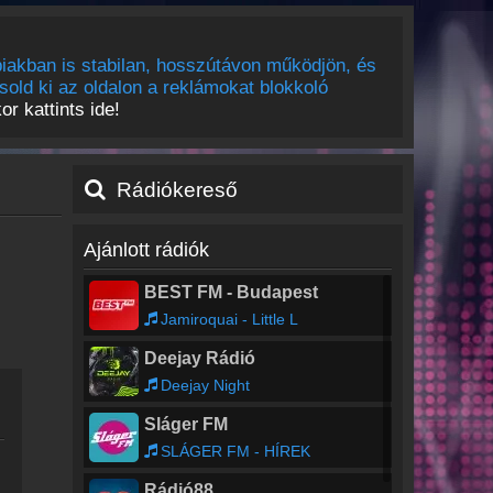
iakban is stabilan, hosszútávon működjön, és
sold ki az oldalon a reklámokat blokkoló
r kattints ide!
Rádiókereső
Ajánlott rádiók
BEST FM - Budapest
Jamiroquai - Little L
Deejay Rádió
Deejay Night
Sláger FM
SLÁGER FM - HÍREK
Rádió88