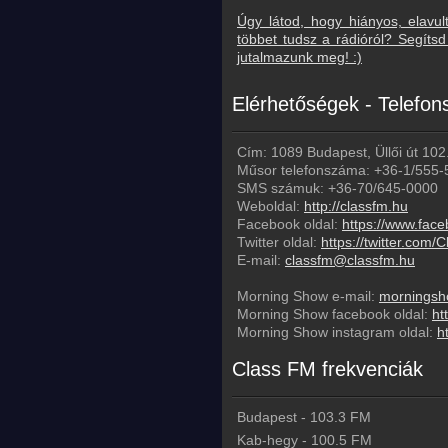
Úgy látod, hogy hiányos, elavul
többet tudsz a rádióról? Segít
jutalmazunk meg! :)
Elérhetőségek - Telefo
Cím: 1089 Budapest, Üllői út 102
Műsor telefonszáma:
+36-1/555-
SMS számuk:
+36-70/645-0000
Weboldal:
http://classfm.hu
Facebook oldal:
https://www.fac
Twitter oldal:
https://twitter.com
E-mail:
classfm@classfm.hu
Morning Show e-mail:
morningsh
Morning Show facebook oldal:
ht
Morning Show instagram oldal:
h
Class FM frekvenciák
Budapest
-
103.3
FM
Kab-hegy
-
100.5
FM