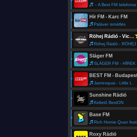
- A Best FM telefonszama: 52/500-540
Hír FM - Karc FM
Paláver ismétlés
Röhej Rádió - Vicc az egész
Röhej Rádió - RÖHEJ RÁDIÓ - ÖNÖK KÜLDTÉK3
Sláger FM
SLÁGER FM - HÍREK
BEST FM - Budapes
Jamiroquai - Little L
Sunshine Rádió
Keltető BestON
Base FM
Rich Homie Quan feat. PROBLEM - Walk Thru
Roxy Rádió