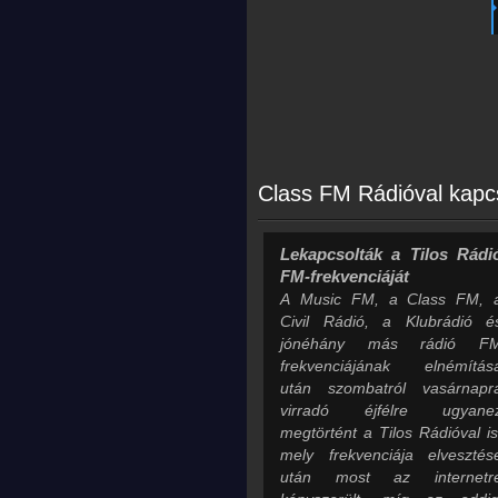
Class FM Rádióval kapc
Lekapcsolták a Tilos Rádi
FM-frekvenciáját
A Music FM, a Class FM, 
Civil Rádió, a Klubrádió é
jónéhány más rádió F
frekvenciájának elnémítás
után szombatról vasárnapr
virradó éjfélre ugyane
megtörtént a Tilos Rádióval is
mely frekvenciája elvesztés
után most az internetr