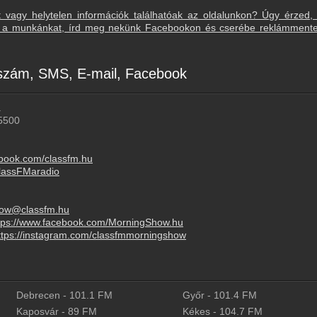
t vagy helytelen információk találhatóak az oldalunkon? Úgy érzed,
sd a munkánkat, írd meg nekünk Facebookon és cserébe reklámment
nszám, SMS, E-mail, Facebook
.
5500
ebook.com/classfm.hu
/ClassFMaradio
ow@classfm.hu
tps://www.facebook.com/MorningShow.hu
ttps://instagram.com/classfmmorningshow
Debrecen
-
101.1
FM
Győr
-
101.4
FM
Kaposvár
-
89
FM
Kékes
-
104.7
FM