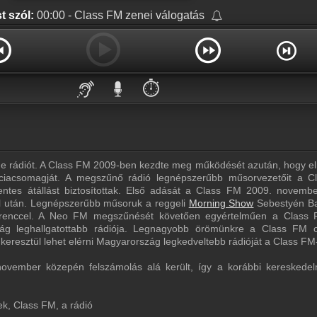
t szól:
00:00 - Class FM zenei válogatás
⏱️
ne rádiót. A Class FM 2009-ben kezdte meg működését azután, hogy el
nciacsomagját. A megszűnő rádió legnépszerűbb műsorvezetőit a 
mentes átállást biztosítottak. Első adását a Class FM 2009. novemb
él után. Legnépszerűbb műsoruk a reggeli
Morning Show
Sebestyén Ba
renccel. A Neo FM megszűnését követően egyértelműen a Class 
zág leghallgatottabb rádiója. Legnagyobb örömünkre a Class FM o
keresztül lehet elérni Magyarország legkedveltebb rádióját a Class FM-
ovember közepén felszámolás alá került, így a korábbi kereskedel
k, Class FM, a rádió