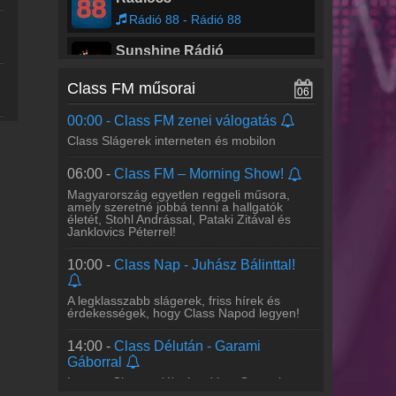
Rádió 88 - Rádió 88
Sunshine Rádió
Keltető BestON
Class FM műsorai
06
Juventus Rádió
00:00 -
Class FM zenei válogatás
YOUVENTUS RADIO - WEB PLAYER A
Class Slágerek interneten és mobilon
06:00 -
Class FM – Morning Show!
Magyarország egyetlen reggeli műsora,
amely szeretné jobbá tenni a hallgatók
életét, Stohl Andrással, Pataki Zitával és
Janklovics Péterrel!
10:00 -
Class Nap - Juhász Bálinttal!
A legklasszabb slágerek, friss hírek és
érdekességek, hogy Class Napod legyen!
14:00 -
Class Délután - Garami
Gáborral
Legyen Class a délutánod is – Garami
Gáborral!