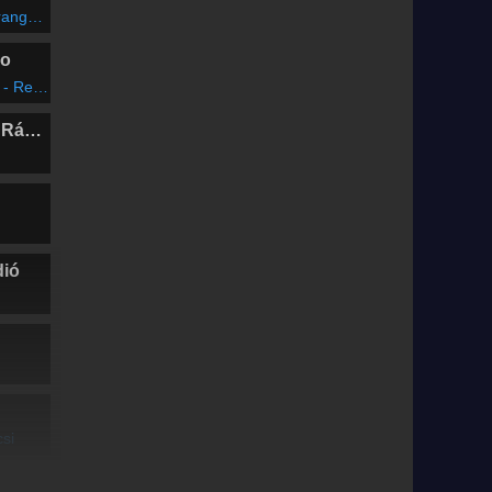
ngers
io
Reklam
Marosvásárhelyi Rádió
dió
si