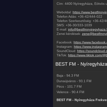
Cím: 4400 Nyíregyháza, Eötvös u
Weboldal:
https://www.bestfmnyi
Telefon Adás:
+36-42/444-022
Telefon Szerkesztőség:
+36-42/4
SMS:
+36-30/333-1039
E-mail:
info@bestfmnyiregyhaza.
Zenei kérdések:
zene@bestfmnyi
Facebook:
https://www.facebook
Instagram:
https://www.instagr
SoundCloud:
https://soundcloud
TikTok:
https://www.tiktok.com/@
BEST FM - Nyíregyháza 
Baja
-
94.3
FM
Dunaújváros
-
93.1
FM
Pécs
-
101.7
FM
Velence
-
90.4
FM
BEST FM - Nyíregyháza Frekve