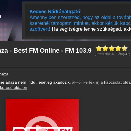
Kedves Rádióhallgató!
Amennyiben szeretnéd, hogy az oldal a tovább
szeretnél támogatni minket, akkor kérjük kapc
szoftvert!
Ha segítségre lenne szükséged, akko
a - Best FM Online - FM 103.9
(Szavazatok:
2697
, Átlag:
4.6
)
háza
e adása nem indul, esetleg akadozik,
akkor kérlek írj a
kapcsolat olda
kereső oldalon
.