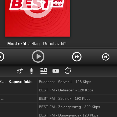
Most szól:
Jetlag - Repul az Id?
⏱️
BEST FM - Nyíregyháza - 128 Kbps
Kapcsolódás
Budapest - Server 1 - 128 Kbps
BEST FM - Debrecen - 128 Kbps
BEST FM - Székesfehérvár - 128 Kbps
BEST FM - Szolnok - 192 Kbps
BEST FM - Zalaegerszeg - 320 Kbps
BEST FM - Dunaújváros - 128 Kbps