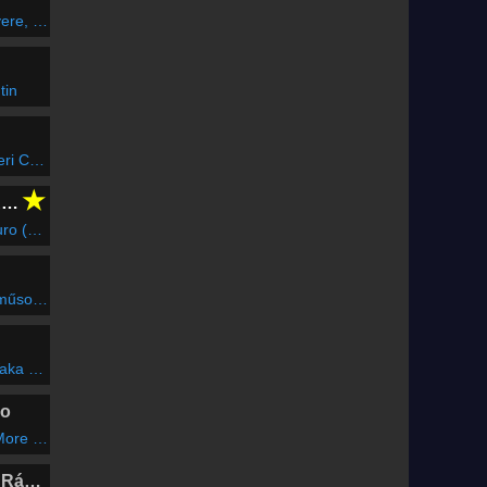
i kutyám
tin
 Csaba
★
CLUBFLASHH Radio
 Edit)
sabi Jr.
(RMX)
io
adio Edit)
Marosvásárhelyi Rádió