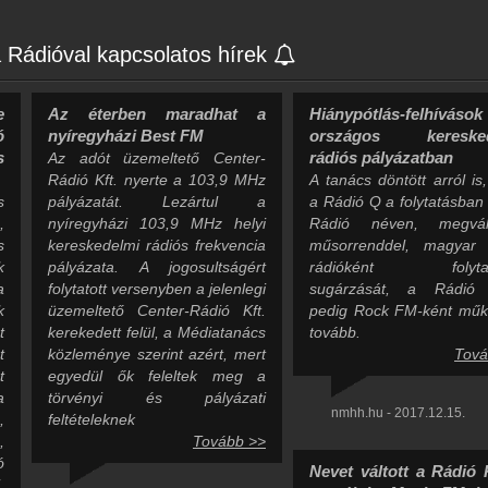
Rádióval kapcsolatos hírek
e
Az éterben maradhat a
Hiánypótlás-felhívás
ó
nyíregyházi Best FM
országos keresked
s
rádiós pályázatban
Az adót üzemeltető Center-
Rádió Kft. nyerte a 103,9 MHz
A tanács döntött arról is
s
pályázatát. Lezártul a
a Rádió Q a folytatásban
,
nyíregyházi 103,9 MHz helyi
Rádió néven, megvált
s
kereskedelmi rádiós frekvencia
műsorrenddel, magyar 
k
pályázata. A jogosultságért
rádióként folytath
a
folytatott versenyben a jelenlegi
sugárzását, a Rádió
k
üzemeltető Center-Rádió Kft.
pedig Rock FM-ként műk
t
kerekedett felül, a Médiatanács
tovább.
t
közleménye szerint azért, mert
Tová
t
egyedül ők feleltek meg a
a
törvényi és pályázati
nmhh.hu - 2017.12.15.
,
feltételeknek
,
Tovább >>
ó
Nevet váltott a Rádió 
,