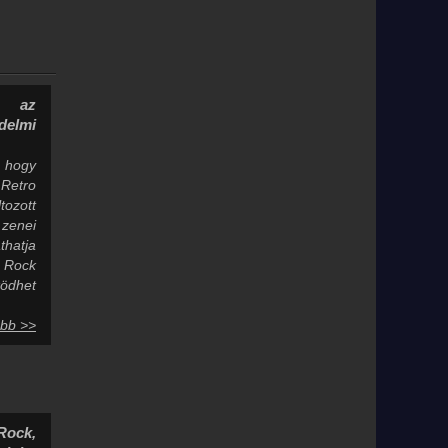
ok az
elmi
, hogy
 Retro
ozott
zenei
atja
 Rock
ödhet
bb >>
Rock,