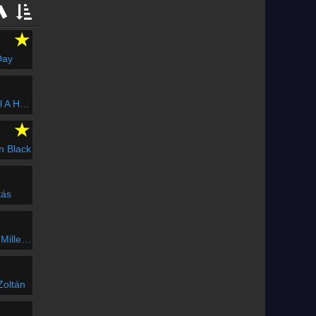
★
Day
Három
★
In Black
tás
ennium
Zoltán