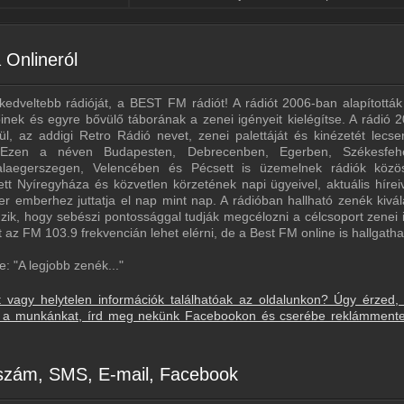
Onlineról
kedveltebb rádióját, a BEST FM rádiót! A rádiót 2006-ban alapították
őinek és egyre bővülő táborának a zenei igényeit kielégítse. A rádió 
l, az addigi Retro Rádió nevet, zenei palettáját és kinézetét lecser
Ezen a néven Budapesten, Debrecenben, Egerben, Székesfehé
alaegerszegen, Velencében és Pécsett is üzemelnek rádiók közö
tt Nyíregyháza és közvetlen körzetének napi ügyeivel, aktuális híreiv
zer emberhez juttatja el nap mint nap. A rádióban hallható zenék kivál
zik, hogy sebészi pontossággal tudják megcélozni a célcsoport zenei i
z FM 103.9 frekvencián lehet elérni, de a Best FM online is hallgatha
 "A legjobb zenék..."
t vagy helytelen információk találhatóak az oldalunkon? Úgy érzed,
sd a munkánkat, írd meg nekünk Facebookon és cserébe reklámment
nszám, SMS, E-mail, Facebook