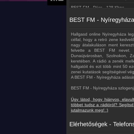
BEST FM - Pécs - 128 Kbps
BEST FM - Nyíregyháza 
Hallgasd online Nyíregyháza leg
céllal, hogy a retró zene kedvel
nagy átalakuláson ment keresztü
felvette a BEST FM nevet. 
Dunaújvárosban, Szolnokon, Z
keretében. A rádió a zenék melle
hallgatóit és ezt több mint 50 e
zenei kutatások segítségével vég
A BEST FM - Nyíregyháza adását a
BEST FM - Nyíregyháza szlogenje:
Úgy látod, hogy hiányos, elavul
többet tudsz a rádióról? Segít
jutalmazunk meg! :)
Elérhetőségek - Telefo