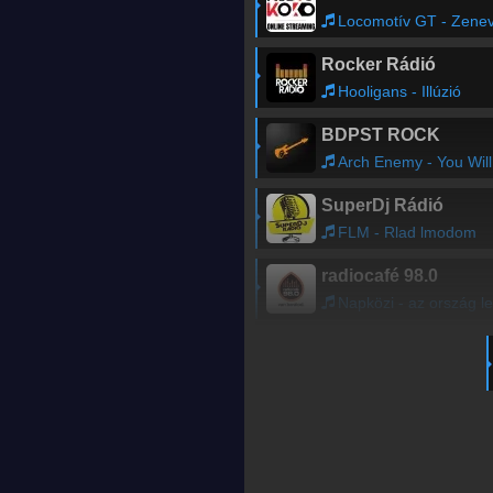
Locomotív GT - Zenevona
Rocker Rádió
Hooligans - Illúzió
BDPST ROCK
Arch Enemy - You Will Know My Name
SuperDj Rádió
FLM - Rlad lmodom
radiocafé 98.0
Napközi - az ország leghallgatottabb gyerekrádiója