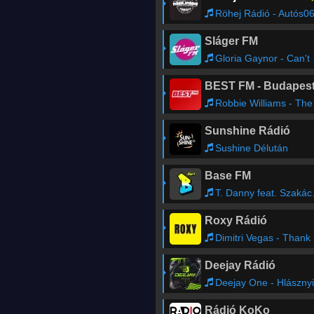
Röhej Rádió - Autós0
Sláger FM
Gloria Gaynor - Can't Take My Eyes Off You
BEST FM - Budapes
Robbie Williams - The Road To Mandala
Sunshine Rádió
Sushine Délután
Base FM
T. Danny feat. Szakács Gergö - Az Életem
Roxy Rádió
Dimitri Vegas - Thank You feat. Tiesto, Dido
Deejay Rádió
Deejay One - Hlászny
Rádió KoKo