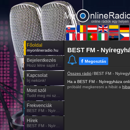
Főoldal
BEST FM - Nyíregyház
myonlineradio.hu
Bejelentkezés
Megosztás
Hozz létre saját fiókot!
Összes rádió
BEST FM - Nyíregy
Kapcsolat
Írj nekünk!
Ha a BEST FM - Nyíregyháza onlin
próbáld megkeresni a hibát a
hiba
Most szól
Tudd meg mi szólt eddig
Frekvenciák
BEST FM - Nyíregyháza frekvencia
Hírek
BEST FM - Nyíregyháza kapcsolatos hírek