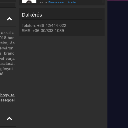
Beyonce
-
Halo
15:19
Dalkérés
Régebbi számok lekérése
Telefon: +36-42/444-022
SMS: +36-30/333-1039
 azzal a
2018-ban
élte, és
rváron,
s brand
el várja
asztását
gényeit.
tó.
 hogy te
ességgel