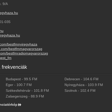
. 9/A
regyhaza.hu
01-035
hu
regyhaza.hu
.com/bestfmnyiregyhaza
am.com/bestfmmagyarorszag
.com/bestfmradiomagyarorszag
best_fm
frekvenciák
Budapest
-
99.5
FM
Debrecen
-
104.6
FM
Eger
-
100.7
FM
Nyíregyháza
-
103.9
FM
Székesfehérvár
-
101.8
FM
Szolnok
-
102.4
FM
Zalaegerszeg
-
88.9
FM
nciatérkép