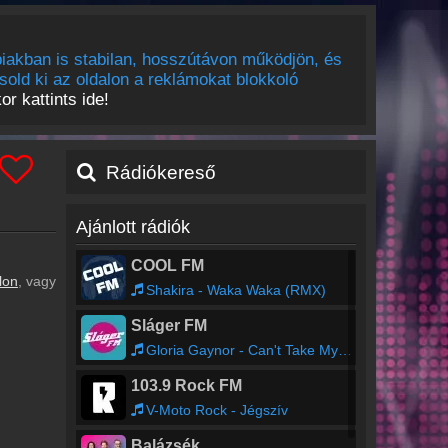
iakban is stabilan, hosszútávon működjön, és
sold ki az oldalon a reklámokat blokkoló
r kattints ide!
Rádiókereső
Ajánlott rádiók
COOL FM
lon
, vagy
Shakira - Waka Waka (RMX)
Sláger FM
Gloria Gaynor - Can't Take My Eyes Off You
103.9 Rock FM
V-Moto Rock - Jégszív
Balázsék