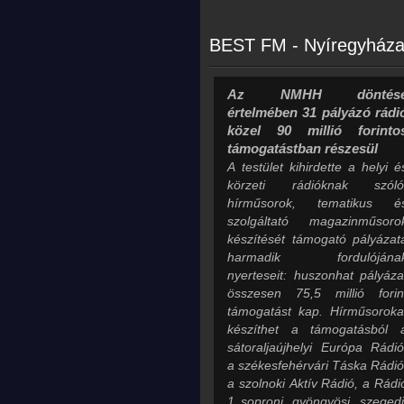
BEST FM - Nyíregyháza 
Az NMHH döntés
értelmében 31 pályázó rádi
közel 90 millió forinto
támogatástban részesül
A testület kihirdette a helyi é
körzeti rádióknak szóló
hírműsorok, tematikus é
szolgáltató magazinműsoro
készítését támogató pályázat
harmadik fordulójána
nyerteseit: huszonhat pályáza
összesen 75,5 millió forin
támogatást kap. Hírműsoroka
készíthet a támogatásból 
sátoraljaújhelyi Európa Rádió
a székesfehérvári Táska Rádió
a szolnoki Aktív Rádió, a Rádi
1 soproni, gyöngyösi, szegedi