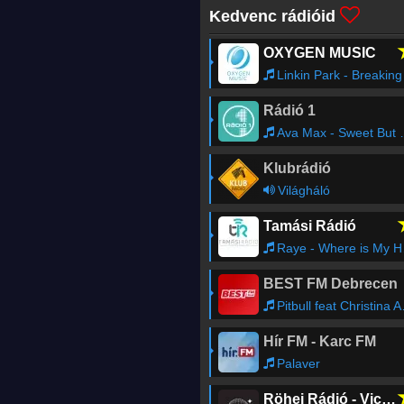
Kedvenc rádióid
OXYGEN MUSIC
Linkin Park - Breaking the Habi
Rádió 1
Ava Max - Sweet But Psycho
Klubrádió
Világháló
Tamási Rádió
Raye - Where is My Husband!
BEST FM Debrecen
Pitbull feat Christina Aguilera - Feel This Moment
Hír FM - Karc FM
Palaver
Röhej Rádió - Vicc az egész