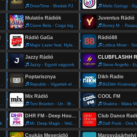
6
DriveTime - Bredak PJ
Melis György - Gyere, Bodr
Mulatós Rádiók
Juventus Rádió
Csore Bela - Csiga biga gyere ki
Boney M. - Raspu
t
Rádió GaGa
Rádió88
y
Major Lazer feat. Nyla and Fuse ODG - Light It Up
Lottica Mixer - Szeri
Jazzy Rádió
Jazzy - Egyutt vagyunk
Steve Angello - Euro (Radio
Poptarisznya
Dikh Radio
Republic - Vigyetek el engem is
BóDikh Kívánságműsor - Bódi C
Mix Rádió
COOL FM
Toni Braxton - Un - Break My Heart (Dj. Dark & Mose N Extended Remix)
Shakira - Waka Waka 
DHR FM - Deep House Radio
Club Dance Rad
ik
Mr. Deep Magic - VetLove, Mike Drozdov - Your Heart (Extended Mix)
Daft Punk - One More Time (Short R
Csukás Meserádió