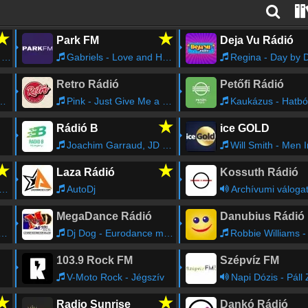
★
★
Park FM
Deja Vu Rádió
t
Gabriels - Love and Hate in a Different Time
Regina - Day by 
Retro Rádió
Petőfi Rádió
Pink - Just Give Me a Reason (feat. Nate Ruess)
Kaukázus - Hatból A 
★
Rádió B
ice GOLD
Joachim Garraud, JD Davis, David Guetta - The World Is Mine
Will Smith - Men 
★
★
Laza Rádió
Kossuth Rádió
AutoDj
Archívumi váloga
MegaDance Rádió
Danubius Rádió
Dj Dog - Eurodance mix vol.5. - Megadance Radio
Robbie Williams - Mill
103.9 Rock FM
Szépvíz FM
V-Moto Rock - Jégszív
Napi Dózis - Páll 
★
★
Radio Sunrise
Dankó Rádió