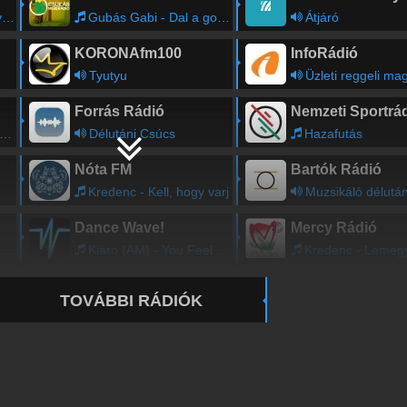
t
Gubás Gabi - Dal a gombáról
Átjáró
KORONAfm100
InfoRádió
Tyutyu
Üzleti reggeli magazin m
Forrás Rádió
Nemzeti Sportrá
Délutáni Csúcs
Hazafutás
Nóta FM
Bartók Rádió
Kredenc - Kell, hogy varj
Muzsikáló délutá
Dance Wave!
Mercy Rádió
Kiaro (AM) - You Feel All Of Me (Edit)
Kredenc - Lemegyek a pince fe
TOVÁBBI RÁDIÓK