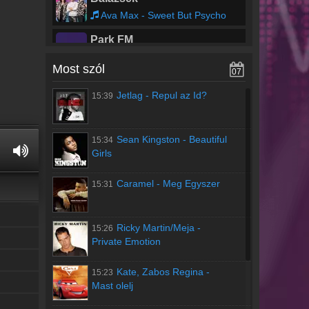
Ava Max - Sweet But Psycho
Park FM
Gabriels - Love and Hate in a Different Time
Most szól
07
Jazzy Rádió
Jetlag
-
Repul az Id?
15:39
Jazzy - Egyutt vagyunk
Sean Kingston
-
Beautiful
15:34
Girls
Caramel
-
Meg Egyszer
15:31
Ricky Martin/Meja
-
15:26
Private Emotion
Kate, Zabos Regina
-
15:23
Mast olelj