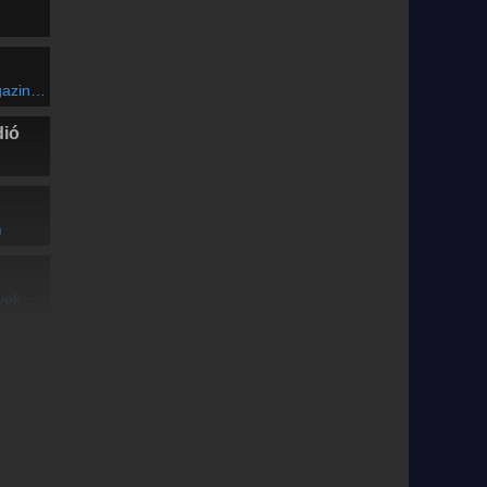
agazin
dió
n
nekere